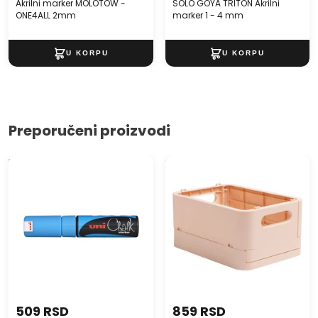
Akrilni marker MOLOTOW -
SOLO GOYA TRITON Akrilni
ONE4ALL 2mm
marker 1 - 4 mm
Preporučeni proizvodi
Kreda marker UNI POSCA
SKANDI Recicled PP MINI
PWE-8K 8 MM
Sklopiva kutija za skladištenje
509 RSD
859 RSD