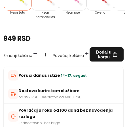
Neon žuta
Neon
Neon roze
Crvena
pl
narandžasta
949 RSD
Dodaj u
Smanji količinu
Povećaj količinu
korpu
Poruči danas i stiže
14–17. avgust
Dostava kurirskom službom
od 399 RSD · Besplatno od 4000 RSD
Povraćaj u roku od 100 dana bez navođenja
razloga
Jednostavno i bez brige