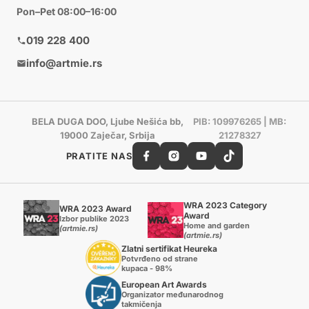
Pon–Pet 08:00–16:00
019 228 400
info@artmie.rs
BELA DUGA DOO, Ljube Nešića bb,
PIB: 109976265 | MB:
19000 Zaječar, Srbija
21278327
PRATITE NAS
WRA 2023 Category
WRA 2023 Award
Award
Izbor publike 2023
Home and garden
(artmie.rs)
(artmie.rs)
Zlatni sertifikat Heureka
Potvrđeno od strane
kupaca - 98%
European Art Awards
Organizator međunarodnog
takmičenja