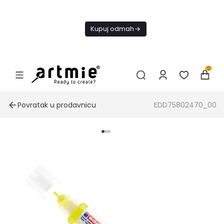
Danas
besplatna
Kupuj odmah
dostava od
4000 RSD
0
Povratak u prodavnicu
EDD75802470_00