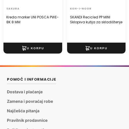
SAKURA
KOH-I-NOOR
Kreda marker UNI POSCA PWE-
SKANDI Recicled PP MINI
8K 8 MM
Sklopiva kutija za skladištenje
POMOĆ I INFORMACIJE
Dostava i plaćanje
Zamena i povraćaj robe
Najčešća pitanja
Pravilnik prodavnice