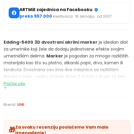
ARTMiE zajednica na Facebooku
preko 557 000
kreativaca · 16 zemalja · od 2007
Edding-5400
3D dvostrani
akrilni marker
je idealan alat
za umetnike koji žele da dodaju jedinstvene efekte svojim
umetničkim delima.
Marker
je pogodan za mnogo različitih
materijala kao što su platno, slikarski papir, drvo, kamen ili
terakota. Dvostrana cev ima dve mlaznice sa različitim
širinama linija - jednu za linije širine 2-3 mm i drugu za šire
linije širine 5-10 mm. Ovo omogućava različite tehnike i
Pročitaj više
primene slikanja.
Boje
su visoko pigmentisane, postojane i
otporne na vodu, abraziju, toplotu i bledenje, obezbeđujući
da kreacije ostanu sveže i živopisne dugo vremena.
Obloga
Brend:
UNI
je spremna za upotrebu čim probijete zaštitnu zaptivku duž
perforirane linije i uklonite poklopac. Pritiskom na cevasto
telo oslobađa se
akrilna boja
, što omogućava lako i čisto
Za svaku recenziju poslaćemo Vam malo
🎁
nanošenje bez potrebe za četkom.
Marker
je dizajniran da
iznenađenje!