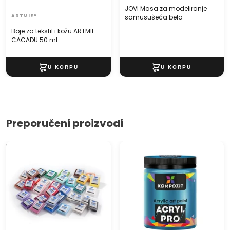
JOVI Masa za modeliranje
ARTMIE®
samusušeća bela
Boje za tekstil i kožu ARTMIE
CACADU 50 ml
Preporučeni proizvodi
Masa za modelovanje Cernit
Akrilna boja ACRIL PRO ART
NUMBER ONE 56g
Kompozit 430 ml