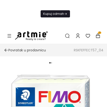
Danas
besplatna
Kupuj odmah
dostava od
4000 RSD
0
Povratak u prodavnicu
RSKFEFFECT57_04