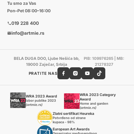
Tu smo za Vas
Pon–Pet 08:00–16:00
019 228 400
info@artmie.rs
BELA DUGA DOO, Ljube Nešića bb,
PIB: 109976265 | MB:
19000 Zaječar, Srbija
21278327
PRATITE NAS
WRA 2023 Category
WRA 2023 Award
Award
Izbor publike 2023
Home and garden
(artmie.rs)
(artmie.rs)
Zlatni sertifikat Heureka
Potvrđeno od strane
kupaca - 98%
European Art Awards
Organizator međunarodnog