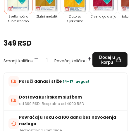
Svetlo noćno
Zlatni metalik
Zlato sa
Crvena galaksija
Bakar 
fluorescentno
šljokicama
349 RSD
Dodaj u
Smanji količinu
Povećaj količinu
korpu
Poruči danas i stiže
14–17. avgust
Dostava kurirskom službom
od 399 RSD · Besplatno od 4000 RSD
Povraćaj u roku od 100 dana bez navođenja
razloga
Jednostavno i bez brige