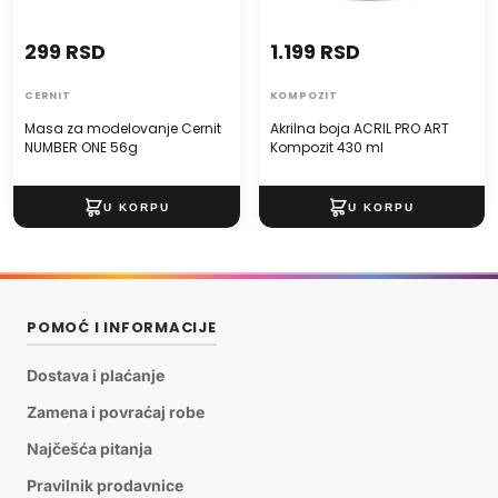
299 RSD
1.199 RSD
CERNIT
KOMPOZIT
Masa za modelovanje Cernit
Akrilna boja ACRIL PRO ART
NUMBER ONE 56g
Kompozit 430 ml
POMOĆ I INFORMACIJE
Dostava i plaćanje
Zamena i povraćaj robe
Najčešća pitanja
Pravilnik prodavnice