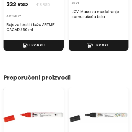
332 RSD
JOVI
418 RSD
JOVI Masa za modeliranje
ARTMIE®
samusušeća bela
Boje za tekstil i kožu ARTMIE
CACADU 50 ml
Preporučeni proizvodi
KREUL marker za porcelan
Sjajni lak marker Kreul
medium