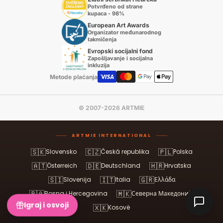
Potvrđeno od strane
kupaca - 98%
European Art Awards
Organizator međunarodnog
takmičenja
Evropski socijalni fond
Zapošljavanje i socijalna
inkluzija
Metode plaćanja
© 2007-2026 ARTMIE
ARTMIE INTERNATIONAL
🇸🇰
🇨🇿
🇵🇱
Slovensko
Česká republika
Polska
🇦🇹
🇩🇪
🇭🇷
Österreich
Deutschland
Hrvatska
🇸🇮
🇮🇹
🇬🇷
Slovenija
Italia
Ελλάδα
🇧🇦
🇲🇰
Bosna i Hercegovina
Северна Македонија
Igraj i osvoji
🇽🇰
Kosovë