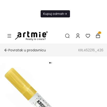
Danas
besplatna
Kupuj odmah
dostava od
4000 RSD
0
Povratak u prodavnicu
KRL452216_426