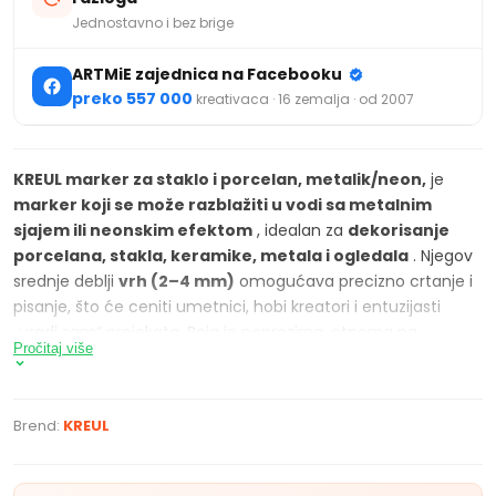
Jednostavno i bez brige
ARTMiE zajednica na Facebooku
preko 557 000
kreativaca · 16 zemalja · od 2007
KREUL marker za staklo i porcelan, metalik/neon,
je
marker koji se može razblažiti u vodi sa metalnim
sjajem ili neonskim efektom
, idealan za
dekorisanje
porcelana, stakla, keramike, metala i ogledala
. Njegov
srednje deblji
vrh (2–4 mm)
omogućava precizno crtanje i
pisanje, što će ceniti umetnici, hobi kreatori i entuzijasti
„uradi sam“ projekata. Boja je neprozirna, otporna na
Pročitaj više
svetlost, a nakon pečenja u rerni na 160 °C tokom 90
minuta, može se prati u mašini za sudove. Pre upotrebe,
marker je potrebno dobro promućkati i boju ispumpati u vrh.
Brend:
KREUL
Za duži vek trajanja dekoracija, preporučuje se da se boja ne
nanosi na područja koja dolaze u kontakt sa hranom ili
pićima.