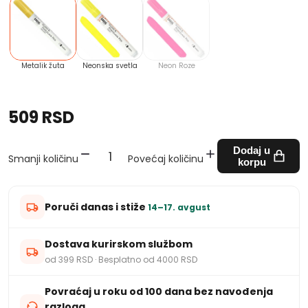
Metalik žuta
Neonska svetla
Neon Roze
509 RSD
Dodaj u
Smanji količinu
Povećaj količinu
korpu
Poruči danas i stiže
14–17. avgust
Dostava kurirskom službom
od 399 RSD · Besplatno od 4000 RSD
Povraćaj u roku od 100 dana bez navođenja
razloga