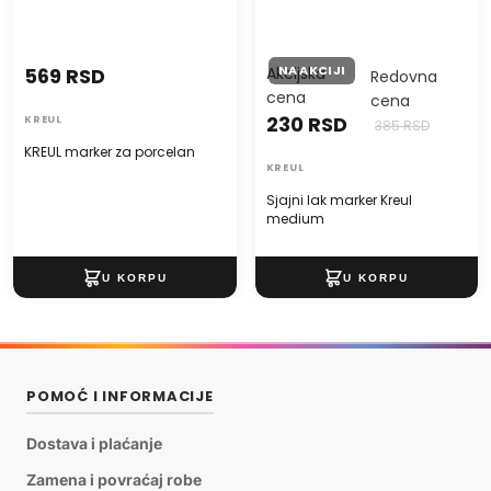
NA AKCIJI
569 RSD
Akcijska
Redovna
cena
cena
230 RSD
KREUL
385 RSD
KREUL marker za porcelan
KREUL
Sjajni lak marker Kreul
medium
POMOĆ I INFORMACIJE
Dostava i plaćanje
Zamena i povraćaj robe