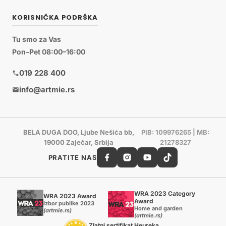
KORISNIČKA PODRŠKA
Tu smo za Vas
Pon–Pet 08:00–16:00
019 228 400
info@artmie.rs
BELA DUGA DOO, Ljube Nešića bb,
PIB: 109976265 | MB:
19000 Zaječar, Srbija
21278327
PRATITE NAS
WRA 2023 Category
WRA 2023 Award
Award
Izbor publike 2023
Home and garden
(artmie.rs)
(artmie.rs)
Zlatni sertifikat Heureka