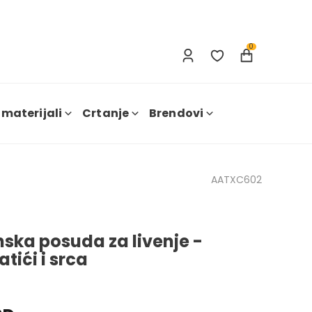
Prijavi se
Nova registracija
0
 materijali
Crtanje
Brendovi
AATXC602
nska posuda za livenje -
tići i srca