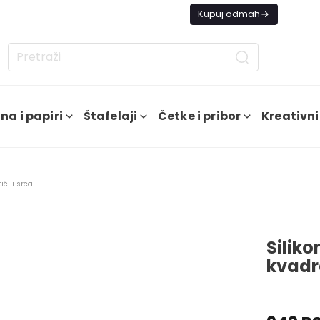
s besplatna dostava od 4000 RSD
Kupuj odmah
na i papiri
Štafelaji
Četke i pribor
Kreativni
ići i srca
Siliko
kvadra