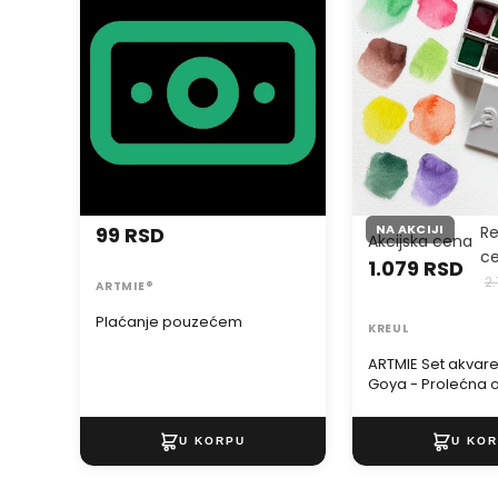
Goya - Prolećna ol
NA AKCIJI
99 RSD
R
Akcijska cena
c
1.079 RSD
2
ARTMIE®
Plaćanje pouzećem
KREUL
ARTMIE Set akvare
Goya - Prolećna o