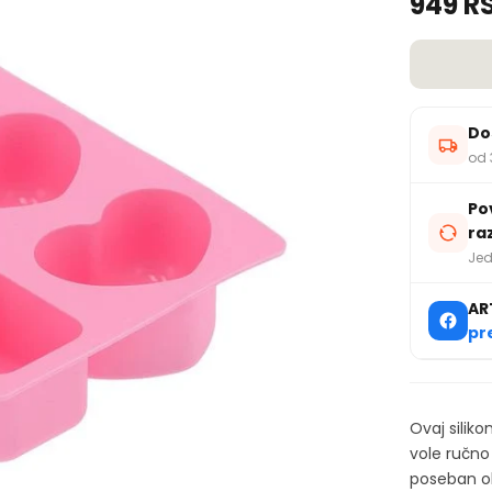
949 R
Do
od 
Po
ra
Jed
AR
pr
Ovaj silik
vole ručno
poseban ob