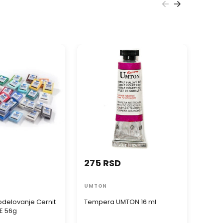
elovanje Cernit
Tempera UMTON 16 ml
Pentart
 56g
275 RSD
439
UMTON
PENT
delovanje Cernit
Tempera UMTON 16 ml
Penta
E 56g