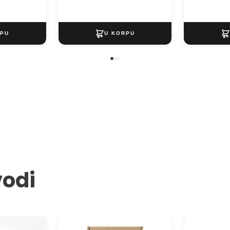
vodi
 boja Solo
Kreativni set za livenje smole -
Vhite Smooth