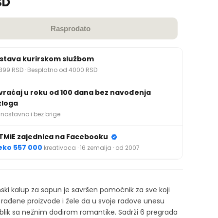
SD
Rasprodato
stava kurirskom službom
399 RSD · Besplatno od 4000 RSD
vraćaj u roku od 100 dana bez navođenja
zloga
nostavno i bez brige
TMiE zajednica na Facebooku
eko 557 000
kreativaca · 16 zemalja · od 2007
onski kalup za sapun je savršen pomoćnik za sve koji
 rađene proizvode i žele da u svoje radove unesu
lik sa nežnim dodirom romantike. Sadrži 6 pregrada