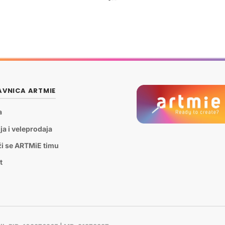
VNICA ARTMIE
a
ja i veleprodaja
ži se ARTMiE timu
t