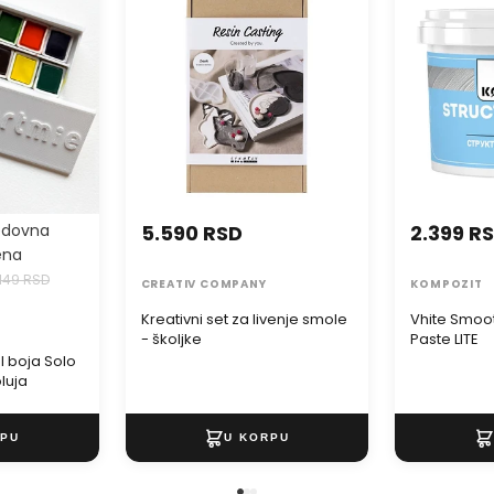
uja
školjke
Paste LITE
edovna
5.590 RSD
2.399 R
ena
.149 RSD
CREATIV COMPANY
KOMPOZIT
Kreativni set za livenje smole
Vhite Smoot
- školjke
Paste LITE
l boja Solo
luja