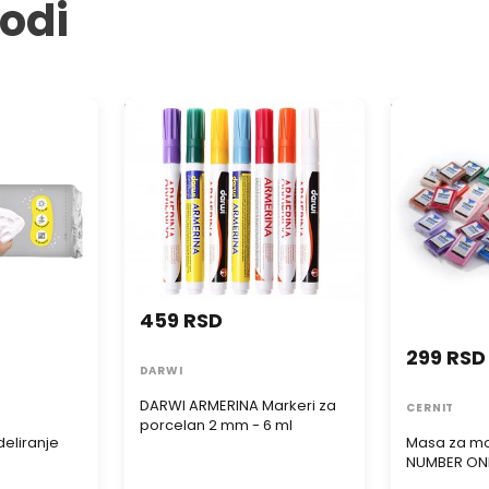
vodi
liranje
DARWI ARMERINA Markeri za
Masa za mod
porcelan 2 mm - 6 ml
NUMBER ONE
459 RSD
299 RSD
DARWI
DARWI ARMERINA Markeri za
CERNIT
porcelan 2 mm - 6 ml
eliranje
Masa za mo
a
NUMBER ON