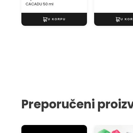
CACADU 50 ml
Preporučeni proiz
Plaćanje pouzećem
ARTMIE Set akvarel