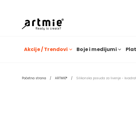
Dana
Akcije / Trendovi
Boje i medijumi
Plat
Početna strana
ARTMIE®
Silikonska posuda za livenje - kvadrat