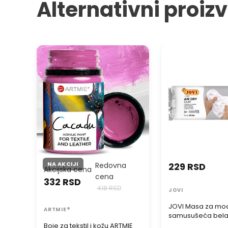
Alternativni proiz
Boje za tekstil i kožu ARTMIE
JOVI Masa za mode
CACADU 50 ml
samusušeća bela
NA AKCIJI
Redovna
229 RSD
Akcijska cena
cena
332 RSD
418 RSD
JOVI
JOVI Masa za mod
ARTMIE®
samusušeća bel
Boje za tekstil i kožu ARTMIE