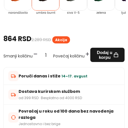
narandžasta
umbra burnt
siva V-5
zelena
ljub
864 RSD
2.289 RSD
Akcija
Dodaj u
Smanji količinu
Povećaj količinu
korpu
Poruči danas i stiže
14–17. avgust
Dostava kurirskom službom
od 399 RSD · Besplatno od 4000 RSD
Povraćaj u roku od 100 dana bez navođenja
razloga
Jednostavno i bez brige