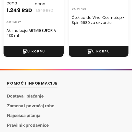
cena
cena
1.249 RSD
DA VINCI
1.849 RSD
Četkica da Vinci Cosmotop -
ARTMIE®
Spin 5580 za akvarele
Akrilna boja ARTMIE EUFORIA
430 ml
POMOĆ I INFORMACIJE
Dostava i plaćanje
Zamena i povraćaj robe
Najčešća pitanja
Pravilnik prodavnice