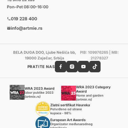
Pon–Pet 08:00–16:00
019 228 400
info@artmie.rs
BELA DUGA DOO, Ljube Nešića bb,
PIB: 109976265 | MB:
19000 Zaječar, Srbija
21278327
PRATITE NAS
WRA 2023 Category
WRA 2023 Award
Award
Izbor publike 2023
Home and garden
(artmie.rs)
(artmie.rs)
Zlatni sertifikat Heureka
Potvrđeno od strane
kupaca - 98%
European Art Awards
Organizator međunarodnog
takmičenja