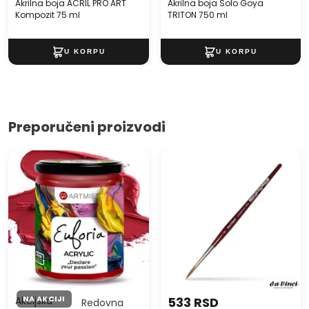
Akrilna boja ACRIL PRO ART
Akrilna boja Solo Goya
Kompozit 75 ml
TRITON 750 ml
Preporučeni proizvodi
Akrilna boja ARTMIE EUFORIA
Četkica da Vinci Cosmotop
430 ml
- Spin 5580 za akvarele
NA AKCIJI
Akcijska
533 RSD
Redovna