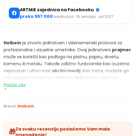
ARTMiE zajednica na Facebooku
preko 557 000
kreativaca · 16 zemalja · od 2007
Holbein
je stvorio jedinstven i višenamenski proizvod za
profesionalne i vizuelne umetnike. Ovaj jedinstveni
prajmer
može se koristiti kao podloga na platnu, papiru, drvetu,
kamenu ili metalu. Takođe odlično funkcioniše kao izuzetno
neproziran i ultra-mat
akrilni medij
. Kao treće, možete ga
jednostavno koristiti kao klasičnu akrilnu boju. Gesso je
izuzetno pigmentovana
akrilna boja
koja se može mešati
Pročitaj više
sa bilo kojom drugom akrilnom bojom ili prajmerom kako bi
se stvorila savršena osnova za farbanje. Nakon sušenja
možete naneti bilo koje boje ili pastele na bazi vode i ulja.
Brend:
Holbein
KARAKTERISTIKE PROIZVODA
Akrilni prajmer u boji za platno
Za svaku recenziju poslaćemo Vam malo
🎁
Visoka pokrivenost i postojanost na svetlosti
iznenađenje!