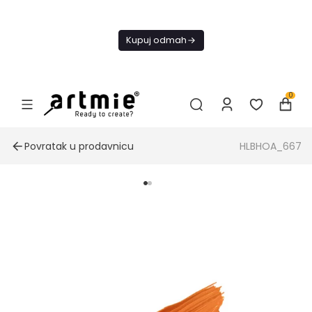
Danas
besplatna
Kupuj odmah
dostava od
4000 RSD
0
Povratak u prodavnicu
HLBHOA_667