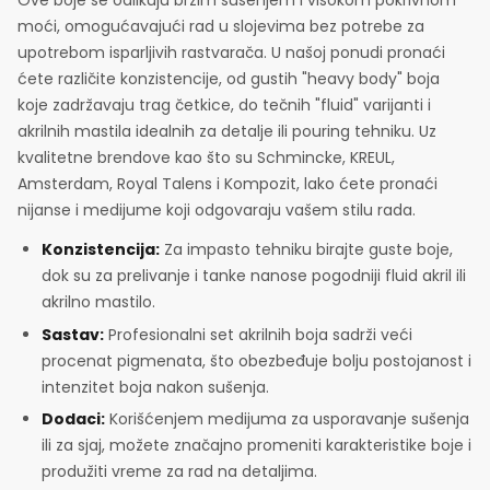
moći, omogućavajući rad u slojevima bez potrebe za
upotrebom isparljivih rastvarača. U našoj ponudi pronaći
ćete različite konzistencije, od gustih "heavy body" boja
koje zadržavaju trag četkice, do tečnih "fluid" varijanti i
akrilnih mastila idealnih za detalje ili pouring tehniku. Uz
kvalitetne brendove kao što su Schmincke, KREUL,
Amsterdam, Royal Talens i Kompozit, lako ćete pronaći
nijanse i medijume koji odgovaraju vašem stilu rada.
Konzistencija:
Za impasto tehniku birajte guste boje,
dok su za prelivanje i tanke nanose pogodniji fluid akril ili
akrilno mastilo.
Sastav:
Profesionalni set akrilnih boja sadrži veći
procenat pigmenata, što obezbeđuje bolju postojanost i
intenzitet boja nakon sušenja.
Dodaci:
Korišćenjem medijuma za usporavanje sušenja
ili za sjaj, možete značajno promeniti karakteristike boje i
produžiti vreme za rad na detaljima.