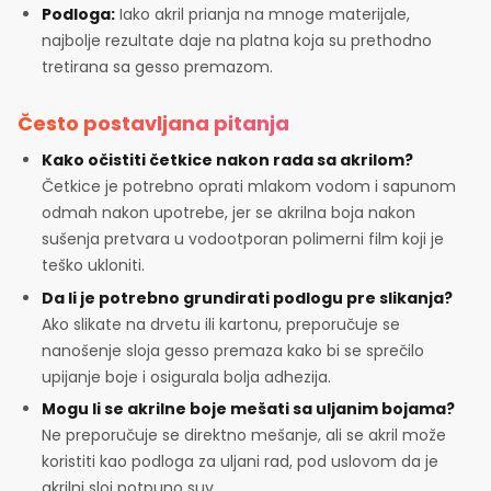
Podloga:
Iako akril prianja na mnoge materijale,
najbolje rezultate daje na platna koja su prethodno
tretirana sa gesso premazom.
Često postavljana pitanja
Kako očistiti četkice nakon rada sa akrilom?
Četkice je potrebno oprati mlakom vodom i sapunom
odmah nakon upotrebe, jer se akrilna boja nakon
sušenja pretvara u vodootporan polimerni film koji je
teško ukloniti.
Da li je potrebno grundirati podlogu pre slikanja?
Ako slikate na drvetu ili kartonu, preporučuje se
nanošenje sloja gesso premaza kako bi se sprečilo
upijanje boje i osigurala bolja adhezija.
Mogu li se akrilne boje mešati sa uljanim bojama?
Ne preporučuje se direktno mešanje, ali se akril može
koristiti kao podloga za uljani rad, pod uslovom da je
akrilni sloj potpuno suv.