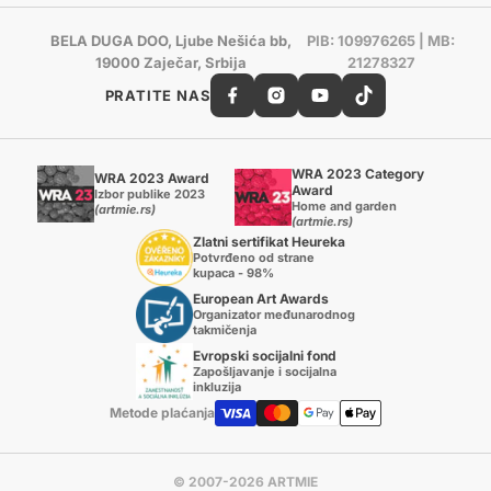
BELA DUGA DOO, Ljube Nešića bb,
PIB: 109976265 | MB:
19000 Zaječar, Srbija
21278327
PRATITE NAS
WRA 2023 Category
WRA 2023 Award
Award
Izbor publike 2023
Home and garden
(artmie.rs)
(artmie.rs)
Zlatni sertifikat Heureka
Potvrđeno od strane
kupaca - 98%
European Art Awards
Organizator međunarodnog
takmičenja
Evropski socijalni fond
Zapošljavanje i socijalna
inkluzija
Metode plaćanja
© 2007-2026 ARTMIE