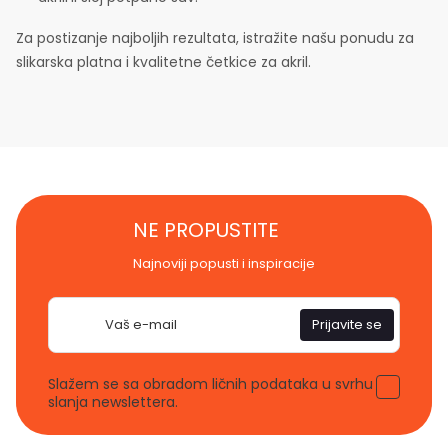
Za postizanje najboljih rezultata, istražite našu ponudu za
slikarska platna i kvalitetne četkice za akril.
NE PROPUSTITE
Najnoviji popusti i inspiracije
E-
Prijavite se
pošta
Slažem se sa obradom ličnih podataka u svrhu
slanja newslettera.