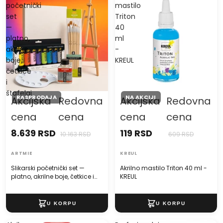
početnički
mastilo
set
Triton
—
40
platno,
ml
akrilne
-
boje,
KREUL
četkice
i
štafelaj
RASPRODAJA
NA AKCIJI
Akcijska
Redovna
Akcijska
Redovna
cena
cena
cena
cena
8.639 RSD
119 RSD
10.163 RSD
609 RSD
ARTMIE
KREUL
Slikarski početnički set —
Akrilno mastilo Triton 40 ml -
platno, akrilne boje, četkice i
KREUL
štafelaj