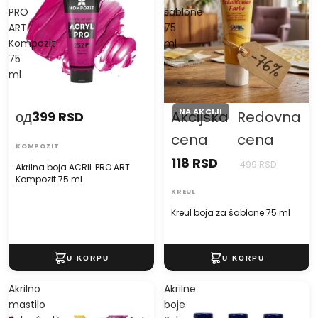
PRO
šablone
ART
75
Kompozit
ml
75
ml
NA AKCIJI
од
Akcijska
Redovna
399 RSD
cena
cena
KOMPOZIT
118 RSD
499 RSD
Akrilna boja ACRIL PRO ART
Kompozit 75 ml
KREUL
Kreul boja za šablone 75 ml
Akrilno
Akrilne
mastilo
boje