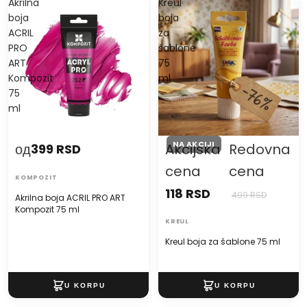
Akrilna
Kreul
boja
boja
ACRIL
za
PRO
šablone
ART
75
Kompozit
ml
75
ml
NA AKCIJI
од
Akcijska
Redovna
399 RSD
cena
cena
KOMPOZIT
118 RSD
499 RSD
Akrilna boja ACRIL PRO ART
Kompozit 75 ml
KREUL
Kreul boja za šablone 75 ml