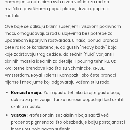
namenjen umetnicima svih nivoa veštine za rad na
različitim površinama poput platna, drveta, papira ili
metala.
Ove boje se odlikuju brzim sušenjem i visokom pokrivnom
moći, omogućavajući rad u slojevima bez potrebe za
upotrebom isparljivih rastvarača. U našoj ponudi pronaći
ćete različite konzistencije, od gustih "heavy body" boja
koje zadržavaju trag četkice, do tečnih "fluid" varijanti i
akrilnih mastila idealnih za detalje ili pouring tehniku. Uz
kvalitetne brendove kao što su Schmincke, KREUL,
Amsterdam, Royal Talens i Kompozit, lako ćete pronaći
nijanse i medijume koji odgovaraju vašem stilu rada.
Konzistencija:
Za impasto tehniku birajte guste boje,
dok su za prelivanje i tanke nanose pogodniji fluid akril ili
akrilno mastilo.
Sastav:
Profesionalni set akrilnih boja sadrži veći
procenat pigmenata, što obezbeđuje bolju postojanost i
intenzitet boja nakon sušenja.