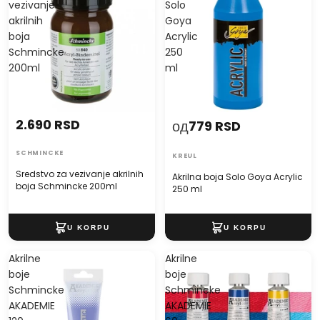
vezivanje
Solo
akrilnih
Goya
boja
Acrylic
Schmincke
250
200ml
ml
2.690 RSD
од
779 RSD
SCHMINCKE
KREUL
Sredstvo za vezivanje akrilnih
Akrilna boja Solo Goya Acrylic
boja Schmincke 200ml
250 ml
Akrilne
Akrilne
boje
boje
Schmincke
Schmincke
AKADEMIE
AKADEMIE