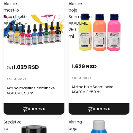
Akrilno
Akrilne
mastilo
boje
Schmincke
Schmincke
AKADEMIE
AKADEMIE
50
250
ml
ml
1.629 RSD
од
1.029 RSD
SCHMINCKE
SCHMINCKE
Akrilne boje Schmincke
Akrilno mastilo Schmincke
AKADEMIE 250 ml
AKADEMIE 50 ml
Sredstvo
Akrilna
za
boja