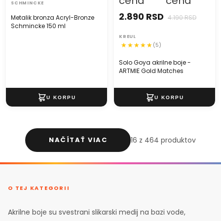
cena
cena
SCHMINCKE
2.890 RSD
Metalik bronza Acryl-Bronze
4.190 RSD
Schmincke 150 ml
KREUL
(5)
Solo Goya akrilne boje -
ARTMIE Gold Matches
NAČÍTAŤ VIAC
16 z 464 produktov
O TEJ KATEGORII
Akrilne boje su svestrani slikarski medij na bazi vode,