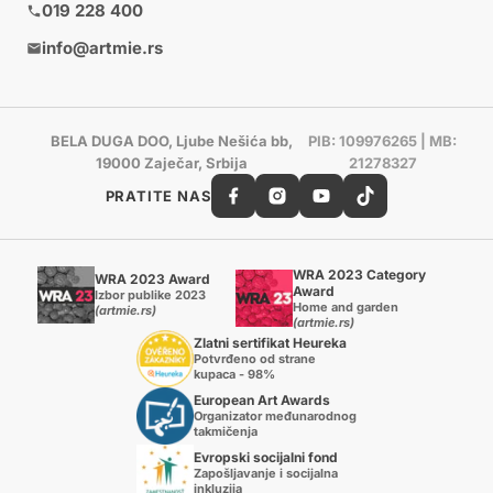
019 228 400
info@artmie.rs
BELA DUGA DOO, Ljube Nešića bb,
PIB: 109976265 | MB:
19000 Zaječar, Srbija
21278327
PRATITE NAS
WRA 2023 Category
WRA 2023 Award
Award
Izbor publike 2023
Home and garden
(artmie.rs)
(artmie.rs)
Zlatni sertifikat Heureka
Potvrđeno od strane
kupaca - 98%
European Art Awards
Organizator međunarodnog
takmičenja
Evropski socijalni fond
Zapošljavanje i socijalna
inkluzija