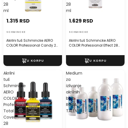
28
28
ml
ml
1.315 RSD
1.629 RSD
SCHMINCKE
SCHMINCKE
Akrilni tuš Schmincke AERO
Akrilni tuš Schmincke AERO
COLOR Professional Candy 28
COLOR Professional Effect 28
ml
ml
Akrilni
Medium
tuš
za
Schmincke
izlivanje
AERO
akrilnih
COLOR
boja,
Professional
ROSA
Total
TALENT
Cover
28