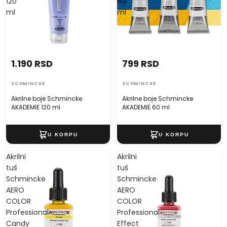
120
60
ml
ml
1.190 RSD
799 RSD
SCHMINCKE
SCHMINCKE
Akrilne boje Schmincke
Akrilne boje Schmincke
AKADEMIE 120 ml
AKADEMIE 60 ml
Akrilni
Akrilni
tuš
tuš
Schmincke
Schmincke
AERO
AERO
COLOR
COLOR
Professional
Professional
Candy
Effect