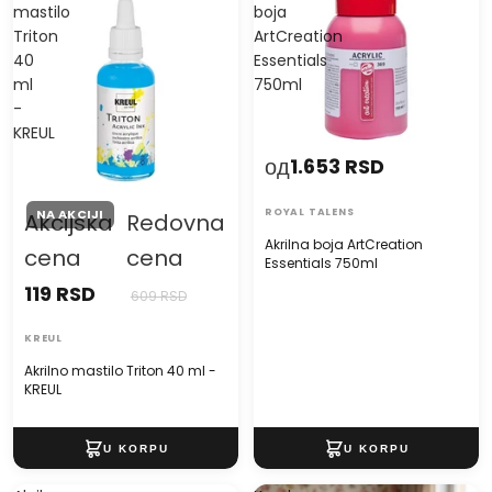
mastilo
boja
Triton
ArtCreation
40
Essentials
ml
750ml
-
KREUL
од
1.653 RSD
ROYAL TALENS
NA AKCIJI
Akcijska
Redovna
Akrilna boja ArtCreation
cena
cena
Essentials 750ml
119 RSD
609 RSD
KREUL
Akrilno mastilo Triton 40 ml -
KREUL