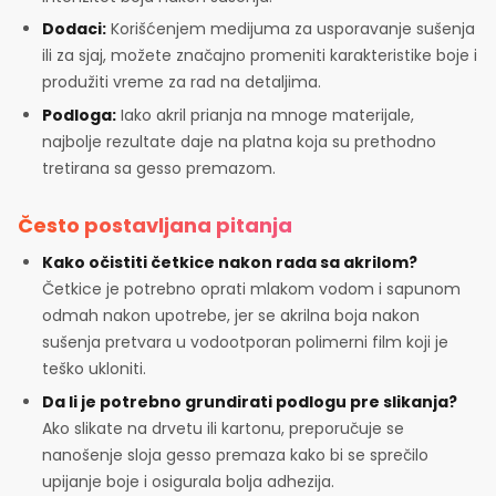
Dodaci:
Korišćenjem medijuma za usporavanje sušenja
ili za sjaj, možete značajno promeniti karakteristike boje i
produžiti vreme za rad na detaljima.
Podloga:
Iako akril prianja na mnoge materijale,
najbolje rezultate daje na platna koja su prethodno
tretirana sa gesso premazom.
Često postavljana pitanja
Kako očistiti četkice nakon rada sa akrilom?
Četkice je potrebno oprati mlakom vodom i sapunom
odmah nakon upotrebe, jer se akrilna boja nakon
sušenja pretvara u vodootporan polimerni film koji je
teško ukloniti.
Da li je potrebno grundirati podlogu pre slikanja?
Ako slikate na drvetu ili kartonu, preporučuje se
nanošenje sloja gesso premaza kako bi se sprečilo
upijanje boje i osigurala bolja adhezija.