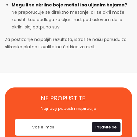
Mogu li se akrilne boje mešati sa uljanim bojama?
Ne preporučuje se direktno mešanje, ali se akril može
koristiti kao podloga za uljani rad, pod uslovom da je
akrilni sloj potpuno suv.
Za postizanje najboljih rezultata, istražite našu ponudu za
slikarska platna i kvalitetne četkice za akril.
NE PROPUSTITE
Najnoviji popusti i inspiracije
E-
Prijavite se
pošta