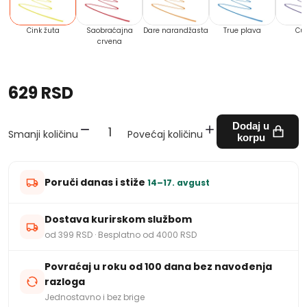
Cink žuta
Saobraćajna
Dare narandžasta
True plava
Cur
crvena
629 RSD
Dodaj u
Smanji količinu
Povećaj količinu
korpu
Poruči danas i stiže
14–17. avgust
Dostava kurirskom službom
od 399 RSD · Besplatno od 4000 RSD
Povraćaj u roku od 100 dana bez navođenja
razloga
Jednostavno i bez brige