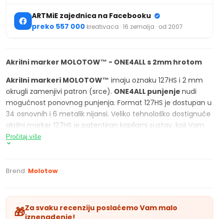
ARTMiE zajednica na Facebooku
preko 557 000
kreativaca · 16 zemalja · od 2007
Akrilni marker MOLOTOW™ - ONE4ALL s 2mm hrotom
Akrilni markeri MOLOTOW™
imaju oznaku 127HS i 2 mm
okrugli zamenjivi patron (srce).
ONE4ALL punjenje
nudi
mogućnost ponovnog punjenja. Format 127HS je dostupan u
34 osnovnih i 6 metalik nijansi. Veliko tehnološko dostignuće
akrilni marker 127HS je patentiran kapilarni sustav, koji Vam
garantuje kontrolu ravnomernog prenosa boje do srca.
Pročitaj više
Zajedno s Flowmaster ™ pump-ventilom, koji osigurava
kontrolisan protok boje, ovi markeri pokazuju najbolja
svojstva bilo o kojoj podlozi da je reč (papir, metal, plastika,
Brend:
Molotow
drvo, platna... itd).
Metalne kuglice unutari markera služe za ravnomerni
Za svaku recenziju poslaćemo Vam malo
🎁
raspored vrlo koncentrovanog pigmenta umešanog u boji.
iznenađenje!