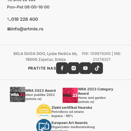
Pon–Pet 08:00–16:00
019 228 400
info@artmie.rs
BELA DUGA DOO, Ljube Nešića bb,
PIB: 109976265 | MB:
19000 Zaječar, Srbija
21278327
PRATITE NAS
WRA 2023 Category
WRA 2023 Award
Award
Izbor publike 2023
Home and garden
(artmie.rs)
(artmie.rs)
Zlatni sertifikat Heureka
Potvrđeno od strane
kupaca - 98%
European Art Awards
Organizator međunarodnog
takmičenja