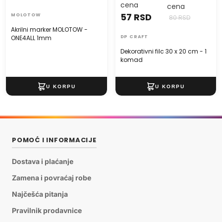
cena
cena
57 RSD
MOLOTOW
80 RSD
Akrilni marker MOLOTOW -
ONE4ALL 1mm
DP CRAFT
Dekorativni filc 30 x 20 cm - 1
komad
POMOĆ I INFORMACIJE
Dostava i plaćanje
Zamena i povraćaj robe
Najčešća pitanja
Pravilnik prodavnice