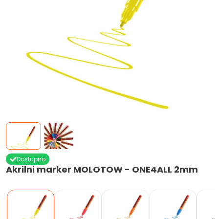
Dostupno
Akrilni marker MOLOTOW - ONE4ALL 2mm