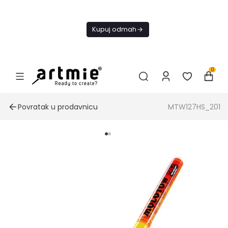
Danas
besplatna
Kupuj odmah
dostava od
4000 RSD
0
Povratak u prodavnicu
MTW127HS_201