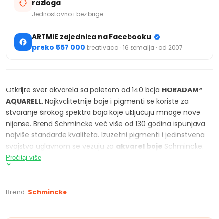
razloga
Jednostavno i bez brige
ARTMiE zajednica na Facebooku
preko 557 000
kreativaca · 16 zemalja · od 2007
Otkrijte svet akvarela sa paletom od 140 boja
HORADAM®
AQUARELL
. Najkvalitetnije boje i pigmenti se koriste za
stvaranje širokog spektra boja koje uključuju mnoge nove
nijanse. Brend Schmincke već više od 130 godina ispunjava
najviše standarde kvaliteta. Izuzetni pigmenti i jedinstvena
svojstva uglavnom se vezuju za
akvarel boje
Schmincke.
Horadam, kako je osnivač nazvao ove izuzetne akvarele,
Pročitaj više
postao je poznat i po svom asortimanu Schmincke super
granulirajućih boja.
Super granulirajuće boje
su akvarel
boje sa posebnom karakteristikom: kombinacija najmanje 2
Brend:
Schmincke
HORADAM
pigmenta za granulaciju. Horadam akvarel boje
imaju visok sadržaj pigmenta, odličnu svetlosnu postojanost