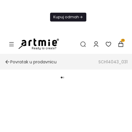
Danas
besplatna
Kupuj odmah
dostava od
4000 RSD
0
Povratak u prodavnicu
SCH14043_031