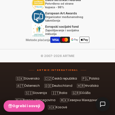
Potvrđeno od strane
kupaca - 98%
European Art Awards
Organizator međunarodnog
takmičenja
Evropski socijalni fond
Zapošljavanje i socijalna
inkluzija
Metode plaćanja
© 2007-2026 ARTMIE
ARTMIE INTERNATIONAL
🇸🇰
🇨🇿
🇵🇱
Slovensko
Česká republika
Polska
🇦🇹
🇩🇪
🇭🇷
Österreich
Deutschland
Hrvatska
🇸🇮
🇮🇹
🇬🇷
Slovenija
Italia
Ελλάδα
🇧🇦
🇲🇰
Bosna i Hercegovina
Северна Македонија
Ogrebi i osvoji
🇽🇰
Kosovë