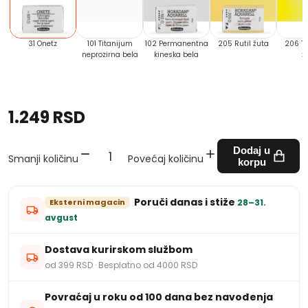
31 Onetz
101 Titanijum
102 Permanentna
205 Rutil žuta
206 Ti
neprozirna bela
kineska bela
ž
1.249 RSD
Dodaj u
Smanji količinu
Povećaj količinu
korpu
Poruči danas i stiže
Eksterni magacin
28–31.
avgust
Dostava kurirskom službom
od 399 RSD · Besplatno od 4000 RSD
Povraćaj u roku od 100 dana bez navođenja