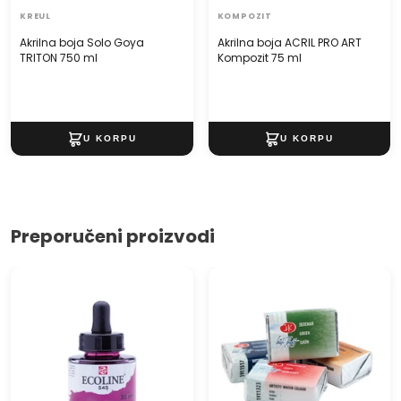
KREUL
KOMPOZIT
made in Germany
Akrilna boja Solo Goya
Akrilna boja ACRIL PRO ART
TRITON 750 ml
Kompozit 75 ml
Preporučeni proizvodi
Akvarel boja Ecoline 30 ml
Akvarele White Nights Semi -
dry 2.5 ml