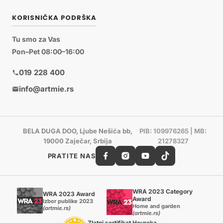
KORISNIČKA PODRŠKA
Tu smo za Vas
Pon–Pet 08:00–16:00
019 228 400
info@artmie.rs
BELA DUGA DOO, Ljube Nešića bb,
PIB: 109976265 | MB:
19000 Zaječar, Srbija
21278327
PRATITE NAS
WRA 2023 Category
WRA 2023 Award
Award
Izbor publike 2023
Home and garden
(artmie.rs)
(artmie.rs)
Zlatni sertifikat Heureka