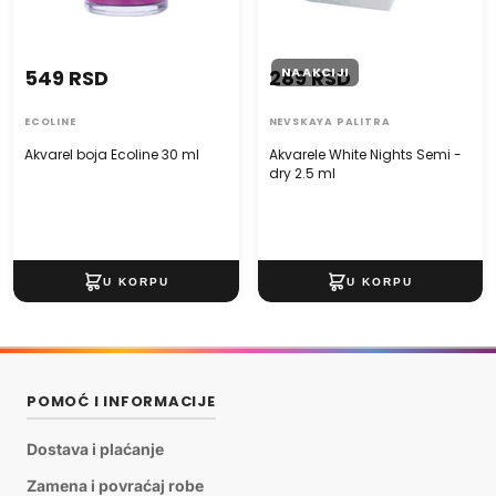
NA AKCIJI
549 RSD
289 RSD
ECOLINE
NEVSKAYA PALITRA
Akvarel boja Ecoline 30 ml
Akvarele White Nights Semi -
dry 2.5 ml
POMOĆ I INFORMACIJE
Dostava i plaćanje
Zamena i povraćaj robe