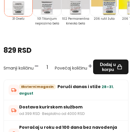
31 Onetz
101 Titanijum
102 Permanentna
206 rutil žuta
206 Ti
neprozirna bela
kineska bela
ž
829 RSD
Dodaj u
Smanji količinu
Povećaj količinu
korpu
Poruči danas i stiže
Eksterni magacin
28–31.
avgust
Dostava kurirskom službom
od 399 RSD · Besplatno od 4000 RSD
Povraćaj u roku od 100 dana bez navođenja