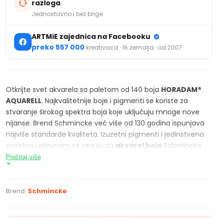
razloga
Jednostavno i bez brige
ARTMiE zajednica na Facebooku
preko 557 000
kreativaca · 16 zemalja · od 2007
Otkrijte svet akvarela sa paletom od 140 boja
HORADAM®
AQUARELL
. Najkvalitetnije boje i pigmenti se koriste za
stvaranje širokog spektra boja koje uključuju mnoge nove
nijanse. Brend Schmincke već više od 130 godina ispunjava
najviše standarde kvaliteta. Izuzetni pigmenti i jedinstvena
svojstva uglavnom se vezuju za
akvarel boje
Schmincke.
Horadam, kako je osnivač nazvao ove izuzetne akvarele,
Pročitaj više
postao je poznat i po svom asortimanu Schmincke super
granulirajućih boja.
Super granulirajuće boje
su akvarel
boje sa posebnom karakteristikom: kombinacija najmanje 2
Brend:
Schmincke
HORADAM
pigmenta za granulaciju. Horadam akvarel boje
imaju visok sadržaj pigmenta, odličnu svetlosnu postojanost