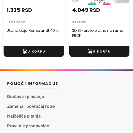
1.335 RSD
4.049 RSD
REMBRANDT
ARTMIE®
Uljana boja Rembrandt 40 ml
3D Slikarsko platno na ramu
PROFI
POMOĆ I INFORMACIJE
Dostava i plaćanje
Zamena i povraćaj robe
Najčešća pitanja
Pravilnik prodavnice