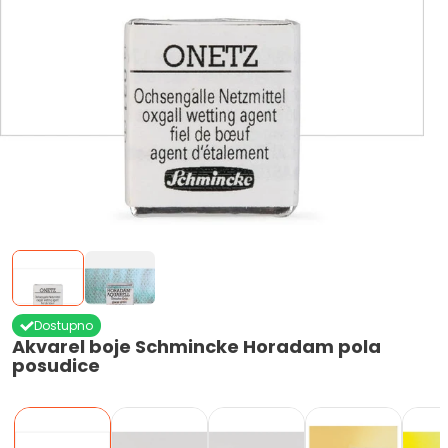
Dostupno
Akvarel boje Schmincke Horadam pola
posudice