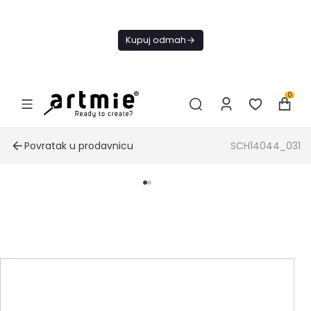
Danas
besplatna
Kupuj odmah
dostava od
4000 RSD
0
Povratak u prodavnicu
SCH14044_031