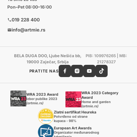
Pon–Pet 08:00–16:00
019 228 400
info@artmie.rs
BELA DUGA DOO, Ljube Nešića bb,
PIB: 109976265 | MB:
19000 Zaječar, Srbija
21278327
PRATITE NAS
WRA 2023 Category
WRA 2023 Award
Award
Izbor publike 2023
Home and garden
(artmie.rs)
(artmie.rs)
Zlatni sertifikat Heureka
Potvrđeno od strane
kupaca - 98%
European Art Awards
Organizator međunarodnog
takmičenja