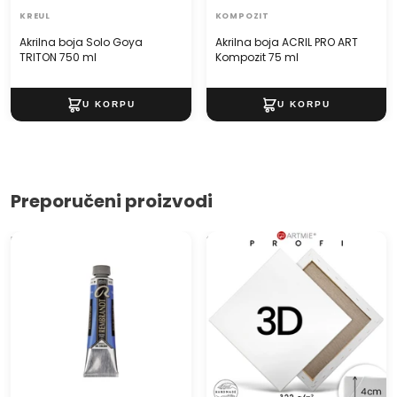
KREUL
KOMPOZIT
made in Germany
Akrilna boja Solo Goya
Akrilna boja ACRIL PRO ART
TRITON 750 ml
Kompozit 75 ml
Preporučeni proizvodi
Uljana boja Rembrandt 40
3D Slikarsko platno na ramu
ml
PROFI