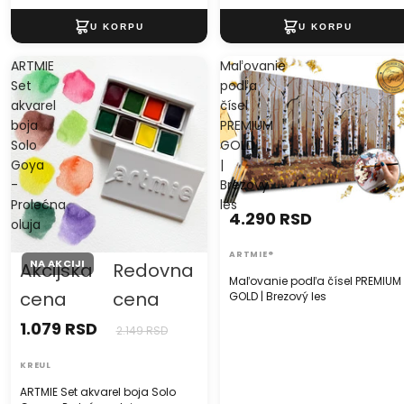
ARTMIE
Maľovanie
Set
podľa
akvarel
čísel
boja
PREMIUM
Solo
GOLD
Goya
|
-
Brezový
Prolećna
les
4.290 RSD
oluja
ARTMIE®
NA AKCIJI
Akcijska
Redovna
Maľovanie podľa čísel PREMIUM
cena
cena
GOLD | Brezový les
1.079 RSD
2.149 RSD
KREUL
ARTMIE Set akvarel boja Solo