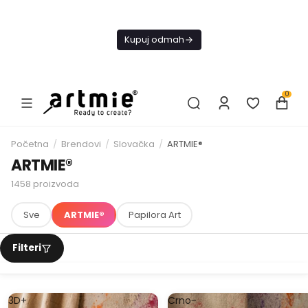
Danas
besplatna
Kupuj odmah
dostava od
4000 RSD
0
Početna
/
Brendovi
/
Slovačka
/
ARTMIE®
ARTMIE®
1458
proizvoda
Sve
ARTMIE®
Papilora Art
3D+
Crno-