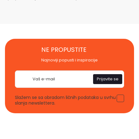
NE PROPUSTITE
Najnoviji popusti i inspiracije
E-
Prijavite se
pošta
Slažem se sa obradom ličnih podataka u svrhu
slanja newslettera.