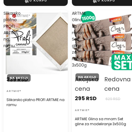
Slikarsko
ARTMIE
platno
Glina
PROFI
sa
ARTMIE
mnom
na
Set
ramu
gline
za
modeliranje
3x500g
NA AKCIJI
Akcijska
Redovna
NA AKCIJI
339 RSD
cena
cena
ARTMIE®
295 RSD
629 RSD
Slikarsko platno PROFI ARTMIE na
ramu
ARTMIE®
ARTMIE Glina sa mnom Set
gline za modeliranje 3x500g