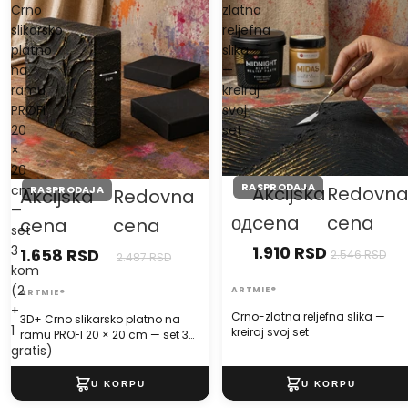
Crno
zlatna
slikarsko
reljefna
platno
slika
na
—
ramu
kreiraj
PROFI
svoj
20
set
×
20
RASPRODAJA
cm
Akcijska
Redovn
RASPRODAJA
Akcijska
Redovna
—
од
cena
cena
cena
cena
set
3
1.910 RSD
1.658 RSD
2.546 RSD
2.487 RSD
kom
(2
ARTMIE®
ARTMIE®
+
Crno-zlatna reljefna slika —
3D+ Crno slikarsko platno na
1
kreiraj svoj set
ramu PROFI 20 × 20 cm — set 3
gratis)
kom (2 + 1 gratis)