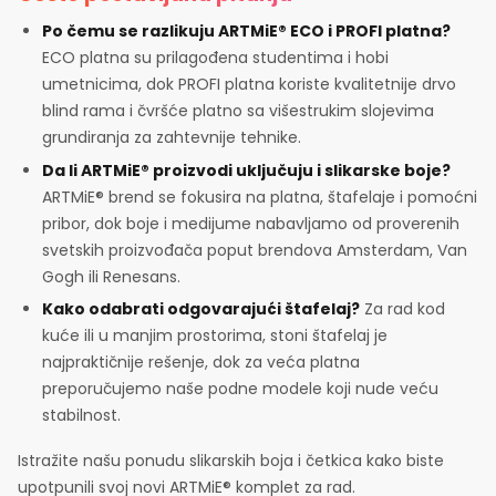
Po čemu se razlikuju ARTMiE® ECO i PROFI platna?
ECO platna su prilagođena studentima i hobi
umetnicima, dok PROFI platna koriste kvalitetnije drvo
blind rama i čvršće platno sa višestrukim slojevima
grundiranja za zahtevnije tehnike.
Da li ARTMiE® proizvodi uključuju i slikarske boje?
ARTMiE® brend se fokusira na platna, štafelaje i pomoćni
pribor, dok boje i medijume nabavljamo od proverenih
svetskih proizvođača poput brendova Amsterdam, Van
Gogh ili Renesans.
Kako odabrati odgovarajući štafelaj?
Za rad kod
kuće ili u manjim prostorima, stoni štafelaj je
najpraktičnije rešenje, dok za veća platna
preporučujemo naše podne modele koji nude veću
stabilnost.
Istražite našu ponudu slikarskih boja i četkica kako biste
upotpunili svoj novi ARTMiE® komplet za rad.