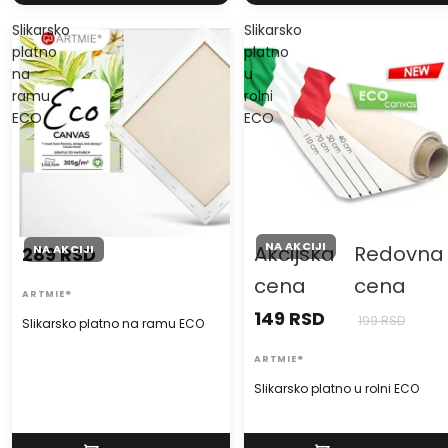
Slikarsko
Slikarsko
platno
platno
na
u
ramu
rolni
ECO
ECO
NA AKCIJI
Akcijska
Redovna
NA AKCIJI
289 RSD
cena
cena
ARTMIE®
149 RSD
199 RSD
Slikarsko platno na ramu ECO
ARTMIE®
Slikarsko platno u rolni ECO