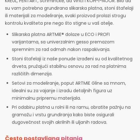
KREUL, PENTART, Schmincke, da Vinci i KOH-I-NOOR. Bilo da
su vam potrebna grundirana slikarska platna, stoni štafelaji
ili materijali za modeliranje, svaki proizvod prolazi strogu
kontrolu kvaliteta pre nego što stigne u vaš atelje.
Slikarska platna ARTMiE® dolaze u ECO i PROFI
varijantama, sa univerzalnim gesso premazom
spremnim za rad odmah nakon raspakivanja.
Stoni štafelaji iz naše ponude izrađeni su od kvalitetnog
drveta, pružajući stabilnu osnovu za rad na platnima
različitih dimenzija.
Setovi za modeliranje, poput ARTMiE Gline sa mnom,
idealni su za vajanje i izradu detaljnih figura uz
minimalnu pripremu materijala.
Pri odabiru platna u rolni ili na ramu, obratite pažnju na
gramažu i vrstu grundiranja kako biste osigurali
dugovečnost svojih akrilnih ili uljanih radova.
Često postavljana pitanja