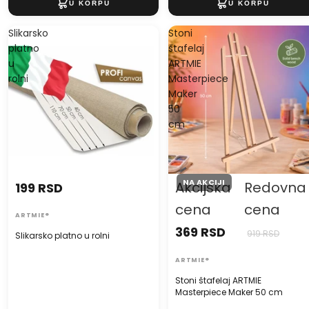
Slikarsko
Stoni
platno
štafelaj
u
ARTMIE
rolni
Masterpiece
Maker
50
cm
NA AKCIJI
Akcijska
Redovna
199 RSD
cena
cena
ARTMIE®
369 RSD
919 RSD
Slikarsko platno u rolni
ARTMIE®
Stoni štafelaj ARTMIE
Masterpiece Maker 50 cm