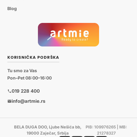
Blog
KORISNIČKA PODRŠKA
Tu smo za Vas
Pon–Pet 08:00–16:00
019 228 400
info@artmie.rs
BELA DUGA DOO, Ljube Nešića bb,
PIB: 109976265 | MB:
19000 Zaječar, Srbija
21278327