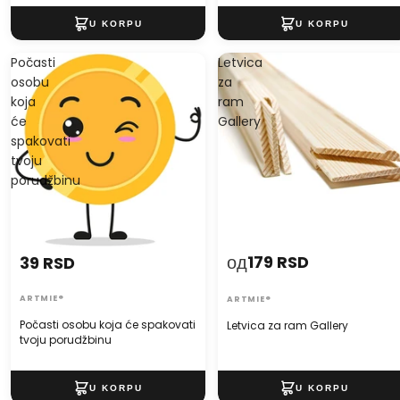
Počasti
Letvica
osobu
za
koja
ram
će
Gallery
spakovati
tvoju
porudžbinu
од
179 RSD
39 RSD
ARTMIE®
ARTMIE®
Počasti osobu koja će spakovati
Letvica za ram Gallery
tvoju porudžbinu