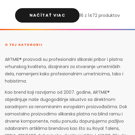
NAČÍTAŤ VIAC
16 z 1472 produktov
O TEJ KATEGORII
ARTMiE® proizvodi su profesionalni slikarski pribor i platna
vrhunskog kvaliteta, dizajnirani za stvaranje umetničkih
dela, namenjeni kako profesionalnim umetnicima, tako i
hobistima.
Kao brend koji razvijamo od 2007. godine, ARTMiE®
objedinjuje naše dugogodišnje iskustvo sa direktnom
saradnjom sa renomiranim evropskim proizvođačima. Dok
samostalno proizvodimo slikarska platna na blind ramu i
drvene komponente, našu ponudu dopunjujemo pažljivo
odabranim artiklima brendova kao što su Royal Talens,