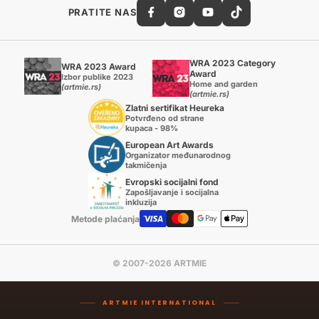
PRATITE NAS
WRA 2023 Category
WRA 2023 Award
Award
Izbor publike 2023
Home and garden
(artmie.rs)
(artmie.rs)
Zlatni sertifikat Heureka
Potvrđeno od strane
kupaca - 98%
European Art Awards
Organizator međunarodnog
takmičenja
Evropski socijalni fond
Zapošljavanje i socijalna
inkluzija
Metode plaćanja
© 2007-2026 ARTMIE
ARTMIE INTERNATIONAL