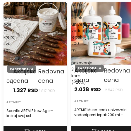
Špahtle
ARTMIE
ARTMIE
Muse
New
lepak
Age
univerzalni
—
vodootporni
kreiraj
lepak
svoj
200
set
ml
–
pakovanje
RASPRODAJA
3
Akcijska
Redovna
RASPRODAJA
Akcijska
Redovna
kom
cena
cena
од
cena
cena
(−20%)
2.038 RSD
1.327 RSD
2.547 RSD
1.817 RSD
ARTMIE®
ARTMIE®
ARTMIE Muse lepak univerzalni
Špahtle ARTMIE New Age —
vodootporni lepak 200 ml –
kreiraj svoj set
pakovanje 3 kom (−20%)