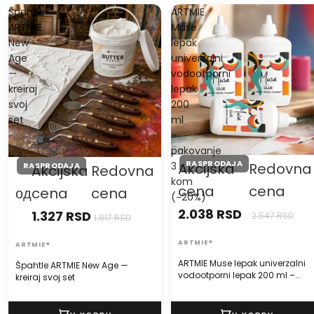
Špahtle
ARTMIE
ARTMIE
Muse
New
lepak
Age
univerzalni
—
vodootporni
kreiraj
lepak
svoj
200
set
ml
–
pakovanje
RASPRODAJA
3
Akcijska
Redovna
RASPRODAJA
Akcijska
Redovna
kom
cena
cena
од
cena
cena
(−20%)
2.038 RSD
1.327 RSD
2.547 RSD
1.817 RSD
ARTMIE®
ARTMIE®
ARTMIE Muse lepak univerzalni
Špahtle ARTMIE New Age —
vodootporni lepak 200 ml –
kreiraj svoj set
pakovanje 3 kom (−20%)