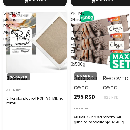
Slikarsko
ARTMIE
platno
Glina
PROFI
sa
ARTMIE
mnom
na
Set
ramu
gline
za
modeliranje
3x500g
NA AKCIJI
Akcijska
Redovna
NA AKCIJI
339 RSD
cena
cena
ARTMIE®
295 RSD
629 RSD
Slikarsko platno PROFI ARTMIE na
ramu
ARTMIE®
ARTMIE Glina sa mnom Set
gline za modeliranje 3x500g