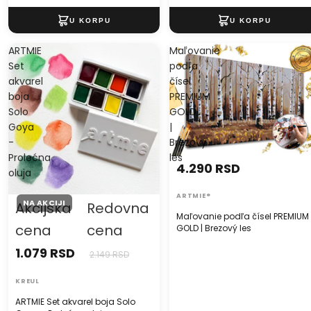
ARTMIE
Maľovanie
Set
podľa
akvarel
čísel
boja
PREMIUM
Solo
GOLD
Goya
|
-
Brezový
Prolećna
les
4.290 RSD
oluja
ARTMIE®
NA AKCIJI
Akcijska
Redovna
Maľovanie podľa čísel PREMIUM
cena
cena
GOLD | Brezový les
1.079 RSD
2.149 RSD
KREUL
ARTMIE Set akvarel boja Solo