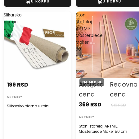
Slikarsko
Stoni
platno
štafelaj
u
ARTMIE
rolni
Masterpiece
Maker
50
cm
NA AKCIJI
Akcijska
Redovna
199 RSD
cena
cena
ARTMIE®
369 RSD
919 RSD
Slikarsko platno u rolni
ARTMIE®
Stoni štafelaj ARTMIE
Masterpiece Maker 50 cm