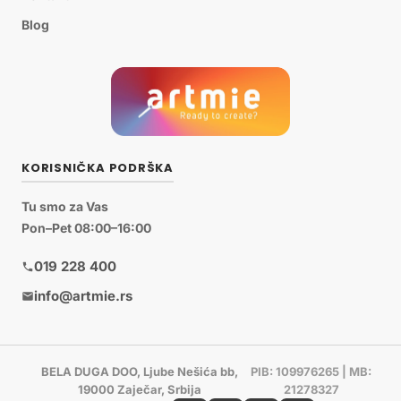
Blog
KORISNIČKA PODRŠKA
Tu smo za Vas
Pon–Pet 08:00–16:00
019 228 400
info@artmie.rs
BELA DUGA DOO, Ljube Nešića bb,
PIB: 109976265 | MB:
19000 Zaječar, Srbija
21278327