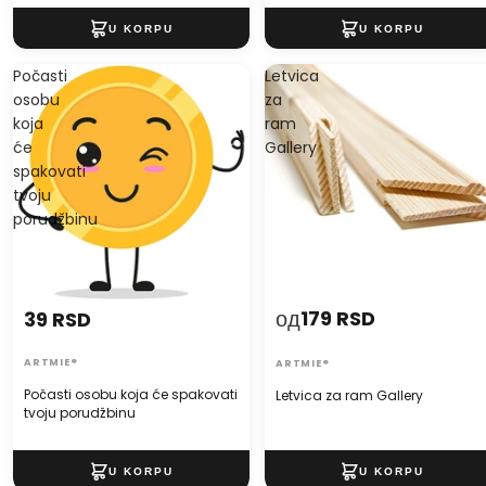
Počasti
Letvica
osobu
za
koja
ram
će
Gallery
spakovati
tvoju
porudžbinu
од
179 RSD
39 RSD
ARTMIE®
ARTMIE®
Počasti osobu koja će spakovati
Letvica za ram Gallery
tvoju porudžbinu