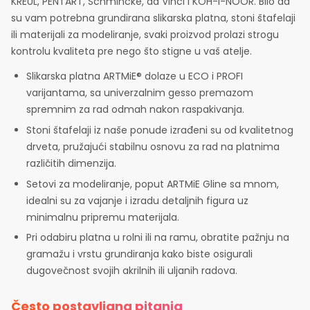
KREUL, PENTART, Schmincke, da Vinci i KOH-I-NOOR. Bilo da
su vam potrebna grundirana slikarska platna, stoni štafelaji
ili materijali za modeliranje, svaki proizvod prolazi strogu
kontrolu kvaliteta pre nego što stigne u vaš atelje.
Slikarska platna ARTMiE® dolaze u ECO i PROFI
varijantama, sa univerzalnim gesso premazom
spremnim za rad odmah nakon raspakivanja.
Stoni štafelaji iz naše ponude izrađeni su od kvalitetnog
drveta, pružajući stabilnu osnovu za rad na platnima
različitih dimenzija.
Setovi za modeliranje, poput ARTMiE Gline sa mnom,
idealni su za vajanje i izradu detaljnih figura uz
minimalnu pripremu materijala.
Pri odabiru platna u rolni ili na ramu, obratite pažnju na
gramažu i vrstu grundiranja kako biste osigurali
dugovečnost svojih akrilnih ili uljanih radova.
Često postavljana pitanja