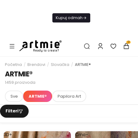
Danas
besplatna
Kupuj odmah
dostava od
4000 RSD
0
Početna
/
Brendovi
/
Slovačka
/
ARTMIE®
ARTMIE®
1459
proizvoda
Sve
ARTMIE®
Papilora Art
3D+
Crno-