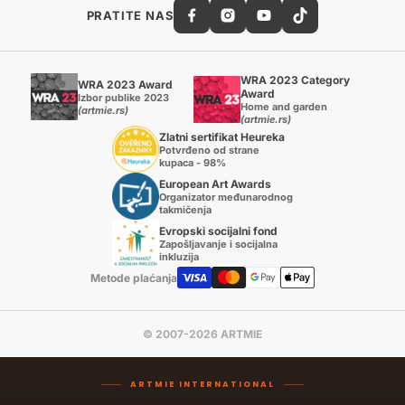
PRATITE NAS
WRA 2023 Category
WRA 2023 Award
Award
Izbor publike 2023
Home and garden
(artmie.rs)
(artmie.rs)
Zlatni sertifikat Heureka
Potvrđeno od strane
kupaca - 98%
European Art Awards
Organizator međunarodnog
takmičenja
Evropski socijalni fond
Zapošljavanje i socijalna
inkluzija
Metode plaćanja
© 2007-2026 ARTMIE
ARTMIE INTERNATIONAL