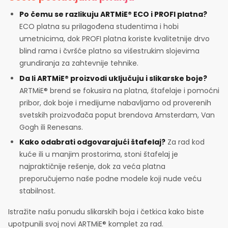
Po čemu se razlikuju ARTMiE® ECO i PROFI platna?
ECO platna su prilagođena studentima i hobi
umetnicima, dok PROFI platna koriste kvalitetnije drvo
blind rama i čvršće platno sa višestrukim slojevima
grundiranja za zahtevnije tehnike.
Da li ARTMiE® proizvodi uključuju i slikarske boje?
ARTMiE® brend se fokusira na platna, štafelaje i pomoćni
pribor, dok boje i medijume nabavljamo od proverenih
svetskih proizvođača poput brendova Amsterdam, Van
Gogh ili Renesans.
Kako odabrati odgovarajući štafelaj?
Za rad kod
kuće ili u manjim prostorima, stoni štafelaj je
najpraktičnije rešenje, dok za veća platna
preporučujemo naše podne modele koji nude veću
stabilnost.
Istražite našu ponudu slikarskih boja i četkica kako biste
upotpunili svoj novi ARTMiE® komplet za rad.