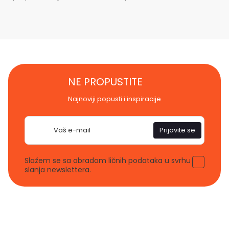
NE PROPUSTITE
Najnoviji popusti i inspiracije
E-
Prijavite se
pošta
Slažem se sa obradom ličnih podataka u svrhu
slanja newslettera.