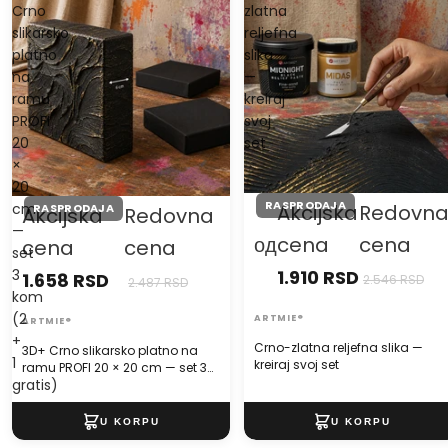
Crno
zlatna
slikarsko
reljefna
platno
slika
na
—
ramu
kreiraj
PROFI
svoj
20
set
×
20
RASPRODAJA
cm
Akcijska
Redovn
RASPRODAJA
Akcijska
Redovna
—
од
cena
cena
cena
cena
set
3
1.910 RSD
1.658 RSD
2.546 RSD
2.487 RSD
kom
(2
ARTMIE®
ARTMIE®
+
Crno-zlatna reljefna slika —
3D+ Crno slikarsko platno na
1
kreiraj svoj set
ramu PROFI 20 × 20 cm — set 3
gratis)
kom (2 + 1 gratis)