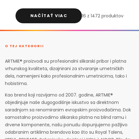
NAČÍTAŤ VIAC
16 z 1472 produktov
O TEJ KATEGORII
ARTMiE® proizvodi su profesionalni slikarski pribor i platna
vrhunskog kvaliteta, dizajnirani za stvaranje umetničkih
dela, namenjeni kako profesionalnim umetnicima, tako i
hobistima.
Kao brend koji razvijamo od 2007. godine, ARTMiE®
objedinjuje naše dugogodišnje iskustvo sa direktnom
saradnjom sa renomiranim evropskim proizvođačima. Dok
samostalno proizvodimo slikarska platna na blind ramu i
drvene komponente, našu ponudu dopunjujemo pažljivo
odabranim artiklima brendova kao što su Royal Talens,