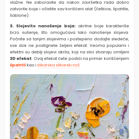
vlažne. Ne zaboravite da nakon završetka rada dobro
zatvorite boje i očistite sav korišćeni alat (četkice, špahtle,
šablone).
3.
Slojevito nanošenje boja:
akrilne boje karakteriše
brzo sušenje, što omogućava lako nanošenje slojeva.
Počnite sa tanjim slojevima i postepeno dodajte sledeće,
sve dok ne postignete željeni efekat. Veoma popularni i
efektni su deblji slojevi akrila, koji na slici stvaraju omiljeni
3D efekat
. Ovaj efekat ćete postići na primer korišćenjem
špahtli
kao i
slikarska slikarski nož
.