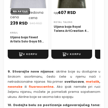
Akcijska
NA AKCIJI
407 RSD
Redovna
од
cena
cena
239 RSD
ROYAL TALENS
849 RSD
Uljana boja Royal
Talens ArtCreation 40
KREUL
ml - 36 nijansi
Uljana boja Finest
Artists Solo Goya 55
ml
9. Stvarajte nove nijanse:
akrilne boje su dostupne u
širokom asortimanu, često ćete u njemu naći i
netradicionalne nijanse. Na primer
svetlucave
,
metalik
,
neonske
ili
fluorescentne
.
Ako ipak nemate pri ruci
željenu nijansu, možete je pomešati prema sopstvenom
ukusu. Akrilne boje se veoma lako spajaju.
10. Dodajte belu za postizanje odgovarajućeg tona: