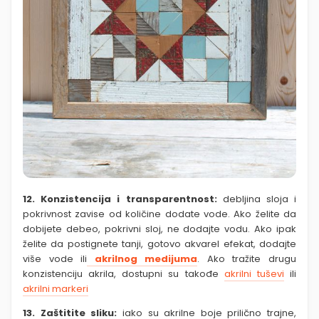
12. Konzistencija i transparentnost:
debljina sloja i
pokrivnost zavise od količine
dodate vode. Ako želite da
dobijete debeo, pokrivni sloj, ne dodajte vodu. Ako ipak
želite da postignete tanji, gotovo akvarel efekat, dodajte
više vode ili
akrilnog medijuma
. Ako tražite drugu
konzistenciju akrila, dostupni su takođe
akrilni tuševi
ili
akrilni markeri
13. Zaštitite sliku:
iako su akrilne boje prilično trajne,