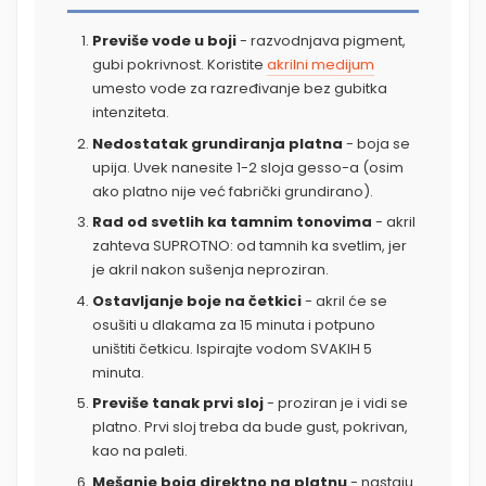
Previše vode u boji
- razvodnjava pigment,
gubi pokrivnost. Koristite
akrilni medijum
umesto vode za razređivanje bez gubitka
intenziteta.
Nedostatak grundiranja platna
- boja se
upija. Uvek nanesite 1-2 sloja gesso-a (osim
ako platno nije već fabrički grundirano).
Rad od svetlih ka tamnim tonovima
- akril
zahteva SUPROTNO: od tamnih ka svetlim, jer
je akril nakon sušenja neproziran.
Ostavljanje boje na četkici
- akril će se
osušiti u dlakama za 15 minuta i potpuno
uništiti četkicu. Ispirajte vodom SVAKIH 5
minuta.
Previše tanak prvi sloj
- proziran je i vidi se
platno. Prvi sloj treba da bude gust, pokrivan,
kao na paleti.
Mešanje boja direktno na platnu
- nastaju