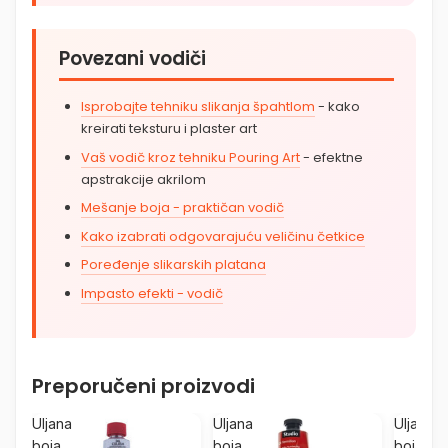
Povezani vodiči
Isprobajte tehniku slikanja špahtlom
- kako
kreirati teksturu i plaster art
Vaš vodič kroz tehniku Pouring Art
- efektne
apstrakcije akrilom
Mešanje boja - praktičan vodič
Kako izabrati odgovarajuću veličinu četkice
Poređenje slikarskih platana
Impasto efekti - vodič
Preporučeni proizvodi
Uljana
Uljana
Uljana
boja
boja
boja