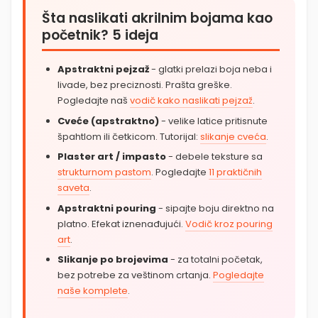
Šta naslikati akrilnim bojama kao
početnik? 5 ideja
Apstraktni pejzaž
- glatki prelazi boja neba i
livade, bez preciznosti. Prašta greške.
Pogledajte naš
vodič kako naslikati pejzaž
.
Cveće (apstraktno)
- velike latice pritisnute
špahtlom ili četkicom. Tutorijal:
slikanje cveća
.
Plaster art / impasto
- debele teksture sa
strukturnom pastom
. Pogledajte
11 praktičnih
saveta
.
Apstraktni pouring
- sipajte boju direktno na
platno. Efekat iznenađujući.
Vodič kroz pouring
art
.
Slikanje po brojevima
- za totalni početak,
bez potrebe za veštinom crtanja.
Pogledajte
naše komplete
.