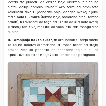
Možda ste primetili da akrilna boja direktno iz tube na
platnu deluje pomalo 'ravno'? Ako želite da omekšate
koloristiku slike i ujednačite boje, dodajte svakoj nijansi
malo
bele
ili
umbre
(tamna boja, mešavina crne i tamno
braon), u zavisnosti od toga da li želite da slici date svetliji
ili tamniji ton. Ovaj mali trik će vašoj slici dati mnogo više
dubine.
11. Tamnjenje nakon sušenja:
akril nakon sušenja tamni.
To se ne dešava dramatično, ali može uticati na krajnji
efekat. Zato se pobrinite da nanesene boje budu za
nijansu svetlije od onih koje želite konačno da postignete.