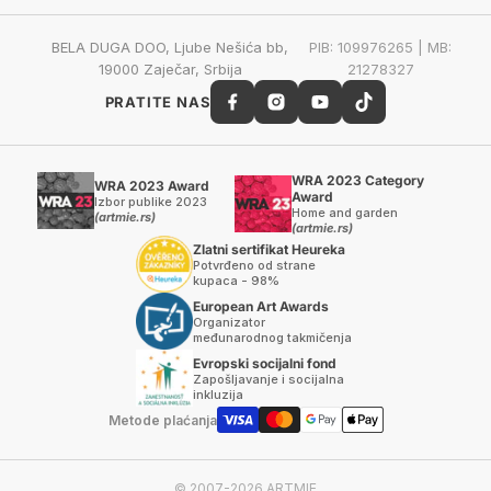
BELA DUGA DOO, Ljube Nešića bb,
PIB: 109976265 | MB:
19000 Zaječar, Srbija
21278327
PRATITE NAS
WRA 2023 Category
WRA 2023 Award
Award
Izbor publike 2023
Home and garden
(artmie.rs)
(artmie.rs)
Zlatni sertifikat Heureka
Potvrđeno od strane
kupaca - 98%
European Art Awards
Organizator
međunarodnog takmičenja
Evropski socijalni fond
Zapošljavanje i socijalna
inkluzija
Metode plaćanja
© 2007-2026 ARTMIE