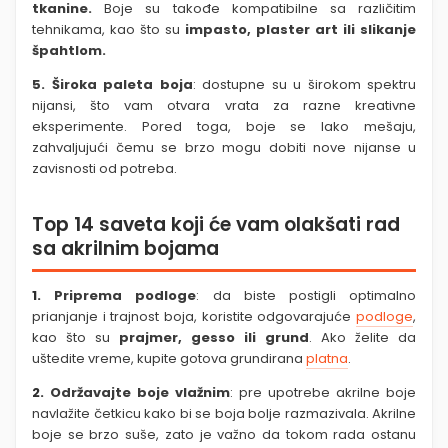
tkanine.
Boje su takođe kompatibilne sa različitim
tehnikama, kao što su
impasto, plaster art ili slikanje
špahtlom.
5. Široka paleta boja
: dostupne su u širokom spektru
nijansi, što vam otvara vrata za razne kreativne
eksperimente. Pored toga, boje se lako mešaju,
zahvaljujući čemu se brzo mogu dobiti nove nijanse u
zavisnosti od potreba.
Top 14 saveta koji će vam olakšati rad
sa akrilnim bojama
1.
Priprema podloge
: da biste postigli optimalno
prianjanje i trajnost boja, koristite odgovarajuće
podloge
,
kao što su
prajmer, gesso ili grund
. Ako želite da
uštedite vreme, kupite gotova grundirana
platna
.
2.
Održavajte boje vlažnim
: pre upotrebe akrilne boje
navlažite četkicu kako bi se boja bolje razmazivala. Akrilne
boje se brzo suše, zato je važno da tokom rada ostanu