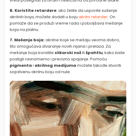
vredi posegnuti za tvrdim četkicama od prirodne dlake.
6.
Koristite retardere
: ako želite da usporite sušenje
akrilnih boja, možete dodati u boju
akrilni retarder
. On
pomaže da se produži vreme rada i poboljšava mešanje
boja na platnu.
7. Mešanje boja:
akrilne boje se mešaju veoma dobro,
što omogućava stvaranje novih nijansi i prelaza. Za
mešanje boja koristite
slikarski nož
ili
špahtlu
, kako biste
postigli ravnomerno i precizno spajanje. Pomoću
pigmenta
i
akrilnog medijuma
možete takođe stvoriti
sopstvenu akrilnu boju od nule.