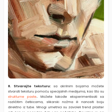
8. Stvarajte teksturu:
sa akrilnim bojama možete
stvarati teksturu pomoću specijalnih medijuma, kao što su
strukturne paste
.
Možete takođe eksperimentisati sa
različitim četkicama, slikarski nožma ili nanositi boju
direktno iz tube. Mnogi umetnici su zavoleli trend plaster