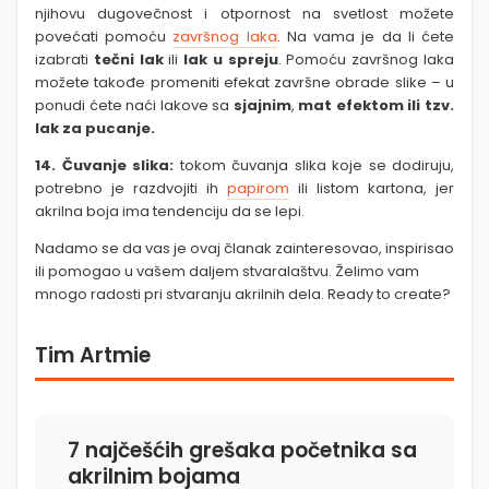
njihovu dugovečnost i otpornost na svetlost možete
povećati pomoću
završnog laka
. Na vama je da li ćete
izabrati
tečni lak
ili
lak u spreju
. Pomoću završnog laka
možete takođe promeniti efekat završne obrade slike – u
ponudi ćete naći lakove sa
sjajnim
,
mat efektom ili tzv.
lak za pucanje.
14. Čuvanje slika:
tokom čuvanja slika koje se dodiruju,
potrebno je razdvojiti ih
papirom
ili listom kartona, jer
akrilna boja ima tendenciju da se lepi.
Nadamo se da vas je ovaj članak zainteresovao, inspirisao
ili pomogao u vašem daljem stvaralaštvu. Želimo vam
mnogo radosti pri stvaranju akrilnih dela. Ready to create?
Tim Artmie
7 najčešćih grešaka početnika sa
akrilnim bojama