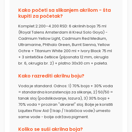
Kako početi sa slikanjem akrilom - šta
kupiti za početak?
Komplet 2.200–4.200 RSD: 6 akrilnih boja 75 ml
(Royal Talens Amsterdam ili Kreul Solo Goya) -
Cadmium Yellow Light, Cadmium Red Medium,
Ultramarine, Phthalo Green, Burnt Sienna, Yellow
Ochre + Titanium White 200 ml + Ivory Black 75 ml
+ 3 sintetičke četkice (pljosnata 12 mm, okrugla
br. 6, okrugla br. 2) + platno 30x30 cm + paleta.
Kako razrediti akrilnu boju?
Voda je standard. Odnos: 1) 70% boja + 30% voda
= standardna konzistencija za slikanje, 2) 50/50 =
tanak sloj (podslikavanje, lazura), 3) 30% boja +
70% voda = proziran "akvarel" sloj. Bolje je koristiti
Liquitex Flow Aid (1 kap / 1 kašičica vode) umesto
same vode - bolje održava pigment.
Koliko se suši akrilna boja?