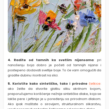
4.
Radite od tamnih ka svetlim nijansama
: pri
nanošenju boja dobro je početi od tamnijih nijansi i
postepeno dodavati svetlije boje. To će vam omogućiti da
gradite dubinu i kontrast na slici.
5.
Koristite kako sintetičke, tako i prirodne
četkice
:
ako želite da stvorite glatku sliku akrilnom bojom,
preporučujemo korišćenje nežnije
sintetičke dlake
, koja se
lakše pere i jeftinija je u poređenju sa
prirodnom dlakom
.
Ako ipak maštate o sirovijem, strukturalnom slikarstvu,