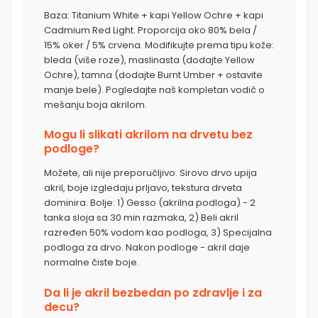
Baza: Titanium White + kapi Yellow Ochre + kapi
Cadmium Red Light. Proporcija oko 80% bela /
15% oker / 5% crvena. Modifikujte prema tipu kože:
bleda (više roze), maslinasta (dodajte Yellow
Ochre), tamna (dodajte Burnt Umber + ostavite
manje bele). Pogledajte naš kompletan vodič o
mešanju boja akrilom.
Mogu li slikati akrilom na drvetu bez
podloge?
Možete, ali nije preporučljivo. Sirovo drvo upija
akril, boje izgledaju prljavo, tekstura drveta
dominira. Bolje: 1) Gesso (akrilna podloga) - 2
tanka sloja sa 30 min razmaka, 2) Beli akril
razređen 50% vodom kao podloga, 3) Specijalna
podloga za drvo. Nakon podloge - akril daje
normalne čiste boje.
Da li je akril bezbedan po zdravlje i za
decu?