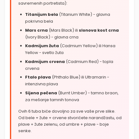
savremenih portretista):
Titanijum bela
(Titanium White) - glavna
pokrivna bela
Mars crna
(Mars Black) ili
slonova kost crna
(Ivory Black) - glavna crna
Kadmijum žuta
(Cadmium Yellow) ili Hansa
Yellow - svetlo žuta
Kadmijum crvena
(Cadmium Red) - topla
crvena
Ftalo plava
(Phthalo Blue) ili Ultramarin -
intenzivna plava
Sijena pečena
(Burnt Umber) - tamno braon,
za mešanje tamnih tonova
Ovih 6 tuba biće dovoljno za sve vaše prve slike.
Od bele + žute + crvene stvorićete narandžastu, od
plave + žute zelenu, od umbre + plave - boje
senke.