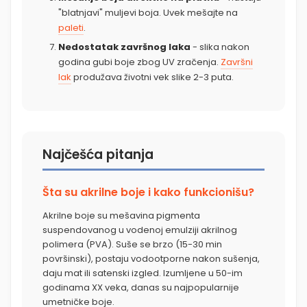
"blatnjavi" muljevi boja. Uvek mešajte na
paleti
.
Nedostatak završnog laka
- slika nakon
godina gubi boje zbog UV zračenja.
Završni
lak
produžava životni vek slike 2-3 puta.
Najčešća pitanja
Šta su akrilne boje i kako funkcionišu?
Akrilne boje su mešavina pigmenta
suspendovanog u vodenoj emulziji akrilnog
polimera (PVA). Suše se brzo (15-30 min
površinski), postaju vodootporne nakon sušenja,
daju mat ili satenski izgled. Izumljene u 50-im
godinama XX veka, danas su najpopularnije
umetničke boje.