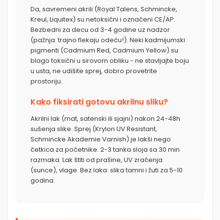
Da, savremeni akrili (Royal Talens, Schmincke,
Kreul, Liquitex) su netoksični i označeni CE/AP.
Bezbedni za decu od 3-4 godine uz nadzor
(pažnja: trajno flekaju odeću!). Neki kadmijumski
pigmenti (Cadmium Red, Cadmium Yellow) su
blago toksični u sirovom obliku - ne stavljajte boju
u usta, ne udišite sprej, dobro provetrite
prostoriju.
Kako fiksirati gotovu akrilnu sliku?
Akrilni lak (mat, satenski ili sjajni) nakon 24-48h
sušenja slike. Sprej (Krylon UV Resistant,
Schmincke Akademie Varnish) je lakši nego
četkica za početnike. 2-3 tanka sloja sa 30 min
razmaka. Lak štiti od prašine, UV zračenja
(sunce), vlage. Bez laka: slika tamni i žuti za 5-10
godina.