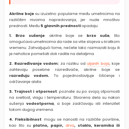
Akrilne boje
su izuzetno popularne među umetnicima na
različitim nivoima napredovanja, jer nude mnoštvo
prednosti. Među
5 glavnih prednosti
spadaju:
1. Brzo sušenje
: akrilne boje se
brzo suše
, što
omogućava umetnicima da rade sa više slojeva u kratkom
vremenu. Zahvaljujući tome, nećete lako razmazati boju ili
je nehotice pomešati dok radite na detaljima.
2. Razređivanje vodom:
za razliku od
uljanih boja
, koje
zahtevaju posebne razređivače, akrilne boje se
razređuju vodom.
To pojednostavljuje čišćenje i
održavanje alata.
3. Trajnost i otpornost
: poznate su po svojoj otpornosti
na svetlost, vlagu i temperaturu. Stvorena dela su nakon
sušenja
vodootporna
, a boje zadržavaju isti intenzitet
tokom dugog vremena.
4. Fleksibilnost
: mogu se nanositi na različite površine,
kao što su
platno, papir,
drvo
, staklo, keramika ili