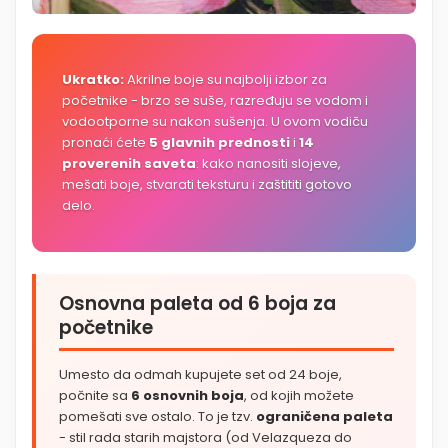
Ukratko:
Akrilne boje su najbolji izbor za
početnike - brzo se suše, razređuju se vodom i
vodootporne su nakon sušenja. U ovom vodiču
pronaći ćete
5 glavnih prednosti
i
14
proverenih saveta
: kako nanositi slojeve,
mešati boje, stvarati teksturu i zaštititi gotovo
delo.
Osnovna paleta od 6 boja za
početnike
Umesto da odmah kupujete set od 24 boje,
počnite sa
6 osnovnih boja
, od kojih možete
pomešati sve ostalo. To je tzv.
ograničena paleta
- stil rada starih majstora (od Velazqueza do