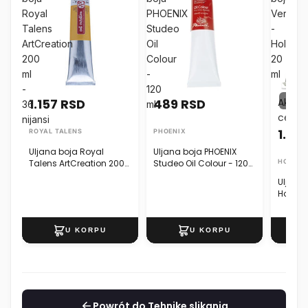
Royal
PHOENIX
Vernet
Talens
Studeo
-
ArtCreation
Oil
Holbein
200
Colour
20
ml
-
ml
-
120
NA A
1.157 RSD
489 RSD
Akcijs
36
ml
cena
nijansi
1.111
ROYAL TALENS
PHOENIX
Uljana boja Royal
Uljana boja PHOENIX
Talens ArtCreation 200
Studeo Oil Colour - 120
HOLBEI
ml - 36 nijansi
ml
Uljana 
Holbei
Powrót do Tehnike slikanja