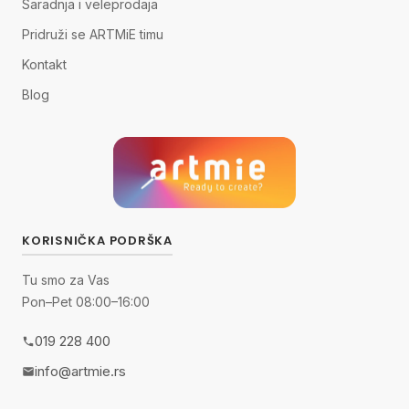
Saradnja i veleprodaja
Pridruži se ARTMiE timu
Kontakt
Blog
KORISNIČKA PODRŠKA
Tu smo za Vas
Pon–Pet 08:00–16:00
019 228 400
info@artmie.rs