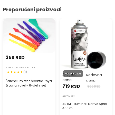
Preporučeni proizvodi
Šarene umjetne špahtle
ARTMIE Lumina Fikative Sprai
Royal & Langnickel - 6-delni
400 ml
set
359 RSD
ROYAL & LANGNICKEL
(1)
NA AKCIJI
Akcijska
Redovna
cena
cena
Šarene umjetne špahtle Royal
719 RSD
& Langnickel - 6-delni set
899 RSD
ARTMIE®
ARTMIE Lumina Fikative Sprai
400 ml