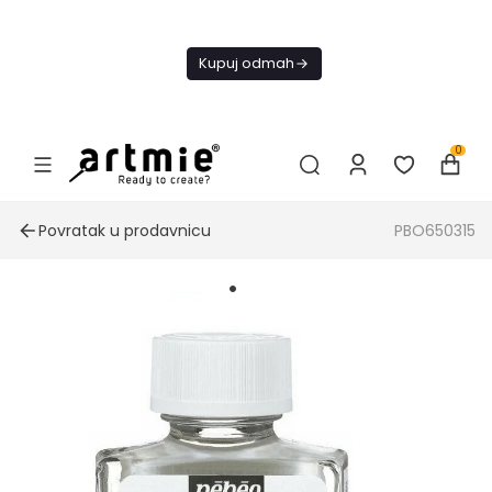
Danas
besplatna
Kupuj odmah
dostava od
4000 RSD
0
Povratak u prodavnicu
PBO650315