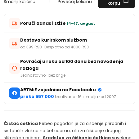
Smanji količinu
Povećaj količinu
korpu
Poruči danas i stiže
14–17. avgust
Dostava kurirskom službom
od 399 RSD · Besplatno od 4000 RSD
Povraćaj u roku od 100 dana bez navođenja
razloga
Jednostavno i bez brige
ARTMiE zajednica na Facebooku
preko 557 000
kreativaca · 16 zemalja · od 2007
Čistač četkica
Pebeo pogodan je za čišćenje prirodnih i
sintetičih vlakna na četkicama, ali i za čišćenje drugog
slikarskog pribora.
Sredstvo za čišćenje četkica
savršeno