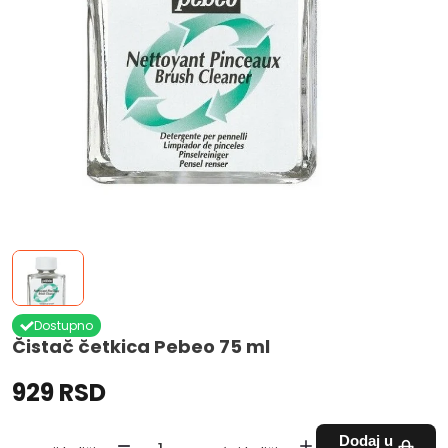
Dostupno
Čistač četkica Pebeo 75 ml
929 RSD
Dodaj u