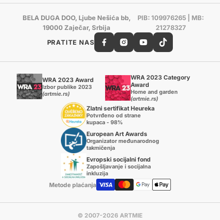
BELA DUGA DOO, Ljube Nešića bb,
PIB: 109976265 | MB:
19000 Zaječar, Srbija
21278327
PRATITE NAS
WRA 2023 Category
WRA 2023 Award
Award
Izbor publike 2023
Home and garden
(artmie.rs)
(artmie.rs)
Zlatni sertifikat Heureka
Potvrđeno od strane
kupaca - 98%
European Art Awards
Organizator međunarodnog
takmičenja
Evropski socijalni fond
Zapošljavanje i socijalna
inkluzija
Metode plaćanja
© 2007-2026 ARTMIE