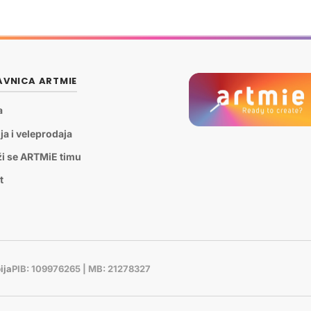
VNICA ARTMIE
a
ja i veleprodaja
ži se ARTMiE timu
t
ija
PIB: 109976265 | MB: 21278327