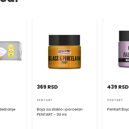
liranje
Boja za staklo i porcelan
Pentart Boja 
PENTART - 30 ml
369 RSD
439 RSD
PENTART
PENTART
eliranje
Boja za staklo i porcelan
Pentart Boja
a
PENTART - 30 ml