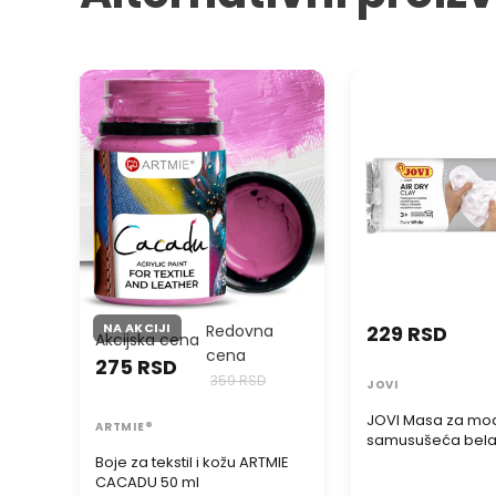
Boje za tekstil i kožu ARTMIE
JOVI Masa za mode
CACADU 50 ml
samusušeća bela
NA AKCIJI
Redovna
229 RSD
Akcijska cena
cena
275 RSD
359 RSD
JOVI
JOVI Masa za mod
ARTMIE®
samusušeća bel
Boje za tekstil i kožu ARTMIE
CACADU 50 ml