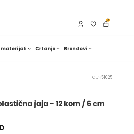
Prijavi se
Nova registracija
0
 materijali
Crtanje
Brendovi
CCH51025
lastična jaja - 12 kom / 6 cm
SD