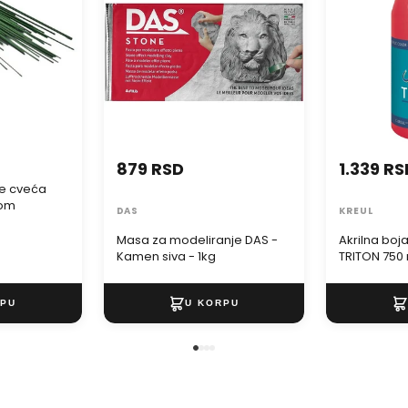
879 RSD
1.339 RS
je cveća
kom
DAS
KREUL
Masa za modeliranje DAS -
Akrilna boj
Kamen siva - 1kg
TRITON 750