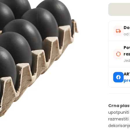
Do
od 
Po
ra
Jed
AR
pr
Crna plas
upotpuniti
razmestiti
dekorisanj