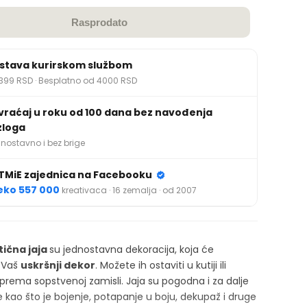
Rasprodato
stava kurirskom službom
399 RSD · Besplatno od 4000 RSD
vraćaj u roku od 100 dana bez navođenja
zloga
nostavno i bez brige
TMiE zajednica na Facebooku
eko 557 000
kreativaca · 16 zemalja · od 2007
tična jaja
su jednostavna dekoracija, koja će
 Vaš
uskršnji dekor
. Možete ih ostaviti u kutiji ili
 prema sopstvenoj zamisli. Jaja su pogodna i za dalje
e kao što je bojenje, potapanje u boju, dekupaž i druge