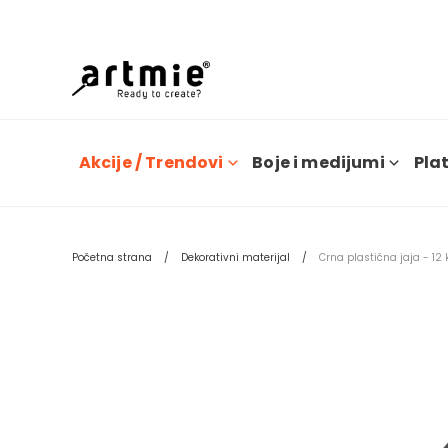
Dana
Akcije / Trendovi
Boje i medijumi
Plat
Početna strana
Dekorativni materijal
Crna plastična jaja - 12