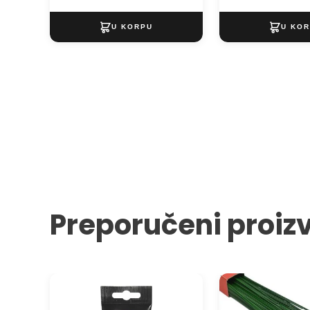
Preporučeni proiz
Akrilna boja Solo Goya Acrylic
Žica za aranžiranj
100 ml
prečnik 1 mm - 1 