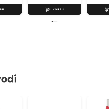
vodi
e cveća
Masa za modeliranje DAS -
Akrilna boja
kom
Kamen siva - 1kg
750 ml