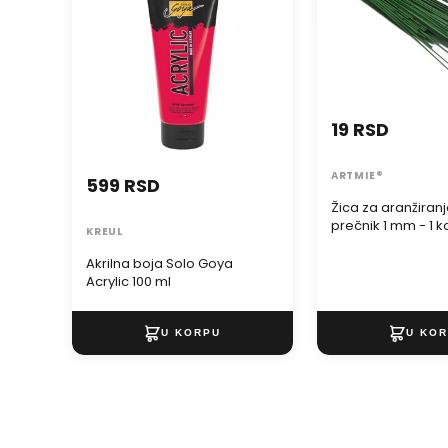
19 RSD
ARTMIE®
599 RSD
Žica za aranžiran
prečnik 1 mm - 1 
KREUL
Akrilna boja Solo Goya
Acrylic 100 ml