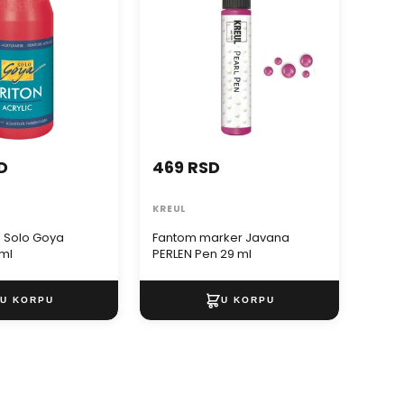
D
469 RSD
199
KREUL
PENT
a Solo Goya
Fantom marker Javana
Lak i
 ml
PERLEN Pen 29 ml
PENT