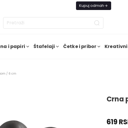
s besplatna dostava od 4000 RSD
Kupuj odmah
na i papiri
Štafelaji
Četke i pribor
Kreativni
 kom / 6 cm
Crna p
619 R