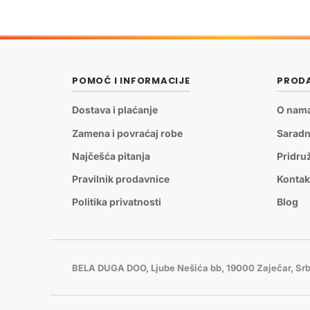
POMOĆ I INFORMACIJE
PRODA
Dostava i plaćanje
O nam
Zamena i povraćaj robe
Saradn
Najčešća pitanja
Pridru
Pravilnik prodavnice
Kontak
Politika privatnosti
Blog
BELA DUGA DOO, Ljube Nešića bb, 19000 Zaječar, Srb