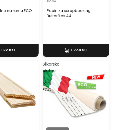
ROSA
Papiri za scrapbooking
latno na ramu ECO
Butterflies A4
Slikarsko
platno
u
rolni
ECO