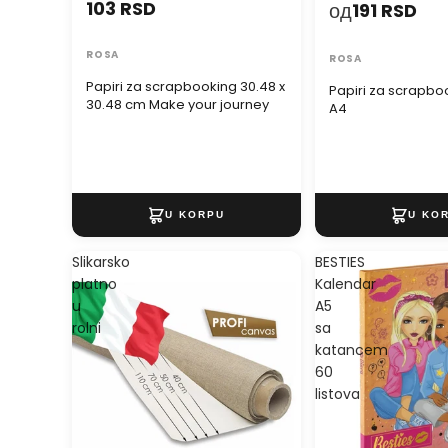
103 RSD
од
191 RSD
ROSA
ROSA
Papiri za scrapbooking 30.48 x
Papiri za scrapbo
30.48 cm Make your journey
A4
Slikarsko
BESTIES
platno
Kalendar
u
A5
rolni
sa
katancem
60
listova