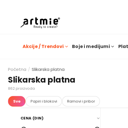
Dana
Akcije / Trendovi
Boje i medijumi
Plat
Početna
/
Slikarska platna
Slikarska platna
862
proizvoda
Sve
Papiri i blokovi
Ramovi i pribor