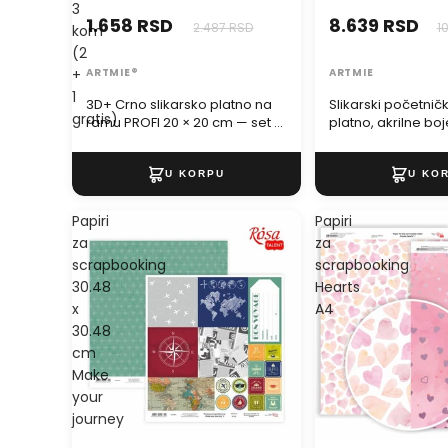
3
1.658 RSD
8.639 RSD
2.487 RSD
1
kom
(2
ARTMIE®
ARTMIE
+
1
3D+ Crno slikarsko platno na
Slikarski početničk
gratis)
ramu PROFI 20 × 20 cm — set 3
platno, akrilne boj
kom (2 + 1 gratis)
štafelaj
Papiri
Papiri
za
za
scrapbooking
scrapbooking
30.48
Hearts
x
A4
30.48
cm
Make
your
journey