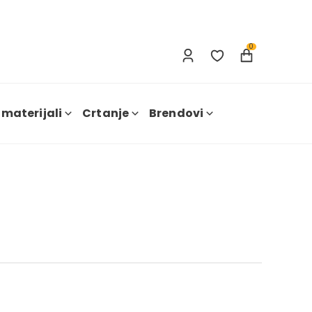
Prijavi se
Nova registracija
0
 materijali
Crtanje
Brendovi