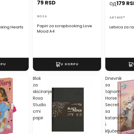
79 RSD
од
179 R
ROSA
ARTMIE®
Papiri za scrapbooking Love
oking Hearts
Letvica za r
Mood A4
Blok
Dnevnik
za
sa
skiciranje
tajnom
Rosa
Horse
Studio
Secret
crni
sa
papir
katancem
i
ključem