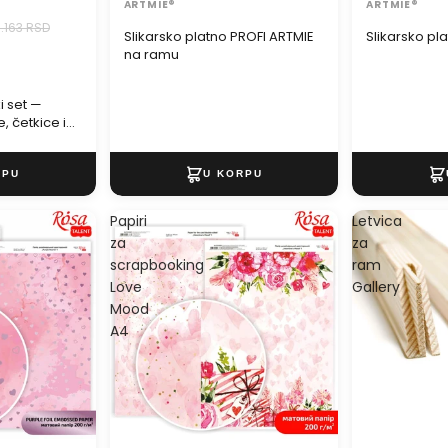
ARTMIE®
ARTMIE®
0.163 RSD
Slikarsko platno PROFI ARTMIE
Slikarsko p
na ramu
i set —
e, četkice i
Papiri
Letvica
za
za
scrapbooking
ram
Love
Gallery
Mood
A4