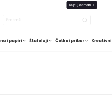
s besplatna dostava od 4000 RSD
Kupuj odmah
na i papiri
Štafelaji
Četke i pribor
Kreativni