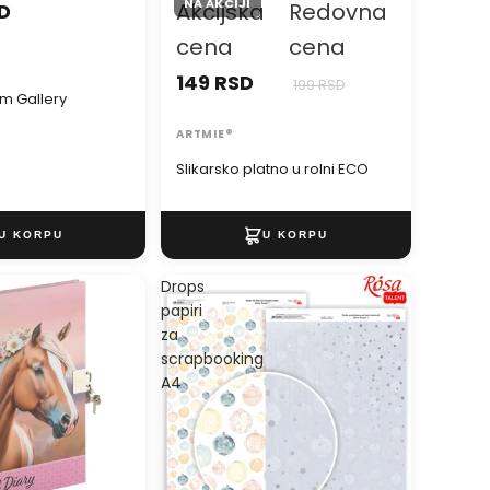
NA AKCIJI
Akcijska
Redovna
SD
cena
cena
149 RSD
199 RSD
am Gallery
ARTMIE®
Slikarsko platno u rolni ECO
Drops
papiri
za
scrapbooking
A4