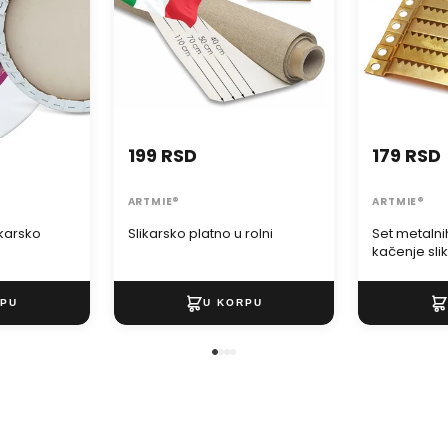
199 RSD
179 RSD
ARTMIE®
ARTMIE®
ikarsko
Slikarsko platno u rolni
Set metalni
kačenje sli