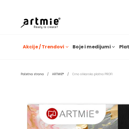
Dana
Akcije / Trendovi
Boje i medijumi
Plat
Početna strana
ARTMIE®
Crno slikarsko platno PROFI