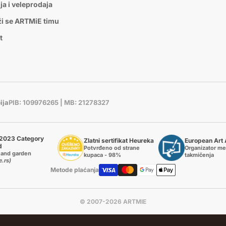
ja i veleprodaja
ži se ARTMiE timu
t
ija
PIB: 109976265 | MB: 21278327
2023 Category
Zlatni sertifikat Heureka
European Art
d
Potvrđeno od strane
Organizator m
and garden
kupaca - 98%
takmičenja
e.rs)
Metode plaćanja
© 2007-2026 ARTMIE