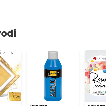
vodi
o slikarsko
Akrilna boja Solo Goya Acrylic
ARTMIE okrugl
250 ml
na ramu