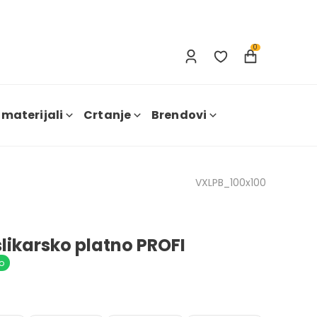
Prijavi se
Nova registracija
0
 materijali
Crtanje
Brendovi
VXLPB_100x100
likarsko platno PROFI
o