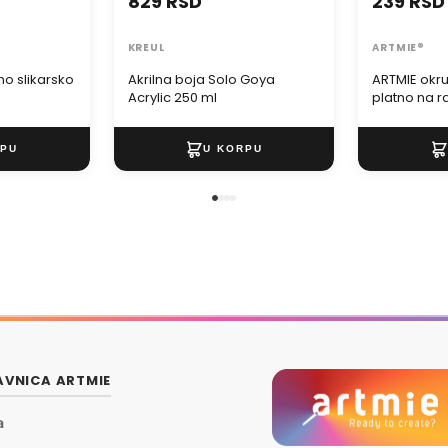
829 RSD
239 RSD
KREUL
ARTMIE®
no slikarsko
Akrilna boja Solo Goya
ARTMIE okru
Acrylic 250 ml
platno na 
VNICA ARTMIE
a