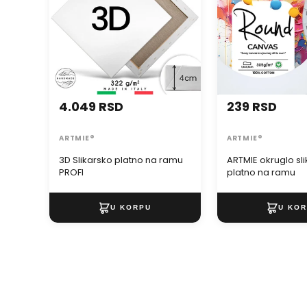
4.049 RSD
239 RSD
ARTMIE®
ARTMIE®
3D Slikarsko platno na ramu
ARTMIE okruglo sl
PROFI
platno na ramu