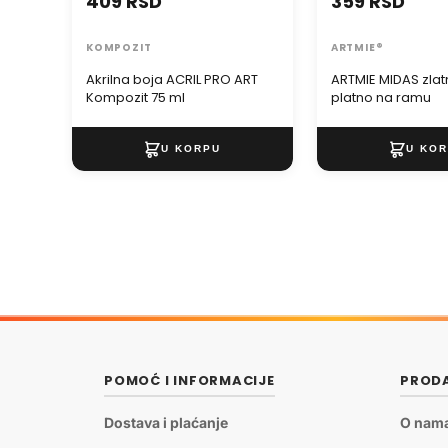
409 RSD
359 RSD
KOMPOZIT
ARTMIE®
Akrilna boja ACRIL PRO ART
ARTMIE MIDAS zlat
Kompozit 75 ml
platno na ramu
POMOĆ I INFORMACIJE
PRODA
Dostava i plaćanje
O nam