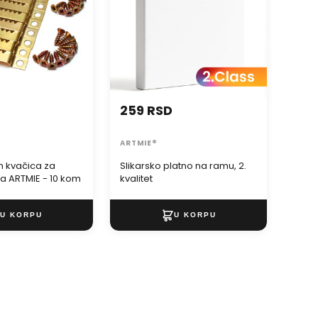
259 RSD
359
ARTMIE®
ARTM
h kvačica za
Slikarsko platno na ramu, 2.
ARTMI
ka ARTMIE - 10 kom
kvalitet
plat