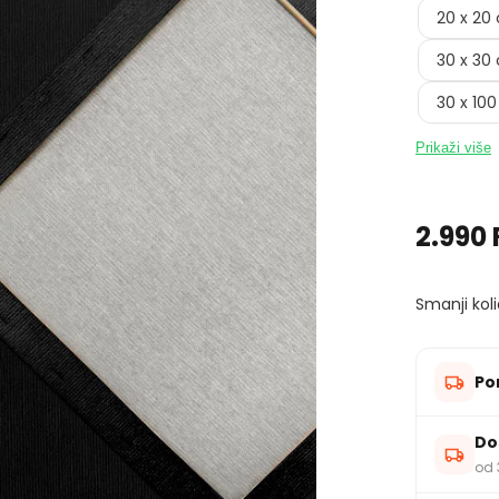
20 x 20
30 x 30
30 x 10
Prikaži više
2.990
Smanji koli
Po
Do
od 