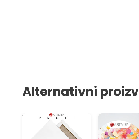
Alternativni proiz
3D Slikarsko platno na ramu
ARTMIE okruglo slik
PROFI
na ramu