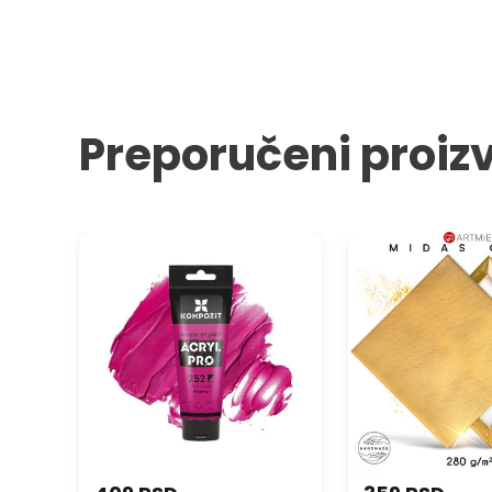
Preporučeni proiz
Akrilna boja ACRIL PRO ART
ARTMIE MIDAS zlatn
Kompozit 75 ml
platno na ramu