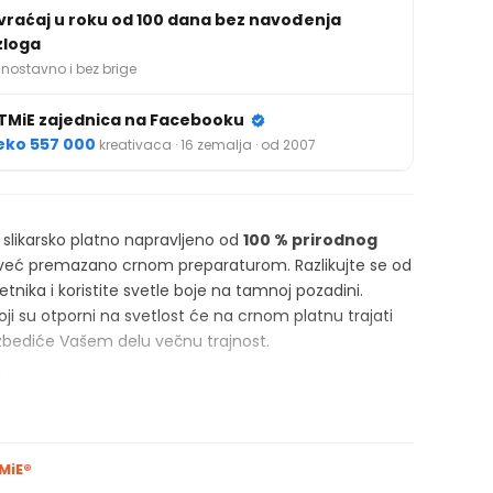
vraćaj u roku od 100 dana bez navođenja
zloga
nostavno i bez brige
TMiE zajednica na Facebooku
eko 557 000
kreativaca · 16 zemalja · od 2007
 slikarsko platno napravljeno od
100 % prirodnog
 već premazano crnom preparaturom. Razlikujte se od
tnika i koristite svetle boje na tamnoj pozadini.
oji su otporni na svetlost će na crnom platnu trajati
bediće Vašem delu večnu trajnost.
lasno platno ima, za razliku od jeftinog platna iz
nju stranu obojenu u braon
boju. Ako koristite
krilne boje
ova platna su idealna za Vas.
MiE®
 i ram je napravljen od prirodnih materijala.