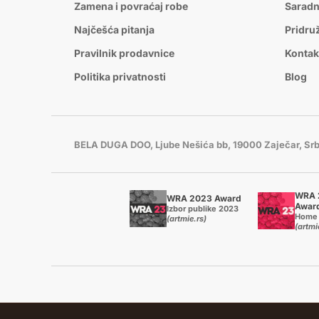
Zamena i povraćaj robe
Saradn
Najčešća pitanja
Pridru
Pravilnik prodavnice
Kontak
Politika privatnosti
Blog
BELA DUGA DOO, Ljube Nešića bb, 19000 Zaječar, Srb
WRA 
WRA 2023 Award
Awar
Izbor publike 2023
Home 
(artmie.rs)
(artmi