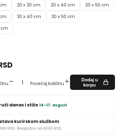
 cm
20 x 30 cm
20 x 40 cm
20 x 50 cm
 cm
30 x 40 cm
30 x 50 cm
0 cm
 RSD
Dodaj u
činu
Povećaj količinu
korpu
ruči danas i stiže
14–17. avgust
stava kurirskom službom
399 RSD · Besplatno od 4000 RSD