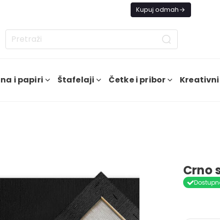
s besplatna dostava od 4000 RSD
Kupuj odmah
na i papiri
Štafelaji
Četke i pribor
Kreativni
Crno s
Dostupn