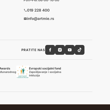
019 228 400
info@artmie.rs
PRATITE NAS
 Awards
Evropski socijalni fond
eđunarodnog
Zapošljavanje i socijalna
inkluzija