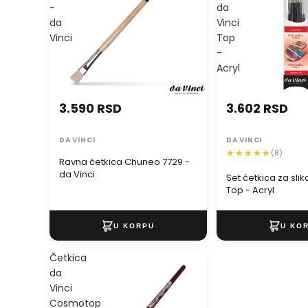
-
da
da
Vinci
Vinci
Top
-
Acryl
3.590 RSD
3.602 RSD
DA VINCI
DA VINCI
(8)
Ravna četkica Chuneo 7729 -
da Vinci
Set četkica za slik
Top - Acryl
Četkica
da
Vinci
Cosmotop