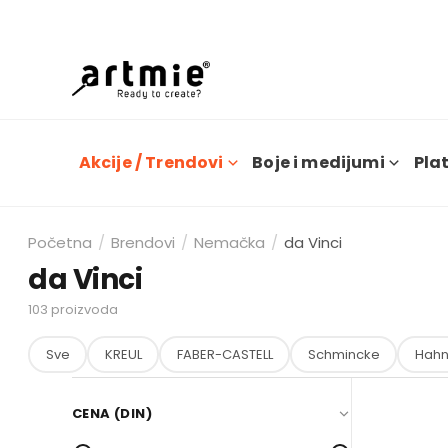
Dana
Akcije / Trendovi
Boje i medijumi
Plat
Početna
/
Brendovi
/
Nemačka
/
da Vinci
da Vinci
103
proizvoda
Sve
KREUL
FABER-CASTELL
Schmincke
Hah