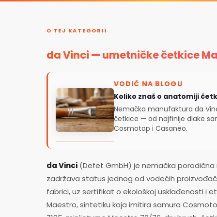
O TEJ KATEGORII
da Vinci — umetničke četkice M
VODIČ NA BLOGU
Koliko znaš o anatomiji čet
Nemačka manufaktura da Vinci
četkice — od najfinije dlake s
Cosmotop i Casaneo.
da Vinci
(Defet GmbH) je nemačka porodična m
zadržava status jednog od vodećih proizvođača 
fabrici, uz sertifikat o ekološkoj usklađenosti i
Maestro, sintetiku koja imitira samura Cosmotop