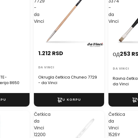
7729
3374
-
-
da
da
Vinci
Vinci
1.212 RSD
од
253 R
DA VINCI
DA VINCI
RTE-
Okrugla četkica Chuneo 7729
Ravna četka 
erija 8650
- da Vinci
da Vinci
Četkica
Četkica
da
da
Vinci
Vinci
12200
1526Y