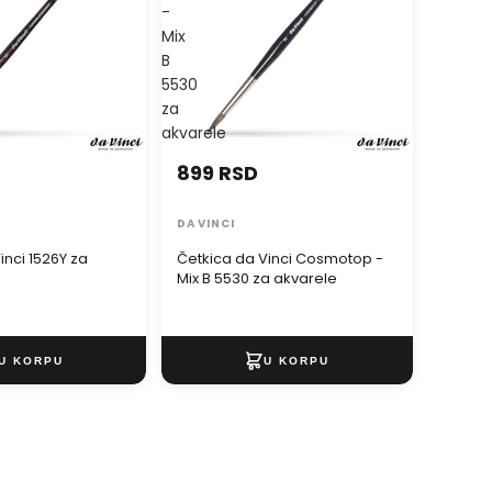
-
Mix
B
5530
za
akvarele
899 RSD
DA VINCI
inci 1526Y za
Četkica da Vinci Cosmotop -
e
Mix B 5530 za akvarele