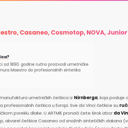
aestro, Casaneo, Cosmotop, NOVA, Junior
kica?
 od 1890. godine ručno proizvodi umetničke
amura Maestro do profesionalnih sintetika
anufaktura umetničkih četkica iz
Nirnberga
, koja posluje
profesionalnih četkica u Evropi. Sve da Vinci četkice su
ruč
 etičkom poreklu dlake. U ARTMiE pronaći ćete širok izbor
da Vin
, akvarel četkice Casaneo od snažnih sintetičkih vlakana (ve