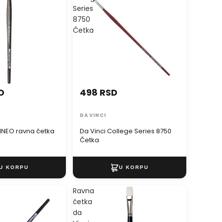
Series
8750
Četka
D
498 RSD
DA VINCI
LINEO ravna četka
Da Vinci College Series 8750
Četka
Ravna
četka
da