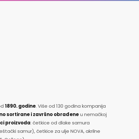
 od
1890. godine
. Više od 130 godina kompanija
no sortirane i završno obrađene
u nemačkoj
ci proizvoda
: četkice od dlake samura
štački samur), četkice za ulje NOVA, akrilne