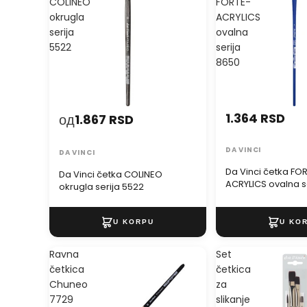
COLINEO
FORTE-
okrugla
ACRYLICS
serija
ovalna
5522
serija
8650
1.364 RSD
од
1.867 RSD
DA VINCI
DA VINCI
Da Vinci četka FO
Da Vinci četka COLINEO
ACRYLICS ovalna s
okrugla serija 5522
Ravna
Set
četkica
četkica
Chuneo
za
7729
slikanje