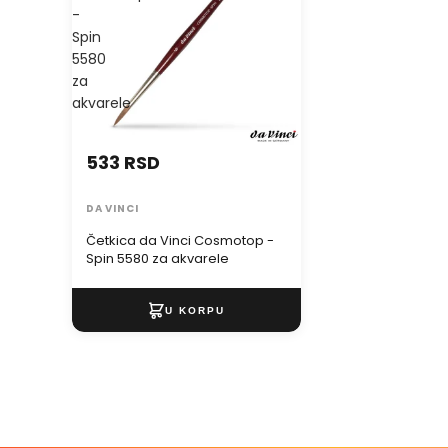
-
Spin
5580
za
akvarele
533 RSD
DA VINCI
Četkica da Vinci Cosmotop -
Spin 5580 za akvarele