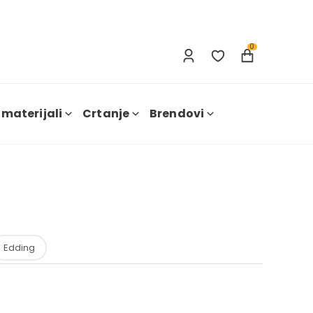
Prijavi se
Nova registracija
0
 materijali
Crtanje
Brendovi
Edding