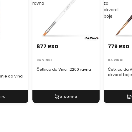
ravna
za
akvarel
boje
877 RSD
779 RSD
DA VINCI
DA VINCI
Četkica da Vinci 12200 ravna
Četkica da V
akvarel boj
anje da Vinci