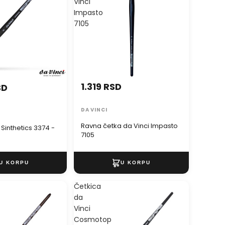
Vinci
Impasto
7105
1.319 RSD
SD
DA VINCI
Ravna četka da Vinci Impasto
Sinthetics 3374 -
7105
Četkica
da
Vinci
Cosmotop