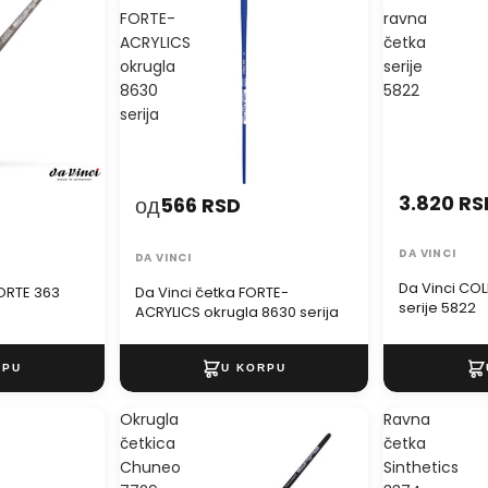
FORTE-
ravna
ACRYLICS
četka
okrugla
serije
8630
5822
serija
3.820 RS
од
566 RSD
DA VINCI
DA VINCI
Da Vinci CO
FORTE 363
Da Vinci četka FORTE-
serije 5822
ACRYLICS okrugla 8630 serija
Okrugla
Ravna
četkica
četka
Chuneo
Sinthetics