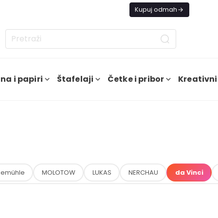
s besplatna dostava od 4000 RSD
Kupuj odmah
na i papiri
Štafelaji
Četke i pribor
Kreativni
nemühle
MOLOTOW
LUKAS
NERCHAU
da Vinci