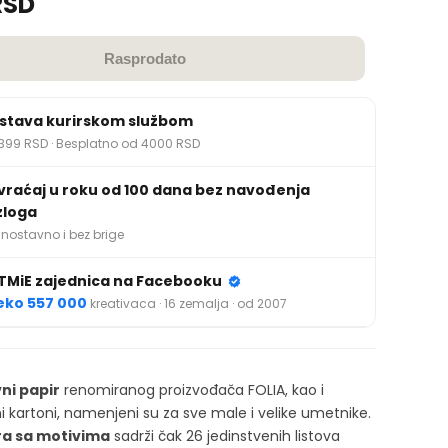
RSD
Rasprodato
stava kurirskom službom
399 RSD · Besplatno od 4000 RSD
vraćaj u roku od 100 dana bez navođenja
zloga
nostavno i bez brige
TMiE zajednica na Facebooku
eko 557 000
kreativaca · 16 zemalja · od 2007
ni papir
renomiranog proizvođača FOLIA, kao i
ni kartoni, namenjeni su za sve male i velike umetnike.
ra sa motivima
sadrži čak 26 jedinstvenih listova