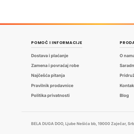
POMOĆ I INFORMACIJE
PRODA
Dostava i plaćanje
O nam
Zamena i povraćaj robe
Saradn
Najčešća pitanja
Pridru
Pravilnik prodavnice
Kontak
Politika privatnosti
Blog
BELA DUGA DOO, Ljube Nešića bb, 19000 Zaječar, Srb