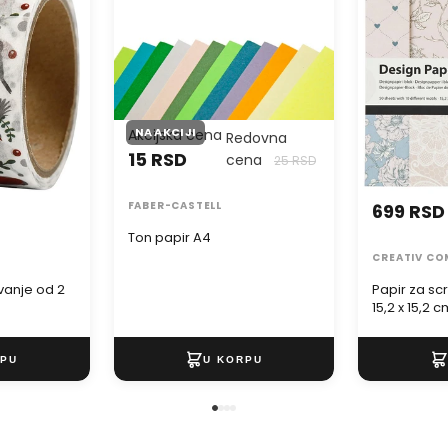
x 15,2 cm - 5
NA AKCIJI
Akcijska cena
Redovna
15 RSD
cena
25 RSD
FABER-CASTELL
699 RSD
Ton papir A4
CREATIV C
vanje od 2
Papir za s
15,2 x 15,2 c