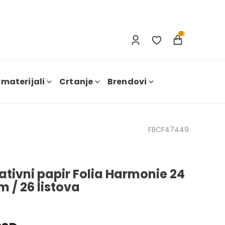
Prijavi se
Nova registracija
0
 materijali
Crtanje
Brendovi
FBCF47449
ativni papir Folia Harmonie 24
m / 26 listova