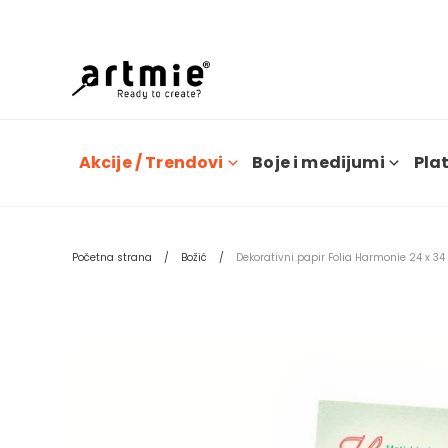
Dana
Akcije / Trendovi
Boje i medijumi
Plat
Početna strana
Božić
Dekorativni papir Folia Harmonie 24 x 34