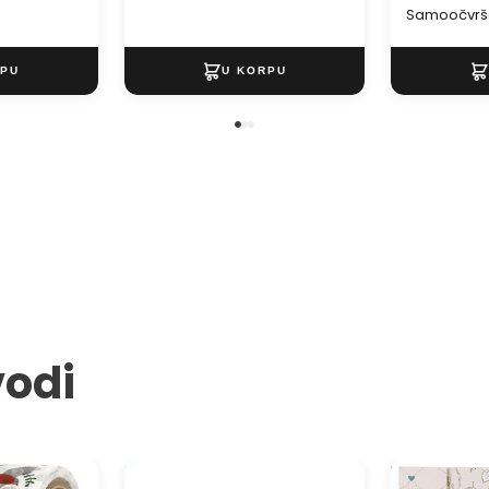
Samoočvršć
modeliranj
vodi
anje od 2
Ton papir A4
Papir za scr