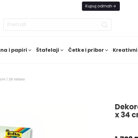
s besplatna dostava od 4000 RSD
Kupuj odmah
na i papiri
Štafelaji
Četke i pribor
Kreativni
 cm / 26 listova
Dekor
x 34 c