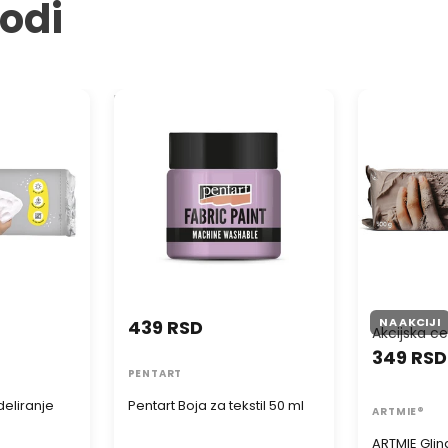
vodi
proi
liranje
Pentart Boja za tekstil 50 ml
ARTMIE Glin
Samoočvršću
modeliranje 
NA AKCIJI
439 RSD
Akcijska c
349 RSD
PENTART
eliranje
Pentart Boja za tekstil 50 ml
ARTMIE®
a
ARTMIE Gli