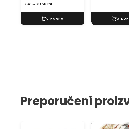
CACADU 50 ml
Preporučeni proiz
Album za scrapbooking neutral
Washi traka pakov