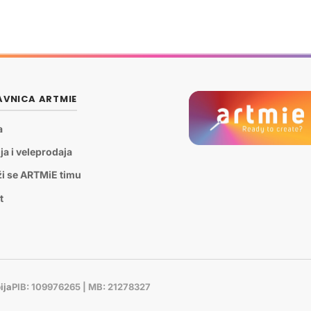
VNICA ARTMIE
a
ja i veleprodaja
ži se ARTMiE timu
t
ija
PIB: 109976265 | MB: 21278327