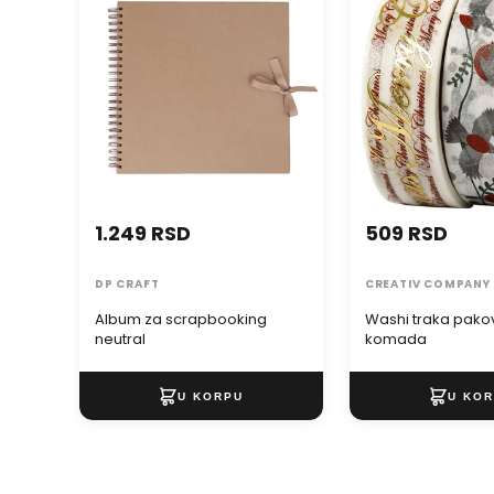
komada
1.249 RSD
509 RSD
DP CRAFT
CREATIV COMPANY
Album za scrapbooking
Washi traka pako
neutral
komada