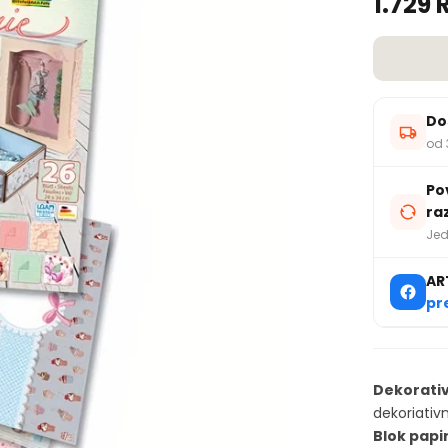
1.729 
Do
od 
Po
ra
Jed
AR
pr
Dekorativ
dekoriativ
Blok papi