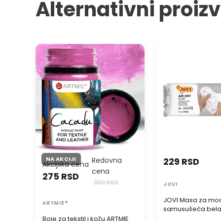
Alternativni proiz
Boje za tekstil i kožu ARTMIE
JOVI Masa za mode
CACADU 50 ml
samusušeća bela
NA AKCIJI
Redovna
229 RSD
Akcijska cena
cena
275 RSD
359 RSD
JOVI
JOVI Masa za mod
ARTMIE®
samusušeća bel
Boje za tekstil i kožu ARTMIE