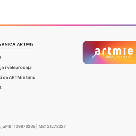
VNICA ARTMIE
a
ja i veleprodaja
ži se ARTMiE timu
t
ija
PIB: 109976265 | MB: 21278327