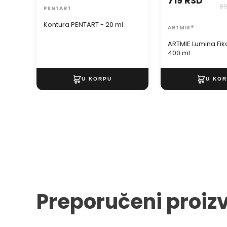
719 RSD
89
PENTART
Kontura PENTART - 20 ml
ARTMIE®
ARTMIE Lumina Fika
400 ml
Preporučeni proiz