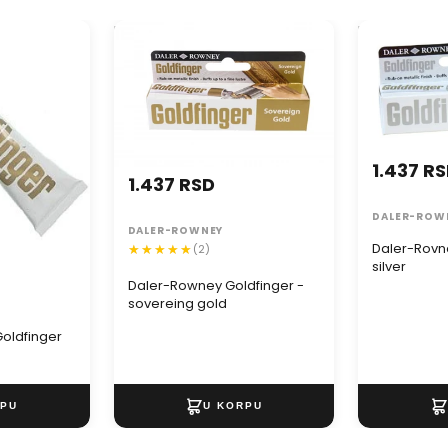
oldfinger
Daler-Rowney Goldfinger -
Daler-Rovney
sovereing gold
silver
1.437 R
1.437 RSD
DALER-ROW
DALER-ROWNEY
Daler-Rovn
(2)
silver
Daler-Rowney Goldfinger -
sovereing gold
oldfinger