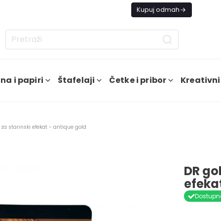
s besplatna dostava od 4000 RSD
Kupuj odmah
na i papiri
Štafelaji
Četke i pribor
Kreativni
za starinski efekat - antique gold
DR gol
efeka
Dostupn