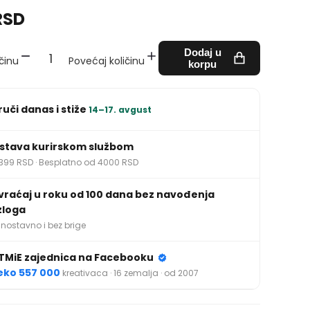
RSD
Dodaj u
činu
Povećaj količinu
korpu
ruči danas i stiže
14–17. avgust
stava kurirskom službom
399 RSD · Besplatno od 4000 RSD
vraćaj u roku od 100 dana bez navođenja
zloga
nostavno i bez brige
TMiE zajednica na Facebooku
eko 557 000
kreativaca · 16 zemalja · od 2007