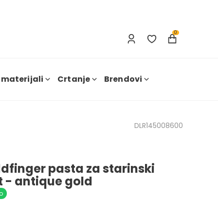
Prijavi se
Nova registracija
0
 materijali
Crtanje
Brendovi
DLR145008600
dfinger pasta za starinski
t - antique gold
o