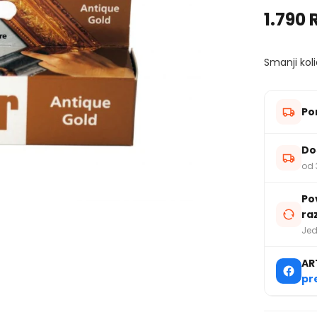
1.790 
Smanji koli
Po
Do
od 
Po
ra
Jed
AR
pr