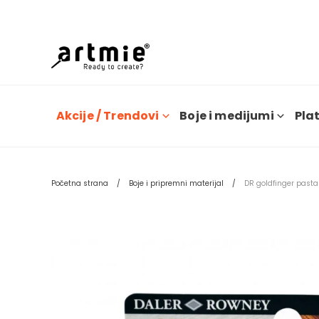
Dana
Akcije / Trendovi
Boje i medijumi
Plat
Početna strana
Boje i pripremni materijal
DR goldfinger pasta 