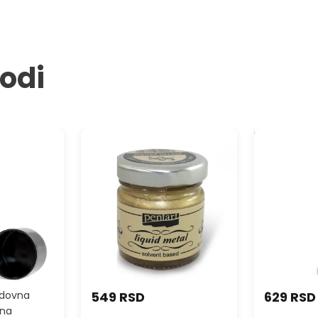
vodi
tive Sprai
Tečni metal PENTART - 30 ml
Kontura AMS
Paint 20 ml
dovna
549 RSD
629 RSD
ena