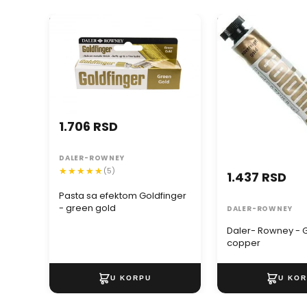
Pasta sa efektom Goldfinger -
Daler- Rowney - G
green gold
copper
1.706 RSD
DALER-ROWNEY
(5)
1.437 RSD
Pasta sa efektom Goldfinger
- green gold
DALER-ROWNEY
Daler- Rowney - G
copper