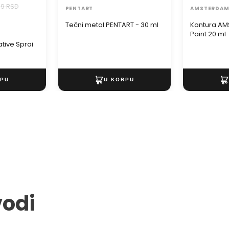
9 RSD
PENTART
AMSTERDA
Tečni metal PENTART - 30 ml
Kontura AM
Paint 20 ml
tive Sprai
vodi