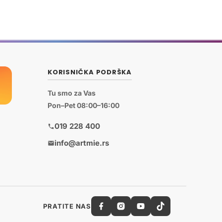
KORISNIČKA PODRŠKA
Tu smo za Vas
Pon–Pet 08:00–16:00
019 228 400
info@artmie.rs
PRATITE NAS