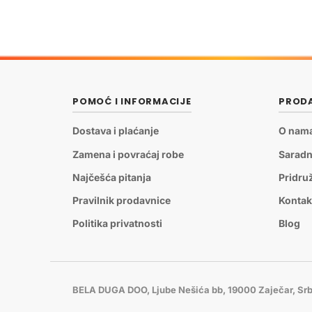
POMOĆ I INFORMACIJE
PRODA
Dostava i plaćanje
O nam
Zamena i povraćaj robe
Saradn
Najčešća pitanja
Pridru
Pravilnik prodavnice
Kontak
Politika privatnosti
Blog
BELA DUGA DOO, Ljube Nešića bb, 19000 Zaječar, Srb