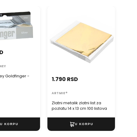
 Goldfinger -
Zlatni metalik zlatni list za
pozlatu 14 x 13 cm 100 listova
SD
NEY
ey Goldfinger -
1.790 RSD
ARTMIE®
Zlatni metalik zlatni list za
pozlatu 14 x 13 cm 100 listova