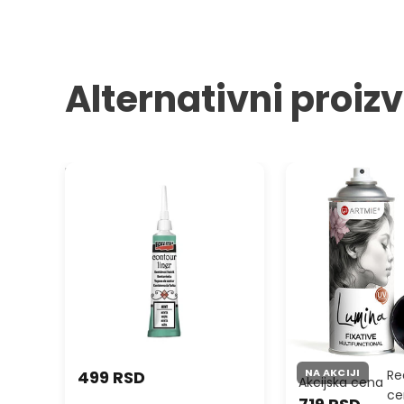
Alternativni proiz
Kontura PENTART - 20 ml
ARTMIE Lumina Fika
400 ml
NA AKCIJI
499 RSD
Re
Akcijska cena
c