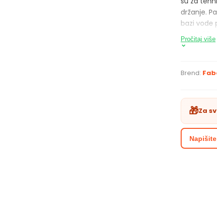
su za teh
držanje. P
bazi vode p
sadrži 20 b
Pročitaj više
Brend:
Fab
🎁
Za s
Napišite