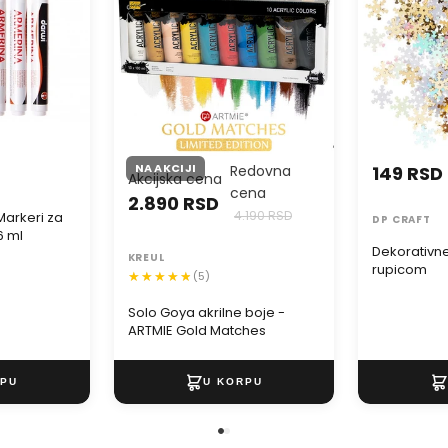
NA AKCIJI
Redovna
149 RSD
Akcijska cena
cena
2.890 RSD
4.190 RSD
arkeri za
DP CRAFT
6 ml
Dekorativne
KREUL
rupicom
(5)
Solo Goya akrilne boje -
ARTMIE Gold Matches