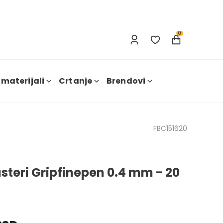
Prijavi se
Nova registracija
0
 materijali
Crtanje
Brendovi
FBC151620
steri Gripfinepen 0.4 mm - 20