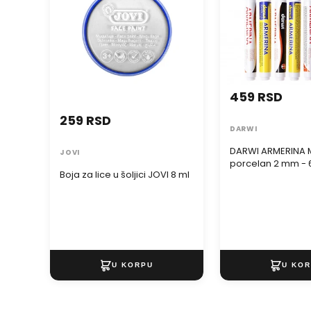
459 RSD
259 RSD
DARWI
DARWI ARMERINA M
JOVI
porcelan 2 mm - 
Boja za lice u šoljici JOVI 8 ml