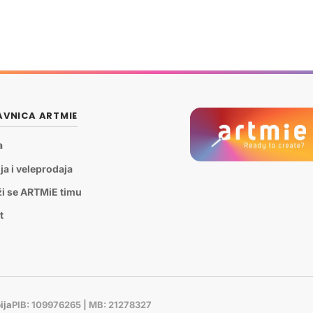
VNICA ARTMIE
a
ja i veleprodaja
ži se ARTMiE timu
t
ija
PIB: 109976265 | MB: 21278327