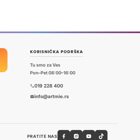
KORISNIČKA PODRŠKA
Tu smo za Vas
Pon–Pet 08:00–16:00
019 228 400
info@artmie.rs
PRATITE NAS