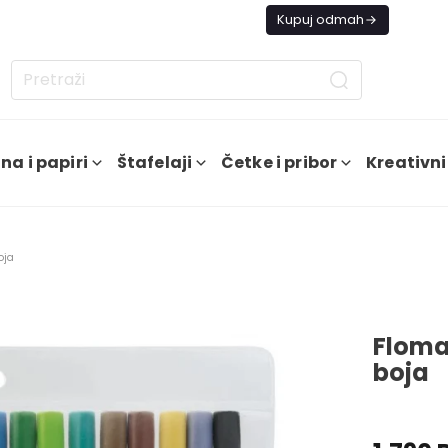
s besplatna dostava od 4000 RSD
Kupuj odmah
na i papiri
Štafelaji
Četke i pribor
Kreativni
oja
Floma
boja