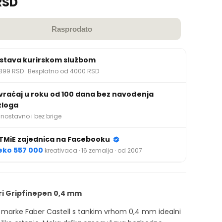
RSD
Rasprodato
stava kurirskom službom
399 RSD · Besplatno od 4000 RSD
vraćaj u roku od 100 dana bez navođenja
zloga
nostavno i bez brige
TMiE zajednica na Facebooku
eko 557 000
kreativaca · 16 zemalja · od 2007
i Gripfinepen 0,4 mm
 marke Faber Castell s tankim vrhom 0,4 mm idealni