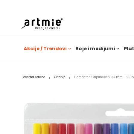
Dana
Akcije / Trendovi
Boje i medijumi
Plat
Početna strana
Crtanje
Flomasteri Gripfinepen 0.4 mm - 20 b