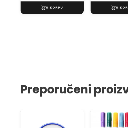
Preporučeni proiz
Boja za lice u šoljici JOVI 8 ml
DARWI ARMERINA Ma
porcelan 2 mm - 