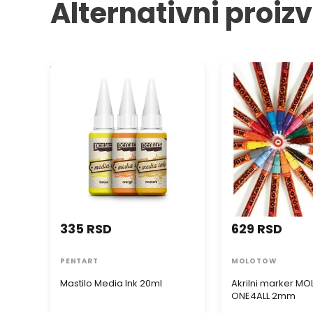
Alternativni proiz
Mastilo Media Ink 20ml
Akrilni marker M
ONE4ALL 2mm
335 RSD
629 RSD
PENTART
MOLOTOW
Mastilo Media Ink 20ml
Akrilni marker M
ONE4ALL 2mm