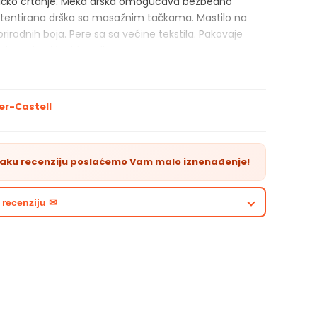
ničko crtanje. Meka drška omogućava bezbedno
atentirana drška sa masažnim tačkama. Mastilo na
rirodnih boja. Pere sa sa većine tekstila. Pakovaje
oja u plastičnoj futroli.
er-Castell
vaku recenziju poslaćemo Vam malo iznenađenje!
 recenziju ✉