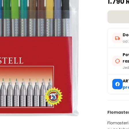
1.790 
Do
od 
Po
ra
Jed
AR
pr
Flomaster
Flomasteri