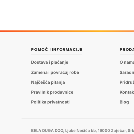
POMOĆ I INFORMACIJE
PRODA
Dostava i plaćanje
O nam
Zamena i povraćaj robe
Saradn
Najčešća pitanja
Pridru
Pravilnik prodavnice
Kontak
Politika privatnosti
Blog
BELA DUGA DOO, Ljube Nešića bb, 19000 Zaječar, Srb