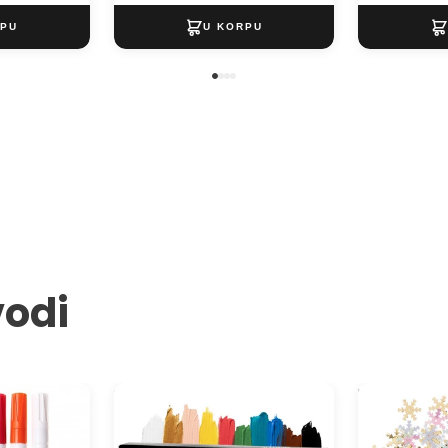
vodi
rkeri za
Solo Goya akrilne boje - ARTMIE
Dekorativne š
6 ml
Gold Matches
rupicom