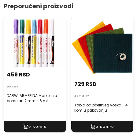
Preporučeni proizvodi
DARWI ARMERINA Markeri za
Tabla od pčelinjeg voska - 4
porcelan 2 mm - 6 ml
kom u pakovanju
459 RSD
729 RSD
DARWI
DARWI ARMERINA Markeri za
ARTMIE®
porcelan 2 mm - 6 ml
Tabla od pčelinjeg voska - 4
kom u pakovanju