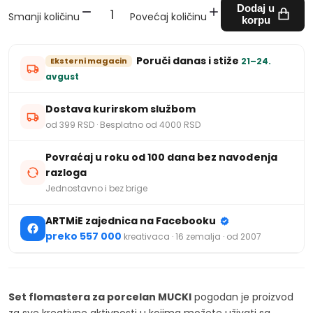
Dodaj u
Smanji količinu
Povećaj količinu
korpu
Poruči danas i stiže
Eksterni magacin
21–24.
avgust
Dostava kurirskom službom
od 399 RSD · Besplatno od 4000 RSD
Povraćaj u roku od 100 dana bez navođenja
razloga
Jednostavno i bez brige
ARTMiE zajednica na Facebooku
preko 557 000
kreativaca · 16 zemalja · od 2007
Set flomastera za porcelan MUCKI
pogodan je proizvod