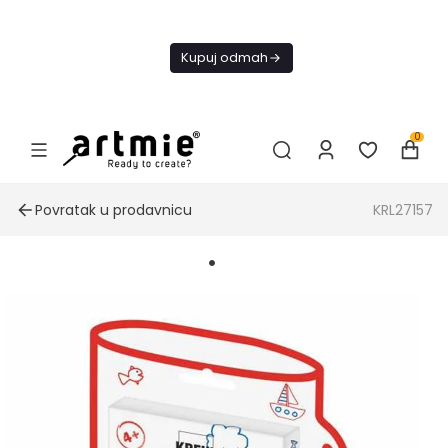
Danas
besplatna
Kupuj odmah
dostava od
4000 RSD
0
Povratak u prodavnicu
KRL27157