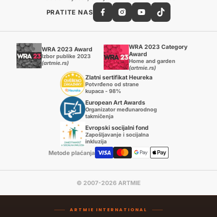
PRATITE NAS
WRA 2023 Category
WRA 2023 Award
Award
Izbor publike 2023
Home and garden
(artmie.rs)
(artmie.rs)
Zlatni sertifikat Heureka
Potvrđeno od strane
kupaca - 98%
European Art Awards
Organizator međunarodnog
takmičenja
Evropski socijalni fond
Zapošljavanje i socijalna
inkluzija
Metode plaćanja
© 2007-2026 ARTMIE
ARTMIE INTERNATIONAL