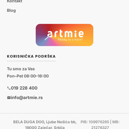
Kontakt
Blog
KORISNIČKA PODRŠKA
Tu smo za Vas
Pon–Pet 08:00–16:00
019 228 400
info@artmie.rs
BELA DUGA DOO, Ljube Nešića bb,
PIB: 109976265 | MB:
19000 Zaječar, Srbija
21278327