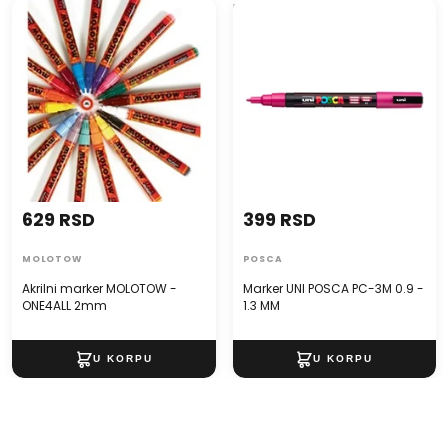
Akrilni marker MOLOTOW -
Marker UNI POSCA PC-3M 0.9
5 živih boja – žuta, crvena, plava, zelena, crna
ONE4ALL 2mm
- 1.3 MM
Vrh od 2-5 milimetra
Pogodni za porcelan, staklo i keramiku
Nakon fiksiranja su vodootporne, i dekorisani predmet
de može prati u mašini za sudove
629 RSD
399 RSD
MOLOTOW
POSCA
Akrilni marker MOLOTOW -
Marker UNI POSCA PC-3M 0.9 -
ONE4ALL 2mm
1.3 MM