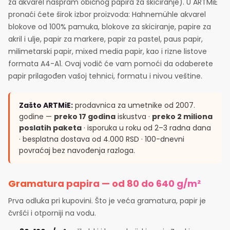
za akvarel naspram običnog papira za skiciranje). U ARTMiE
pronaći ćete širok izbor proizvoda: Hahnemühle akvarel
blokove od 100% pamuka, blokove za skiciranje, papire za
akril i ulje, papir za markere, papir za pastel, paus papir,
milimetarski papir, mixed media papir, kao i rizne listove
formata A4-A1. Ovaj vodič će vam pomoći da odaberete
papir prilagođen vašoj tehnici, formatu i nivou veštine.
Zašto ARTMiE:
prodavnica za umetnike od 2007.
godine —
preko 17 godina
iskustva ·
preko 2 miliona
poslatih paketa
· isporuka u roku od 2–3 radna dana
· besplatna dostava od 4.000 RSD · 100-dnevni
povraćaj bez navođenja razloga.
Gramatura papira — od 80 do 640 g/m²
Prva odluka pri kupovini. Što je veća gramatura, papir je
čvršći i otporniji na vodu.