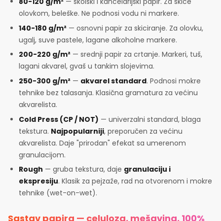
80-120 g/m²
— školski i kancelarijski papir. Za skice
olovkom, beleške. Ne podnosi vodu ni markere.
140-180 g/m²
— osnovni papir za skiciranje. Za olovku,
ugalj, suve pastele, lagane alkoholne markere.
200-220 g/m²
— srednji papir za crtanje. Markeri, tuš,
lagani akvarel, gvaš u tankim slojevima.
250-300 g/m²
—
akvarel standard
. Podnosi mokre
tehnike bez talasanja. Klasična gramatura za većinu
akvarelista.
Cold Press (CP / NOT)
— univerzalni standard, blaga
tekstura.
Najpopularniji
, preporučen za većinu
akvarelista. Daje "prirodan" efekat sa umerenom
granulacijom.
Rough
— gruba tekstura, daje
granulaciju i
ekspresiju
. Klasik za pejzaže, rad na otvorenom i mokre
tehnike (wet-on-wet).
Sastav papira — celuloza, mešavina, 100%