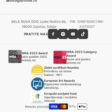
info@artmie.rs
BELA DUGA DOO, Ljube Nešića bb,
PIB: 109976265 | MB:
19000 Zaječar, Srbija
21278327
PRATITE NAS
WRA 2023 Category
WRA 2023 Award
Award
Izbor publike 2023
Home and garden
(artmie.rs)
(artmie.rs)
Zlatni sertifikat Heureka
Potvrđeno od strane
kupaca - 98%
European Art Awards
Organizator međunarodnog
takmičenja
Evropski socijalni fond
Zapošljavanje i socijalna
inkluzija
Metode plaćanja