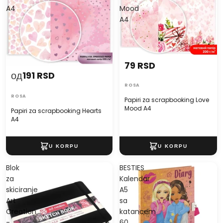
A4
Mood
A4
79 RSD
од
191 RSD
ROSA
ROSA
Papiri za scrapbooking Love
Mood A4
Papiri za scrapbooking Hearts
A4
Blok
BESTIES
za
Kalendar
skiciranje
A5
Art
sa
Creation
katancem
-
60