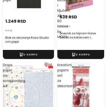
papir
katancem
i
ključem
A5
639 RSD
1.249 RSD
60
listova
NASSAU
ROSA
by
Dnevnik sa tajnom Horse
MOXY
Secret sa katancem i
Blok za skiciranje Rosa Studio
ključem A5 60 listova by
crni papir
MOXY
Drops
Kreativni
papiri
papirni
za
set
scrapbooking
za
A4
dekorisanje