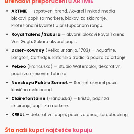
Brendovi preporučeni u ARTMiE
ARTMIE
— sopstveni brend. Akvarel i mixed media
blokovi, papir za markere, blokovi za skiciranje.
Profesionalni kvalitet u pristupačnom rangu.
Royal Talens / Sakura
— akvarel blokovi Royal Talens
Van Gogh, Sakura akvarel papir.
Daler-Rowney
(Velika Britanija, 1783) — Aquafine,
Langton, Cartridge. Britanska tradicija papira za crtanje.
Pebeo
(Francuska) — Studio Watercolor, dekorativni
papiri za mešovite tehnike.
Nevskaya Palitra Sonnet
— Sonnet akvarel papir,
klasičan ruski brend.
Clairefontaine
(Francuska) — Bristol, papir za
skiciranje, papir za markere.
KREUL
— dekorativni papiri, papiri za decu, scrapbooking.
Šta naši kupci najčešće kupuju