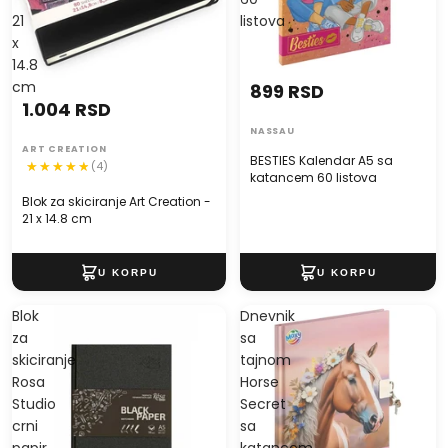
21
listova
x
14.8
cm
899 RSD
1.004 RSD
NASSAU
ART CREATION
BESTIES Kalendar A5 sa
(4)
katancem 60 listova
Blok za skiciranje Art Creation -
21 x 14.8 cm
Blok
Dnevnik
za
sa
skiciranje
tajnom
Rosa
Horse
Studio
Secret
crni
sa