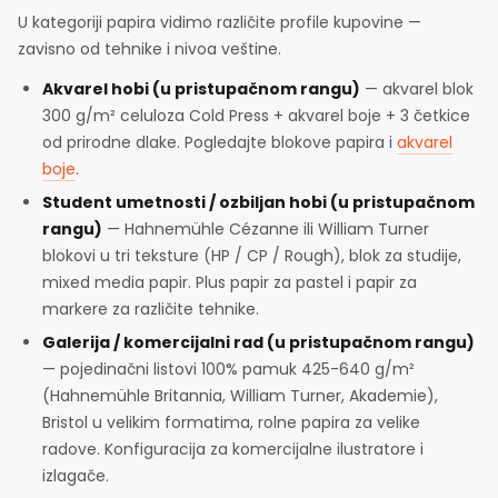
U kategoriji papira vidimo različite profile kupovine —
zavisno od tehnike i nivoa veštine.
Akvarel hobi (u pristupačnom rangu)
— akvarel blok
300 g/m² celuloza Cold Press + akvarel boje + 3 četkice
od prirodne dlake. Pogledajte blokove papira i
akvarel
boje
.
Student umetnosti / ozbiljan hobi (u pristupačnom
rangu)
— Hahnemühle Cézanne ili William Turner
blokovi u tri teksture (HP / CP / Rough), blok za studije,
mixed media papir. Plus papir za pastel i papir za
markere za različite tehnike.
Galerija / komercijalni rad (u pristupačnom rangu)
— pojedinačni listovi 100% pamuk 425-640 g/m²
(Hahnemühle Britannia, William Turner, Akademie),
Bristol u velikim formatima, rolne papira za velike
radove. Konfiguracija za komercijalne ilustratore i
izlagače.