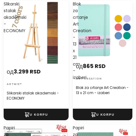
Slikarski
Blok
stalak
za
akademski
crtanje
-
Art
ECONOMY
Creation
-
13
x
21
cm
од
865 RSD
од
3.299 RSD
-
izaberi
ART CREATION
ARTMIE®
Blok za crtanje Art Creation -
13 x 21 cm - izaberi
Slikarski stalak akademski -
ECONOMY
Papiri
Papiri
za
za