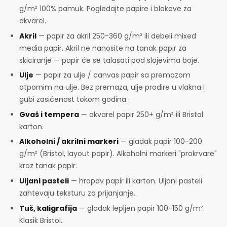
g/m² 100% pamuk. Pogledajte papire i blokove za
akvarel.
Akril
— papir za akril 250-360 g/m² ili debeli mixed
media papir. Akril ne nanosite na tanak papir za
skiciranje — papir će se talasati pod slojevima boje.
Ulje
— papir za ulje / canvas papir sa premazom
otpornim na ulje. Bez premaza, ulje prodire u vlakna i
gubi zasićenost tokom godina.
Gvaš i tempera
— akvarel papir 250+ g/m² ili Bristol
karton.
Alkoholni / akrilni markeri
— gladak papir 100-200
g/m² (Bristol, layout papir). Alkoholni markeri "prokrvare"
kroz tanak papir.
Uljani pasteli
— hrapav papir ili karton. Uljani pasteli
zahtevaju teksturu za prijanjanje.
Tuš, kaligrafija
— gladak lepljen papir 100-150 g/m².
Klasik Bristol.