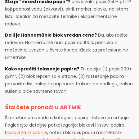
Šta je "mixed media papir"?
Univerzalni papir 250+ g/m²
koji podnosi vodu (akvarel), akril, marker, olovku na istom
listu. Idealan za mešovite tehnike i eksperimentalne
radove.
Da li je Hahnemühle blok vredan cene?
Da, ako radite
redovno. Hahnemühle nudi papir od 100% pamuka ili
mešavine, uvezan u čvrste korice. Klasik za profesionalne
umetnike.
Kako sprečiti talasanje papira?
Tri opcije: (1) papir 300+
g/m², (2) blok lepljen sa 4 strane, (3) rastezanje papira —
pokvasite list, zalepite papirnom trakom na podlogu, nakon
sušenja biće savršeno ravan.
Šta ćete pronaći u ARTMiE
Širok izbor proizvoda u kategoriji papira i listova za crtanje.
Pogledajte detaljne potkategorije: blokovi i listovi papira,
blokovi za skiciranje
, notes i blokovi, paus i milimetarski