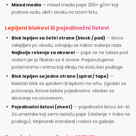
Mixed media
— mixed media papir 250+ g/m² koji
podnosi vodu, akril i olovku na istom listu.
Lepljeni blokovi ili pojedinačni listovi
Blok lepljen sa četiri strane (block / pad)
— listovi
zalepljeni po obodu, odvajaju se nakon sušenja rada.
Najbolje rešenje za akvarel
— papir se ne talasa pod
vodom jer je fiksiran sa 4 strane. Preporučujemo
početnicima i onima koji slikaju na stolu bez podloge.
Blok lepljen sa jedne strane (spiral / tape)
—
klasičan blok sa spiralom ili lepkom na vrhu. Zgodan za
putovanja, listove kidate pojedinačno. Idealan za
skiciranje na otvorenom.
Pojedinačni listovi (sheet)
— pojedinačni listovi A4-A1.
Za umetnike koji sami rastežu papir (vlaženje + traka na
podlogu). Majstorski standardi i radovi za galerije.