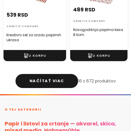
489 RSD
539 RSD
CREATIV COMPANY
CREATIV COMPANY
Novogodišnja papirna kesa
8 kom.
Kreativni set za izradu papirnih
ukrasa
NAČÍTAŤ VIAC
16 z 672 produktov
O TEJ KATEGORII
Papir i listovi za crtanje — akvarel, skica,
mixed media, Hahnemühle