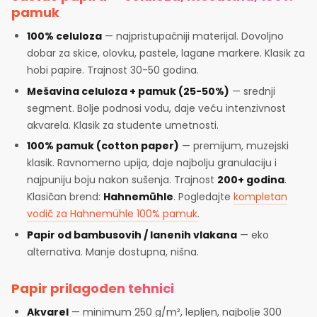
pamuk
100% celuloza
— najpristupačniji materijal. Dovoljno
dobar za skice, olovku, pastele, lagane markere. Klasik za
hobi papire. Trajnost 30-50 godina.
Mešavina celuloza + pamuk (25-50%)
— srednji
segment. Bolje podnosi vodu, daje veću intenzivnost
akvarela. Klasik za studente umetnosti.
100% pamuk (cotton paper)
— premijum, muzejski
klasik. Ravnomerno upija, daje najbolju granulaciju i
najpuniju boju nakon sušenja. Trajnost
200+ godina
.
Klasičan brend:
Hahnemühle
. Pogledajte
kompletan
vodič za Hahnemühle 100% pamuk
.
Papir od bambusovih / lanenih vlakana
— eko
alternativa. Manje dostupna, nišna.
Papir prilagođen tehnici
Akvarel
— minimum 250 g/m², lepljen, najbolje 300