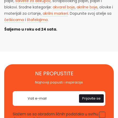
papir,
salvete za dekupaž
, scrapbooking papiri, papiri i
blokovi. Srodne kategorije:
akvarel boje
,
akrilne boje
, olovke i
materijali za crtanje,
akrilni markeri
. Dopunite svoj atelje sa
četkicama
i
štafelajima
.
Šaljemo u roku od 24 sata.
NE PROPUSTITE
Najnoviji popusti i inspiracije
E-
Prijavite se
pošta
Slažem se sa obradom ličnih podataka u svrhu