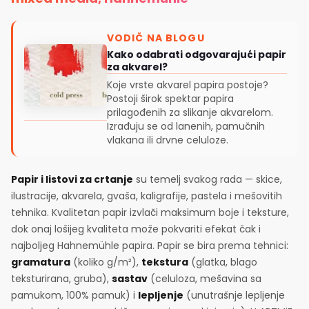
VODIČ NA BLOGU
Kako odabrati odgovarajući papir
za akvarel?
Koje vrste akvarel papira postoje?
Postoji širok spektar papira
prilagođenih za slikanje akvarelom.
Izrađuju se od lanenih, pamučnih
vlakana ili drvne celuloze.
Papir i listovi za crtanje
su temelj svakog rada — skice,
ilustracije, akvarela, gvaša, kaligrafije, pastela i mešovitih
tehnika. Kvalitetan papir izvlači maksimum boje i teksture,
dok onaj lošijeg kvaliteta može pokvariti efekat čak i
najboljeg Hahnemühle papira. Papir se bira prema tehnici:
gramatura
(koliko g/m²),
tekstura
(glatka, blago
teksturirana, gruba),
sastav
(celuloza, mešavina sa
pamukom, 100% pamuk) i
lepljenje
(unutrašnje lepljenje