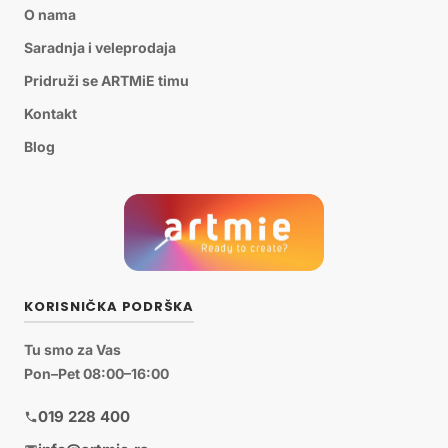
O nama
Saradnja i veleprodaja
Pridruži se ARTMiE timu
Kontakt
Blog
KORISNIČKA PODRŠKA
Tu smo za Vas
Pon–Pet 08:00–16:00
019 228 400