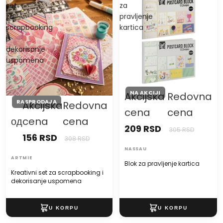
set
za
za
pravljenje
scrapbooking
kartica
i
dekorisanje
uspomena
NA AKCIJI
Akcijska
Redovna
RASPRODAJA
Akcijska
Redovna
cena
cena
од
cena
cena
209 RSD
305 RSD
156 RSD
308 RSD
NASSAU
ARTMIE
Blok za pravljenje kartica
Kreativni set za scrapbooking i
dekorisanje uspomena