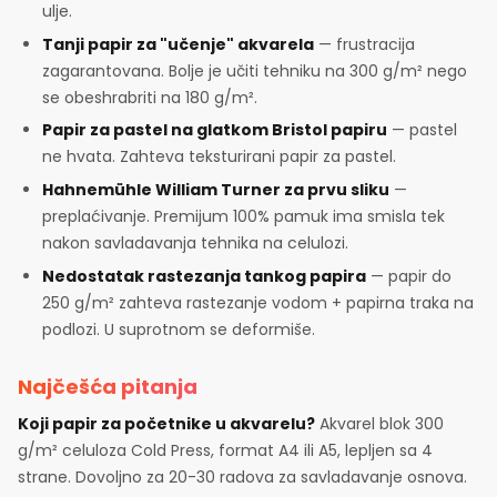
ulje.
Tanji papir za "učenje" akvarela
— frustracija
zagarantovana. Bolje je učiti tehniku na 300 g/m² nego
se obeshrabriti na 180 g/m².
Papir za pastel na glatkom Bristol papiru
— pastel
ne hvata. Zahteva teksturirani papir za pastel.
Hahnemühle William Turner za prvu sliku
—
preplaćivanje. Premijum 100% pamuk ima smisla tek
nakon savladavanja tehnika na celulozi.
Nedostatak rastezanja tankog papira
— papir do
250 g/m² zahteva rastezanje vodom + papirna traka na
podlozi. U suprotnom se deformiše.
Najčešća pitanja
Koji papir za početnike u akvarelu?
Akvarel blok 300
g/m² celuloza Cold Press, format A4 ili A5, lepljen sa 4
strane. Dovoljno za 20-30 radova za savladavanje osnova.