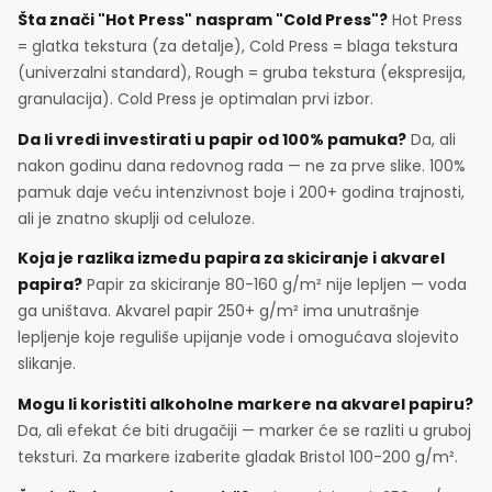
Šta znači "Hot Press" naspram "Cold Press"?
Hot Press
= glatka tekstura (za detalje), Cold Press = blaga tekstura
(univerzalni standard), Rough = gruba tekstura (ekspresija,
granulacija). Cold Press je optimalan prvi izbor.
Da li vredi investirati u papir od 100% pamuka?
Da, ali
nakon godinu dana redovnog rada — ne za prve slike. 100%
pamuk daje veću intenzivnost boje i 200+ godina trajnosti,
ali je znatno skuplji od celuloze.
Koja je razlika između papira za skiciranje i akvarel
papira?
Papir za skiciranje 80-160 g/m² nije lepljen — voda
ga uništava. Akvarel papir 250+ g/m² ima unutrašnje
lepljenje koje reguliše upijanje vode i omogućava slojevito
slikanje.
Mogu li koristiti alkoholne markere na akvarel papiru?
Da, ali efekat će biti drugačiji — marker će se razliti u gruboj
teksturi. Za markere izaberite gladak Bristol 100-200 g/m².