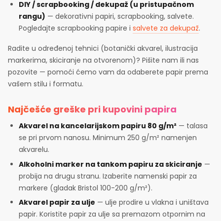
DIY / scrapbooking / dekupaž (u pristupačnom
rangu)
— dekorativni papiri, scrapbooking, salvete.
Pogledajte scrapbooking papire i
salvete za dekupaž
.
Radite u određenoj tehnici (botanički akvarel, ilustracija
markerima, skiciranje na otvorenom)? Pišite nam ili nas
pozovite — pomoći ćemo vam da odaberete papir prema
vašem stilu i formatu.
Najčešće greške pri kupovini papira
Akvarel na kancelarijskom papiru 80 g/m²
— talasa
se pri prvom nanosu. Minimum 250 g/m² namenjen
akvarelu.
Alkoholni marker na tankom papiru za skiciranje
—
probija na drugu stranu. Izaberite namenski papir za
markere (gladak Bristol 100-200 g/m²).
Akvarel papir za ulje
— ulje prodire u vlakna i uništava
papir. Koristite papir za ulje sa premazom otpornim na