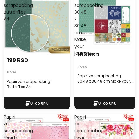
scrapbooking
scrapbooking
Butterflies
30.48
A4
x
30.48
cm
Make
your
journey
103 RSD
199 RSD
ROSA
ROSA
Papiri za scrapbooking
30.48 x 30.48 cm Make your
Papiri za scrapbooking
journey
Butterflies A4
Papiri
Papiri
za
za
scrapbooking
scrapbooking
Hearts
Love