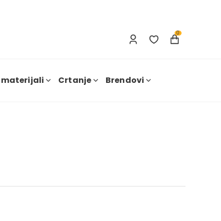
Prijavi se
Nova registracija
0
 materijali
Crtanje
Brendovi