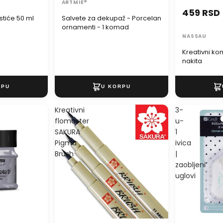
ARTMIE®
459 RSD
stiće 50 ml
Salvete za dekupaž - Porcelan
ornamenti - 1 komad
NASSAU
Kreativni ko
nakita
Kreativni
3-
flomaster
u-
SAKURA
1
Pigma
ivica
Brush
|
zaobljeni
uglovi