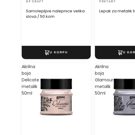
DP CRAFT
PENTART
Samolepljive nalepnice velika
Lepak za metalik li
slova / 50 kom
Akrilna
Akrilna
boja
boja
Delicate
Glamour
metalik
metalik
50ml
50ml