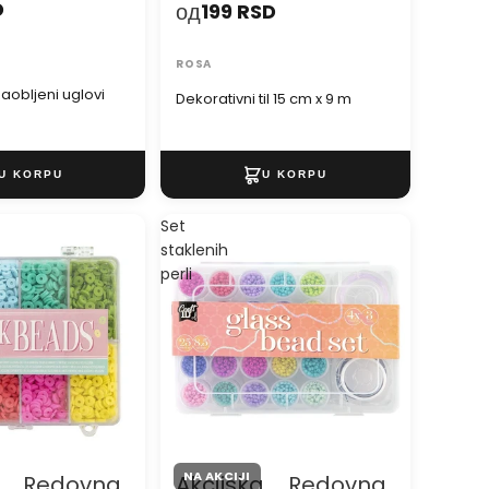
D
од
199 RSD
ROSA
 zaobljeni uglovi
Dekorativni til 15 cm x 9 m
Set
staklenih
perli
NA AKCIJI
Redovna
Akcijska
Redovna