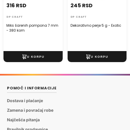
316 RSD
245 RSD
DP CRAFT
DP CRAFT
Miks šarenih pompona 7 mm
Dekorativno perje 5 g - Exotic
- 380 kom
POMOĆ I INFORMACIJE
Dostava i plaćanje
Zamena i povraćaj robe
Najčešća pitanja
Pravilnik prodavnice