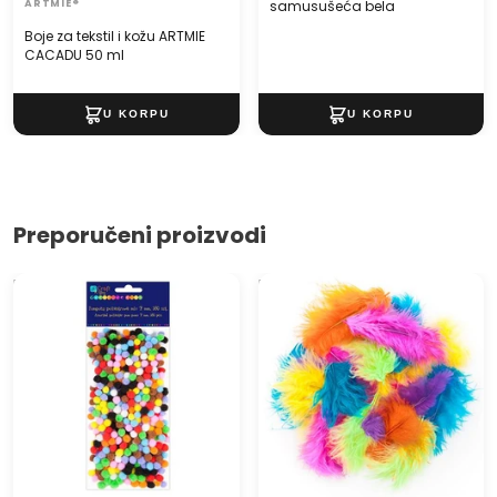
ARTMIE®
samusušeća bela
Boje za tekstil i kožu ARTMIE
CACADU 50 ml
Preporučeni proizvodi
Miks šarenih pompona 7
Dekorativno perje 5 g -
mm - 380 kom
Exotic