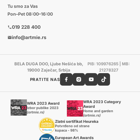
Tu smo za Vas
Pon–Pet 08:00–16:00
019 228 400
info@artmie.rs
BELA DUGA DOO, Ljube Nešića bb,
PIB: 109976265 | MB:
19000 Zaječar, Srbija
21278327
PRATITE NAS
WRA 2023 Category
WRA 2023 Award
Award
Izbor publike 2023
Home and garden
(artmie.rs)
(artmie.rs)
Zlatni sertifikat Heureka
Potvrđeno od strane
kupaca - 98%
European Art Awards