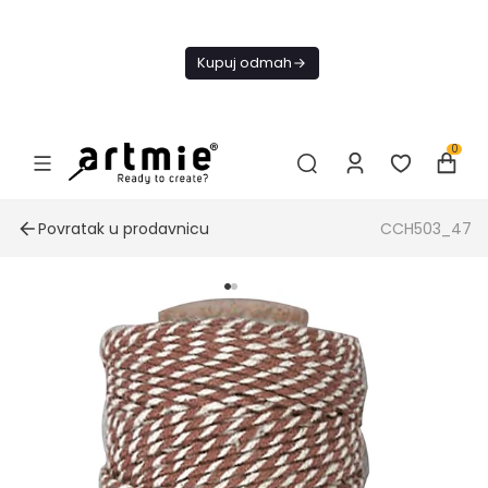
Danas
besplatna
Kupuj odmah
dostava od
4000 RSD
0
Povratak u prodavnicu
CCH503_47