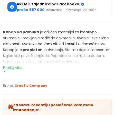
ARTMiE zajednica na Facebooku
preko 557 000
kreativaca · 16 zemalja · od 2007
Kanap od pamuka
je odličan materijal za kreativno
stvaranje i pravljenje različitih dekoracija, šivenje i sve slične
aktivnosti. Svakako će Vam biti od koristi i u domaćinstvu.
Kanap je
isprepletan
, u dve boje, što mu daje interesantan
izgled koji privlači poglede. Pogodan je i za rad sa decom,
koja će pomoću njega razvijati kreativnost.
Pročitaj više
KARAKTERISTIKE PROIZVODA
isprepletan pamučni kanap dužine 50 m
debljina - 1,1 mm
Brend:
Creativ Company
dvobojni kanap
Za svaku recenziju poslaćemo Vam malo
🎁
iznenađenje!