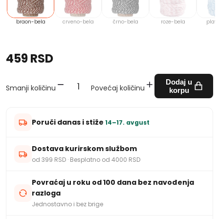
braon-bela
crveno-bela
črno-bela
roze-bela
plav
459 RSD
Dodaj u
Smanji količinu
Povećaj količinu
korpu
Poruči danas i stiže
14–17. avgust
Dostava kurirskom službom
od 399 RSD · Besplatno od 4000 RSD
Povraćaj u roku od 100 dana bez navođenja
razloga
Jednostavno i bez brige