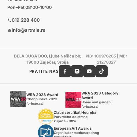
Pon–Pet 08:00–16:00
019 228 400
info@artmie.rs
BELA DUGA DOO, Ljube Nešića bb,
PIB: 109976265 | MB:
19000 Zaječar, Srbija
21278327
PRATITE NAS
WRA 2023 Category
WRA 2023 Award
Award
Izbor publike 2023
Home and garden
(artmie.rs)
(artmie.rs)
Zlatni sertifikat Heureka
Potvrđeno od strane
kupaca - 98%
European Art Awards
Organizator međunarodnog
takmičenja