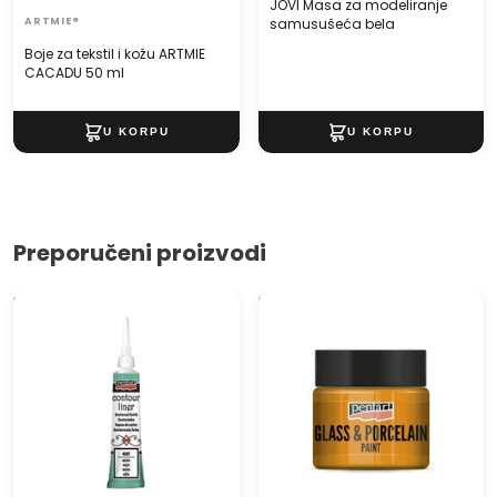
JOVI Masa za modeliranje
ARTMIE®
samusušeća bela
Boje za tekstil i kožu ARTMIE
CACADU 50 ml
Preporučeni proizvodi
Kontura PENTART - 20 ml
Boja za staklo i porcelan
PENTART - 30 ml