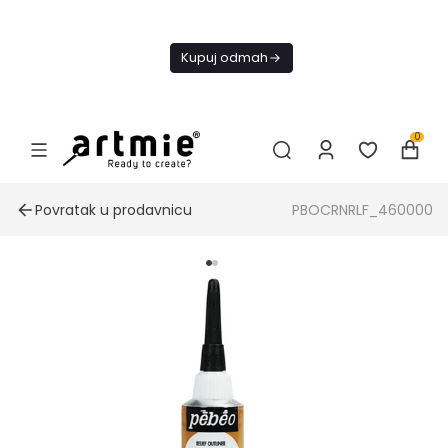
Danas
besplatna
Kupuj odmah
dostava od
4000 RSD
0
Povratak u prodavnicu
PBOCRNRLF_460000