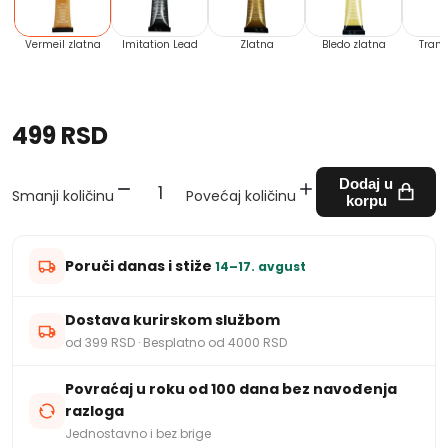
Vermeil zlatna
Imitation Lead
Zlatna
Bledo zlatna
Trans
499 RSD
Dodaj u
Smanji količinu
Povećaj količinu
korpu
Poruči danas i stiže
14–17. avgust
Dostava kurirskom službom
od 399 RSD · Besplatno od 4000 RSD
Povraćaj u roku od 100 dana bez navođenja
razloga
Jednostavno i bez brige