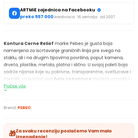
ARTMiE zajednica na Facebooku
preko 557 000
kreativaca · 16 zemalja · od 2007
Kontura Cerne Relief
marke Pebeo je gusta boja
namenjena za iscrtavanje graničnih linija pre svega na
staklu, ali i na drugim tipovima površina, poput kamena,
drveta, plastike, metala, platna i slično. U svojoj paleti boja
sadrže nijanse koje su pokrivne, transparentne, svetlucave i
metalik. Uz pomoć ove
boje za konture
možete razvojiti i
ograničiti polja koja ćete popunjavati kasnije klasičnim
Pročitaj više
bojama za staklo, tako se one neće razlivati i stapati
međusobno. Može se nanositi direktno iz tube.
Brend:
PEBEO
KARAKTERISTIKE PROIZVODA
kontura Pebeo Cerne Relief za iscrtavanje kontura
Za svaku recenziju poslaćemo Vam malo
🎁
iznenađenje!
gusta boja za staklo