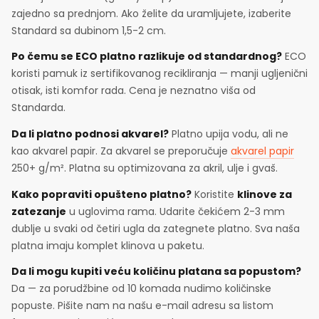
zajedno sa prednjom. Ako želite da uramljujete, izaberite
Standard sa dubinom 1,5-2 cm.
Po čemu se ECO platno razlikuje od standardnog?
ECO
koristi pamuk iz sertifikovanog recikliranja — manji ugljenični
otisak, isti komfor rada. Cena je neznatno viša od
Standarda.
Da li platno podnosi akvarel?
Platno upija vodu, ali ne
kao akvarel papir. Za akvarel se preporučuje
akvarel papir
250+ g/m². Platna su optimizovana za akril, ulje i gvaš.
Kako popraviti opušteno platno?
Koristite
klinove za
zatezanje
u uglovima rama. Udarite čekićem 2-3 mm
dublje u svaki od četiri ugla da zategnete platno. Sva naša
platna imaju komplet klinova u paketu.
Da li mogu kupiti veću količinu platana sa popustom?
Da — za porudžbine od 10 komada nudimo količinske
popuste. Pišite nam na našu e-mail adresu sa listom