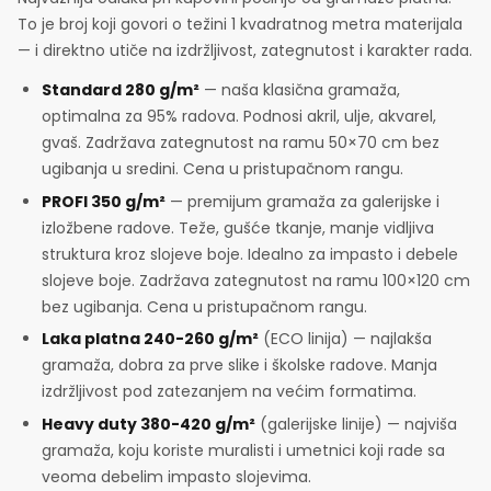
To je broj koji govori o težini 1 kvadratnog metra materijala
— i direktno utiče na izdržljivost, zategnutost i karakter rada.
Standard 280 g/m²
— naša klasična gramaža,
optimalna za 95% radova. Podnosi akril, ulje, akvarel,
gvaš. Zadržava zategnutost na ramu 50×70 cm bez
ugibanja u sredini. Cena u pristupačnom rangu.
PROFI 350 g/m²
— premijum gramaža za galerijske i
izložbene radove. Teže, gušće tkanje, manje vidljiva
struktura kroz slojeve boje. Idealno za impasto i debele
slojeve boje. Zadržava zategnutost na ramu 100×120 cm
bez ugibanja. Cena u pristupačnom rangu.
Laka platna 240-260 g/m²
(ECO linija) — najlakša
gramaža, dobra za prve slike i školske radove. Manja
izdržljivost pod zatezanjem na većim formatima.
Heavy duty 380-420 g/m²
(galerijske linije) — najviša
gramaža, koju koriste muralisti i umetnici koji rade sa
veoma debelim impasto slojevima.