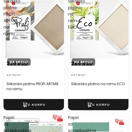
Slikarsko
Slikarsko
platno
platno
PROFI
na
ARTMIE
ramu
na
ECO
ramu
NA AKCIJI
NA AKCIJI
339 RSD
289 RSD
ARTMIE®
ARTMIE®
Slikarsko platno PROFI ARTMIE
Slikarsko platno na ramu ECO
na ramu
Papiri
Papiri
za
za
scrapbooking
scrapbooking