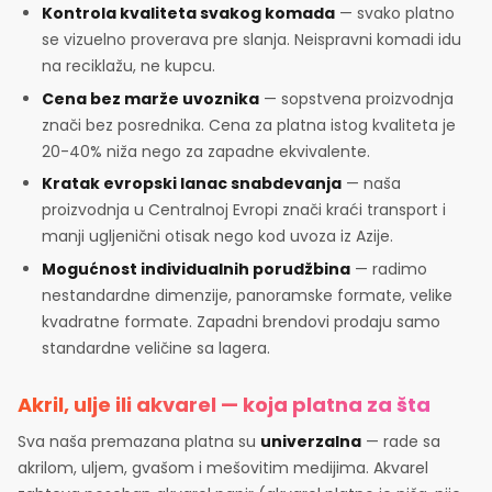
Kontrola kvaliteta svakog komada
— svako platno
se vizuelno proverava pre slanja. Neispravni komadi idu
na reciklažu, ne kupcu.
Cena bez marže uvoznika
— sopstvena proizvodnja
znači bez posrednika. Cena za platna istog kvaliteta je
20-40% niža nego za zapadne ekvivalente.
Kratak evropski lanac snabdevanja
— naša
proizvodnja u Centralnoj Evropi znači kraći transport i
manji ugljenični otisak nego kod uvoza iz Azije.
Mogućnost individualnih porudžbina
— radimo
nestandardne dimenzije, panoramske formate, velike
kvadratne formate. Zapadni brendovi prodaju samo
standardne veličine sa lagera.
Akril, ulje ili akvarel — koja platna za šta
Sva naša premazana platna su
univerzalna
— rade sa
akrilom, uljem, gvašom i mešovitim medijima. Akvarel