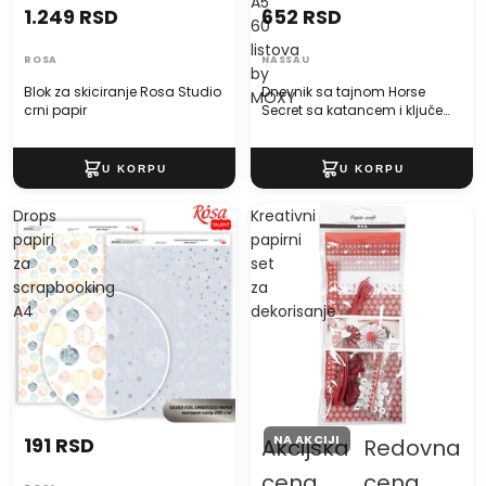
A5
1.249 RSD
652 RSD
60
listova
ROSA
NASSAU
by
Blok za skiciranje Rosa Studio
Dnevnik sa tajnom Horse
MOXY
crni papir
Secret sa katancem i ključem
A5 60 listova by MOXY
Drops
Kreativni
papiri
papirni
za
set
scrapbooking
za
A4
dekorisanje
NA AKCIJI
191 RSD
Akcijska
Redovna
cena
cena