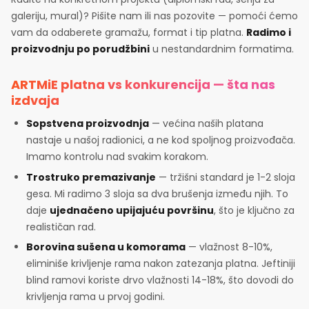
galeriju, mural)? Pišite nam ili nas pozovite — pomoći ćemo
vam da odaberete gramažu, format i tip platna.
Radimo i
proizvodnju po porudžbini
u nestandardnim formatima.
ARTMiE platna vs konkurencija — šta nas
izdvaja
Sopstvena proizvodnja
— većina naših platana
nastaje u našoj radionici, a ne kod spoljnog proizvođača.
Imamo kontrolu nad svakim korakom.
Trostruko premazivanje
— tržišni standard je 1-2 sloja
gesa. Mi radimo 3 sloja sa dva brušenja između njih. To
daje
ujednačeno upijajuću površinu
, što je ključno za
realističan rad.
Borovina sušena u komorama
— vlažnost 8-10%,
eliminiše krivljenje rama nakon zatezanja platna. Jeftiniji
blind ramovi koriste drvo vlažnosti 14-18%, što dovodi do
krivljenja rama u prvoj godini.