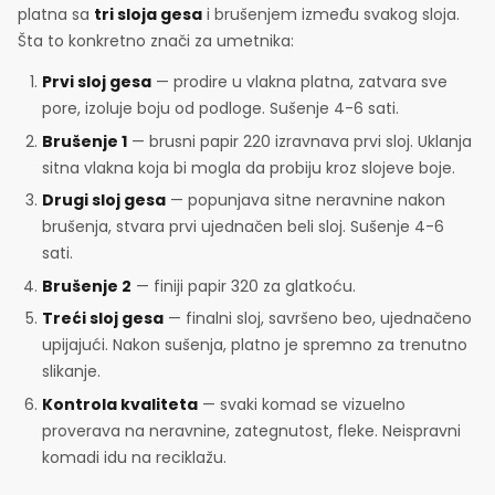
platna sa
tri sloja gesa
i brušenjem između svakog sloja.
Šta to konkretno znači za umetnika:
Prvi sloj gesa
— prodire u vlakna platna, zatvara sve
pore, izoluje boju od podloge. Sušenje 4-6 sati.
Brušenje 1
— brusni papir 220 izravnava prvi sloj. Uklanja
sitna vlakna koja bi mogla da probiju kroz slojeve boje.
Drugi sloj gesa
— popunjava sitne neravnine nakon
brušenja, stvara prvi ujednačen beli sloj. Sušenje 4-6
sati.
Brušenje 2
— finiji papir 320 za glatkoću.
Treći sloj gesa
— finalni sloj, savršeno beo, ujednačeno
upijajući. Nakon sušenja, platno je spremno za trenutno
slikanje.
Kontrola kvaliteta
— svaki komad se vizuelno
proverava na neravnine, zategnutost, fleke. Neispravni
komadi idu na reciklažu.