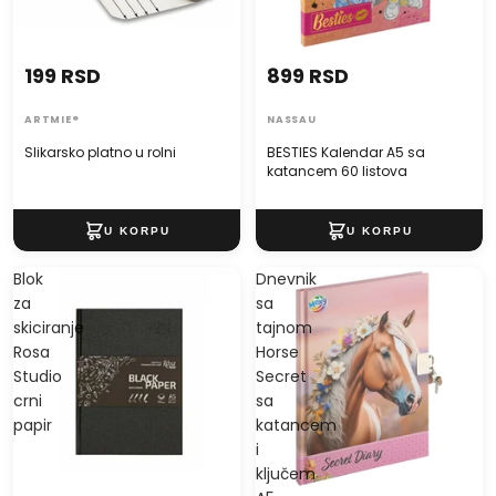
199 RSD
899 RSD
ARTMIE®
NASSAU
Slikarsko platno u rolni
BESTIES Kalendar A5 sa
katancem 60 listova
Blok
Dnevnik
za
sa
skiciranje
tajnom
Rosa
Horse
Studio
Secret
crni
sa
papir
katancem
i
ključem