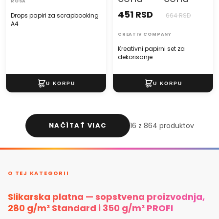
ROSA
451 RSD
Drops papiri za scrapbooking
664 RSD
A4
CREATIV COMPANY
Kreativni papirni set za
dekorisanje
NAČÍTAŤ VIAC
16 z 864 produktov
O TEJ KATEGORII
Slikarska platna — sopstvena proizvodnja,
280 g/m² Standard i 350 g/m² PROFI