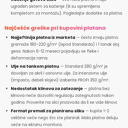
ugrađen sistem za kačenje (ili su opremljena
kompletom za montažu). Pogledajte dodatke za platna.
Najčešće greške pri kupovini platana
Najjeftinija platna iz marketa
— često imaju platno
gramaže 180-220 g/m² (ispod Standarda) i 1 tanak sloj
gesa. Nakon 6-12 meseci pojavljuju se fleke i
deformacija rama.
Ulje na tankom platnu
— Standard 280 g/m² je
dovoljan za akril i osnovno ulje. Za intenzivno ulje
(impasto, debeli slojevi) izaberite PROFI 350 g/m².
Nedostatak klinova za zatezanje
— platna bez
klinova neće dozvoliti regulaciju zategnutosti nakon
godina. Proverite na slici proizvoda da li se vide klinovi.
Format premali za planiranu sliku
— kupite 1-2
veličine veće nego što ste planirali. Mala platna deluju
veće na ekranu monitora.