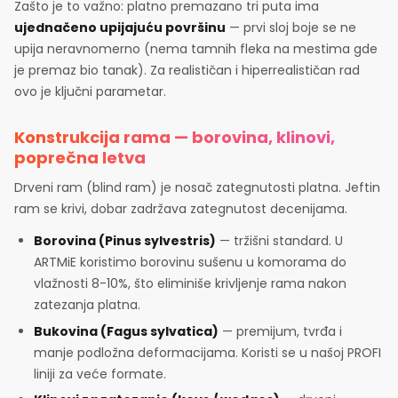
Zašto je to važno: platno premazano tri puta ima
ujednačeno upijajuću površinu
— prvi sloj boje se ne
upija neravnomerno (nema tamnih fleka na mestima gde
je premaz bio tanak). Za realističan i hiperrealističan rad
ovo je ključni parametar.
Konstrukcija rama — borovina, klinovi,
poprečna letva
Drveni ram (blind ram) je nosač zategnutosti platna. Jeftin
ram se krivi, dobar zadržava zategnutost decenijama.
Borovina (Pinus sylvestris)
— tržišni standard. U
ARTMiE koristimo borovinu sušenu u komorama do
vlažnosti 8-10%, što eliminiše krivljenje rama nakon
zatezanja platna.
Bukovina (Fagus sylvatica)
— premijum, tvrđa i
manje podložna deformacijama. Koristi se u našoj PROFI
liniji za veće formate.