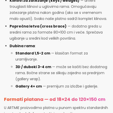
Klinovi za zatezanje (keys / wedges)
— drveni
trouglasti klinovi u uglovima rama. Omogućavaju
zatezanje platna nakon godina (ako se s vremenom
malo opusti). Svako naše platno sadrži komplet klinova.
Poprečna letva (cross brace)
— dodatna greda u
sredini rama za formate 80×100 cm i veće. Sprečava
ugibanje u sredini kod velikih površina.
Dubina rama
:
Standard 1,5-2 cm
— klasičan format za
uramljivanje.
3D / duboki 3-4 cm
— može se kačiti bez dodatnog
rama. Bočne strane se slikaju zajedno sa prednjom
(gallery wrap).
Gallery 4+ cm
— premijum za izložbe i galerije.
Formati platana — od 18×24 do 120×150 cm
U ARTMiE proizvodimo platna u punom spektru standardnih