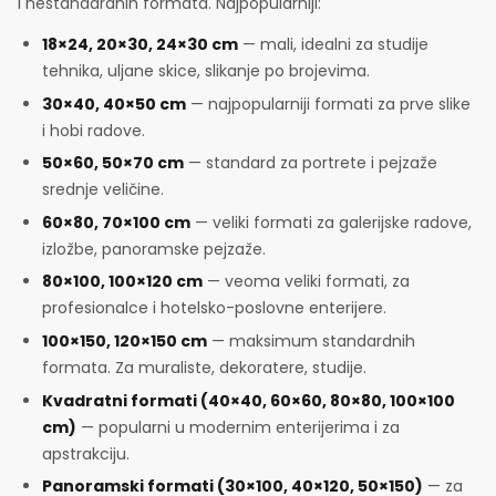
i nestandardnih formata. Najpopularniji:
18×24, 20×30, 24×30 cm
— mali, idealni za studije
tehnika, uljane skice, slikanje po brojevima.
30×40, 40×50 cm
— najpopularniji formati za prve slike
i hobi radove.
50×60, 50×70 cm
— standard za portrete i pejzaže
srednje veličine.
60×80, 70×100 cm
— veliki formati za galerijske radove,
izložbe, panoramske pejzaže.
80×100, 100×120 cm
— veoma veliki formati, za
profesionalce i hotelsko-poslovne enterijere.
100×150, 120×150 cm
— maksimum standardnih
formata. Za muraliste, dekoratere, studije.
Kvadratni formati (40×40, 60×60, 80×80, 100×100
cm)
— popularni u modernim enterijerima i za
apstrakciju.
Panoramski formati (30×100, 40×120, 50×150)
— za