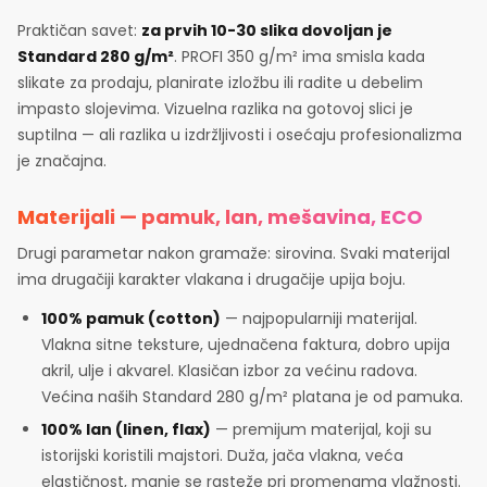
Praktičan savet:
za prvih 10-30 slika dovoljan je
Standard 280 g/m²
. PROFI 350 g/m² ima smisla kada
slikate za prodaju, planirate izložbu ili radite u debelim
impasto slojevima. Vizuelna razlika na gotovoj slici je
suptilna — ali razlika u izdržljivosti i osećaju profesionalizma
je značajna.
Materijali — pamuk, lan, mešavina, ECO
Drugi parametar nakon gramaže: sirovina. Svaki materijal
ima drugačiji karakter vlakana i drugačije upija boju.
100% pamuk (cotton)
— najpopularniji materijal.
Vlakna sitne teksture, ujednačena faktura, dobro upija
akril, ulje i akvarel. Klasičan izbor za većinu radova.
Većina naših Standard 280 g/m² platana je od pamuka.
100% lan (linen, flax)
— premijum materijal, koji su
istorijski koristili majstori. Duža, jača vlakna, veća
elastičnost, manje se rasteže pri promenama vlažnosti.