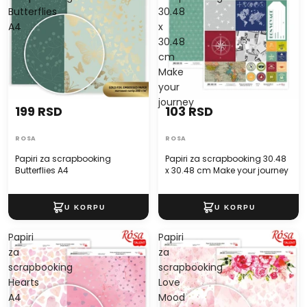
Butterflies
30.48
A4
x
30.48
cm
Make
your
journey
199 RSD
103 RSD
ROSA
ROSA
Papiri za scrapbooking
Papiri za scrapbooking 30.48
Butterflies A4
x 30.48 cm Make your journey
Papiri
Papiri
za
za
scrapbooking
scrapbooking
Hearts
Love
A4
Mood