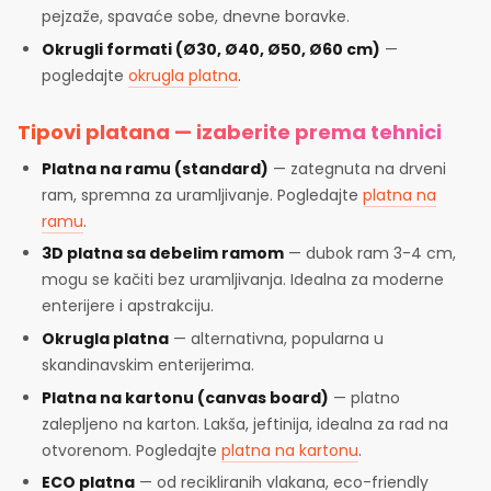
pejzaže, spavaće sobe, dnevne boravke.
Okrugli formati (Ø30, Ø40, Ø50, Ø60 cm)
—
pogledajte
okrugla platna
.
Tipovi platana — izaberite prema tehnici
Platna na ramu (standard)
— zategnuta na drveni
ram, spremna za uramljivanje. Pogledajte
platna na
ramu
.
3D platna sa debelim ramom
— dubok ram 3-4 cm,
mogu se kačiti bez uramljivanja. Idealna za moderne
enterijere i apstrakciju.
Okrugla platna
— alternativna, popularna u
skandinavskim enterijerima.
Platna na kartonu (canvas board)
— platno
zalepljeno na karton. Lakša, jeftinija, idealna za rad na
otvorenom. Pogledajte
platna na kartonu
.
ECO platna
— od recikliranih vlakana, eco-friendly