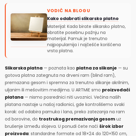
VODIČ NA BLOGU
Kako odabrati slikarsko platno
Materijal: Kada birate slikarsko platno,
obratite posebnu pažnju na
materijal. Pamuk je trenutno
najpopularnija i najčešće korišćena
vrsta platna.
Slikarska platna
— poznata kao
platna za slikanje
— su
gotova platna zategnuta na drveni ram (blind ram),
premazana gesom i spremna za trenutno slikanje akrilnim,
uljanim ili mešovitim medijima. U ARTMiE smo
proizvođači
platana
— nismo posrednici niti uvoznici. Većina naših
platana nastaje u našoj radionici, gde kontrolišemo svaki
korak: od odabira pamuka i lana, preko zatezanja na ram
od borovine, do
trostrukog premazivanja gesom
uz
brušenje između slojeva. U ponudi ćete naći
širok izbor
proizvoda
: standardne formate od 18×24 do 120×150 cm,