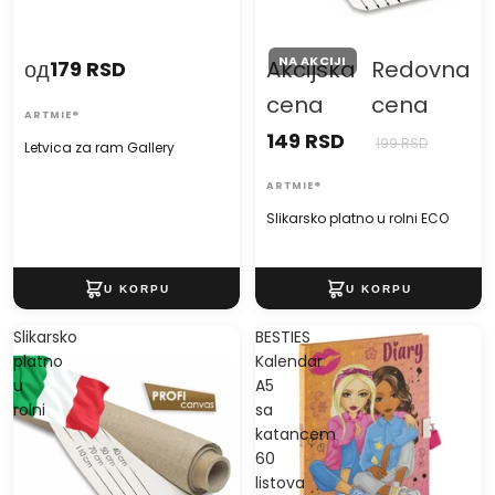
NA AKCIJI
од
Akcijska
Redovna
179 RSD
cena
cena
ARTMIE®
149 RSD
199 RSD
Letvica za ram Gallery
ARTMIE®
Slikarsko platno u rolni ECO
Slikarsko
BESTIES
platno
Kalendar
u
A5
rolni
sa
katancem
60
listova