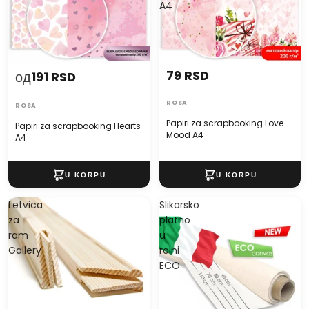
A4
79 RSD
од
191 RSD
ROSA
ROSA
Papiri za scrapbooking Love
Papiri za scrapbooking Hearts
Mood A4
A4
Letvica
Slikarsko
za
platno
ram
u
Gallery
rolni
ECO