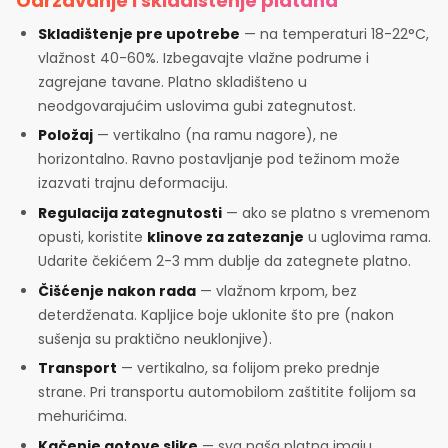
Održavanje i skladištenje platana
Skladištenje pre upotrebe
— na temperaturi 18-22°C,
vlažnost 40-60%. Izbegavajte vlažne podrume i
zagrejane tavane. Platno skladišteno u
neodgovarajućim uslovima gubi zategnutost.
Položaj
— vertikalno (na ramu nagore), ne
horizontalno. Ravno postavljanje pod težinom može
izazvati trajnu deformaciju.
Regulacija zategnutosti
— ako se platno s vremenom
opusti, koristite
klinove za zatezanje
u uglovima rama.
Udarite čekićem 2-3 mm dublje da zategnete platno.
Čišćenje nakon rada
— vlažnom krpom, bez
deterdženata. Kapljice boje uklonite što pre (nakon
sušenja su praktično neuklonjive).
Transport
— vertikalno, sa folijom preko prednje
strane. Pri transportu automobilom zaštitite folijom sa
mehurićima.
Kačenje gotove slike
— sva naša platna imaju