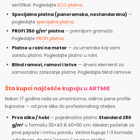
sertifikat. Pogledajte
ECO platna
.
Specijalna platna (panoramska, nestandardna)
—
pogledajte
specijalna platna
.
PROFI 350 g/m² platna
— premijum gramaža.
Pogledajte
PROFI platna
.
Platno u rolni na metar
— za umetnike koji sami
zatežu platno. Pogledajte platno u rolni.
Blind ramovi, ramovi i letve
— drveni elementi za
samostalno zatezanje platna. Pogledajte blind ramove.
Šta kupci najčešće kupuju u ARTMiE
Nakon 17 godina rada sa umetnicima, vidimo jasne profile
kupovine — od prve slike do profesionalnog ateljea.
Prva slika / hobi
— pojedinačno platno
Standard 280
g/m²
u formatu 30×40 ili 40×50 cm. Idealan početak za
prve pejzaže i mrtvu prirodu. Većina kupuje 1-3 komada