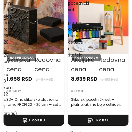
Crno
početnički
slikarsko
set
platno
—
na
platno,
ramu
akrilne
PROFI
boje,
20
četkice
×
i
20
štafelaj
RASPRODAJA
RASPRODAJA
Akcijska
Redovna
Akcijska
Redovna
cm
—
cena
cena
cena
cena
set
1.658 RSD
8.639 RSD
2.487 RSD
10.163 RSD
3
kom
ARTMIE®
ARTMIE
(2
3D+ Crno slikarsko platno na
Slikarski početnički set —
+
ramu PROFI 20 × 20 cm — set 3
platno, akrilne boje, četkice i
1
kom (2 + 1 gratis)
štafelaj
gratis)