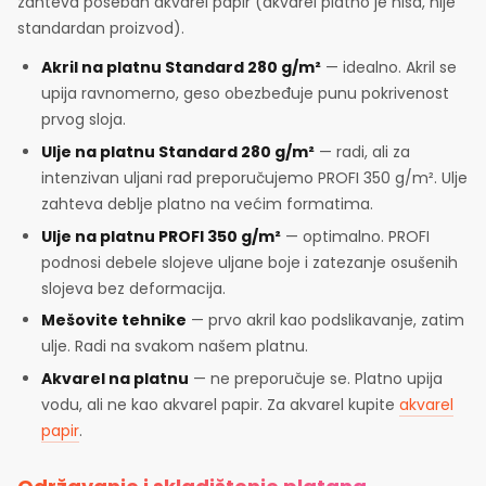
zahteva poseban akvarel papir (akvarel platno je niša, nije
standardan proizvod).
Akril na platnu Standard 280 g/m²
— idealno. Akril se
upija ravnomerno, geso obezbeđuje punu pokrivenost
prvog sloja.
Ulje na platnu Standard 280 g/m²
— radi, ali za
intenzivan uljani rad preporučujemo PROFI 350 g/m². Ulje
zahteva deblje platno na većim formatima.
Ulje na platnu PROFI 350 g/m²
— optimalno. PROFI
podnosi debele slojeve uljane boje i zatezanje osušenih
slojeva bez deformacija.
Mešovite tehnike
— prvo akril kao podslikavanje, zatim
ulje. Radi na svakom našem platnu.
Akvarel na platnu
— ne preporučuje se. Platno upija
vodu, ali ne kao akvarel papir. Za akvarel kupite
akvarel
papir
.