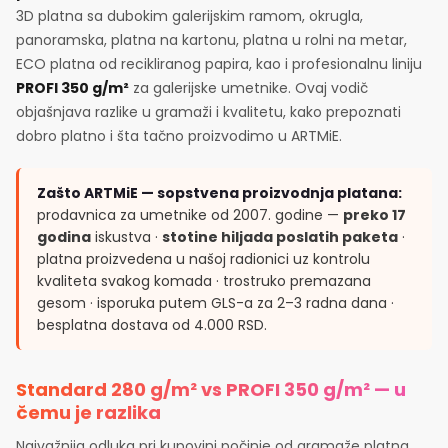
3D platna sa dubokim galerijskim ramom, okrugla,
panoramska, platna na kartonu, platna u rolni na metar,
ECO platna od recikliranog papira, kao i profesionalnu liniju
PROFI 350 g/m²
za galerijske umetnike. Ovaj vodič
objašnjava razlike u gramaži i kvalitetu, kako prepoznati
dobro platno i šta tačno proizvodimo u ARTMiE.
Zašto ARTMiE — sopstvena proizvodnja platana:
prodavnica za umetnike od 2007. godine —
preko 17
godina
iskustva ·
stotine hiljada poslatih paketa
·
platna proizvedena u našoj radionici uz kontrolu
kvaliteta svakog komada · trostruko premazana
gesom · isporuka putem GLS-a za 2–3 radna dana ·
besplatna dostava od 4.000 RSD.
Standard 280 g/m² vs PROFI 350 g/m² — u
čemu je razlika
Najvažnija odluka pri kupovini počinje od gramaže platna.