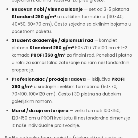
odjednom, da ima "rezervu" za prve greške.
Redovan hobi / vikend slikanje
— set od 3-5 platana
Standard 280 g/m²
u različitim formatima (30×40,
40×50, 50×70 cm). Često zajedno sa akrilnim bojama u
početnom paketu.
Student akademije / diplomski rad
— komplet
platana
Standard 280 g/m²
50×70 i 70×100 cm + 1-2
komada
PROFI 350 g/m²
za finalni rad. Ponekad i platno
u rolni za samostalno zatezanje na ram nestandardnih
proporcija.
Profesionalac / prodaja radova
— isključivo
PROFI
350 g/m²
u srednjim i velikim formatima (50×70,
70×100, 100×120 cm). Često i 3D platna sa dubokim
galerijskim ramom.
Mural / dizajn enterijera
— veliki formati 100×150,
120×150 cm u PROFI kvalitetu ili nestandardne dimenzije
iz naše individualne proizvodnje.
Radite na konkretnom projektu (diplomski rad, serija za