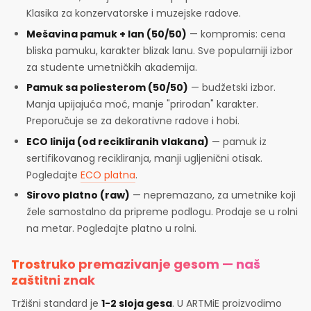
Klasika za konzervatorske i muzejske radove.
Mešavina pamuk + lan (50/50)
— kompromis: cena
bliska pamuku, karakter blizak lanu. Sve popularniji izbor
za studente umetničkih akademija.
Pamuk sa poliesterom (50/50)
— budžetski izbor.
Manja upijajuća moć, manje "prirodan" karakter.
Preporučuje se za dekorativne radove i hobi.
ECO linija (od recikliranih vlakana)
— pamuk iz
sertifikovanog recikliranja, manji ugljenični otisak.
Pogledajte
ECO platna
.
Sirovo platno (raw)
— nepremazano, za umetnike koji
žele samostalno da pripreme podlogu. Prodaje se u rolni
na metar. Pogledajte platno u rolni.
Trostruko premazivanje gesom — naš
zaštitni znak
Tržišni standard je
1-2 sloja gesa
. U ARTMiE proizvodimo