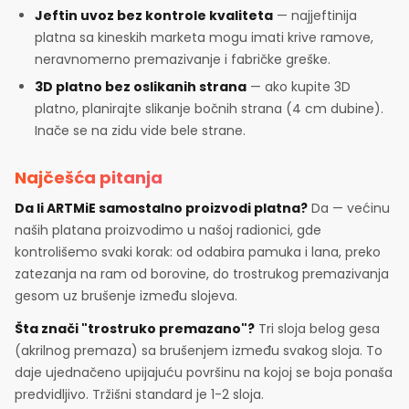
Jeftin uvoz bez kontrole kvaliteta
— najjeftinija
platna sa kineskih marketa mogu imati krive ramove,
neravnomerno premazivanje i fabričke greške.
3D platno bez oslikanih strana
— ako kupite 3D
platno, planirajte slikanje bočnih strana (4 cm dubine).
Inače se na zidu vide bele strane.
Najčešća pitanja
Da li ARTMiE samostalno proizvodi platna?
Da — većinu
naših platana proizvodimo u našoj radionici, gde
kontrolišemo svaki korak: od odabira pamuka i lana, preko
zatezanja na ram od borovine, do trostrukog premazivanja
gesom uz brušenje između slojeva.
Šta znači "trostruko premazano"?
Tri sloja belog gesa
(akrilnog premaza) sa brušenjem između svakog sloja. To
daje ujednačeno upijajuću površinu na kojoj se boja ponaša
predvidljivo. Tržišni standard je 1-2 sloja.