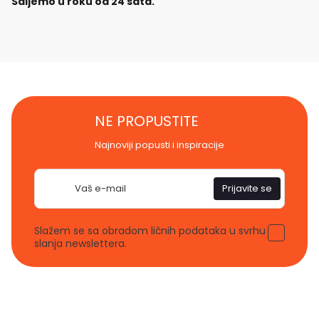
Šaljemo u roku od 24 sata.
NE PROPUSTITE
Najnoviji popusti i inspiracije
E-
Prijavite se
pošta
Slažem se sa obradom ličnih podataka u svrhu
slanja newslettera.