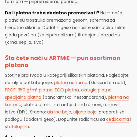
formata — pripremićemo ponudu.
Da li platna treba dodatno premazivati?
Ne — naša
platna su trostruko premazana gesom, spremna za
trenutno slikanje. Dodatni geso nanosite samo ako želite
glađu površinu (za hiperrealizam) ili obojenu pozadinu
(crna, sepija, siva).
Šta ćete naći u ARTMiE — pun asortiman
platana
Stotine proizvoda u kategoriji slikarskih platana. Pogledajte
detaljne potkategorije:
platna na ramu
(klasični formati),
PROFI 350 g/m² platna
,
ECO platna
,
okrugla platna
,
specijalna platna
(panoramska, nestandardna),
platna na
kartonu
, platno u rolni na metar, blind ramovi, ramovi i
letve (DIY). Srodno:
akrilne boje
,
uljane boje
, preparati za
podlogu (dodatni geso). Dopunite radionicu sa
četkicama
i
štafelajima
.