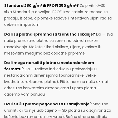
Standard 280 g/m² ili PROFI 350 g/m²?
Za prvih 10-30
slika Standard je dovoljan. PROFI ima smisla za radove za
prodaju, izložbe, diplomske radove i intenzivan uljani rad sa
debelim impastom.
Da li su platna spremna za trenutno slikanje?
Da — sva
naša premazana platna su spremna odmah nakon
raspakivanja. Možete slikati akrilom, uljem, gvašom ili
mešovitim medijima bez dodatne pripreme.
Da li mogu naručiti platno u nestandardnom
formatu?
Da — radimo individualnu proizvodnju u
nestandardnim dimenzijama (panoramske, velike
kvadratne, rezbarena platna). Pišite nam na našu e-mail
adresu sa konkretnim dimenzijama i tipom platna —
daćemo vam ponudu.
Da li su 3D platna pogodna za uramljivanje?
Mogu se
uramiti, ali to nije uobičajeno — 3D platna su dizajnirana za
kačenje bez rama (gallery wrap). Bočne strane se slikaju