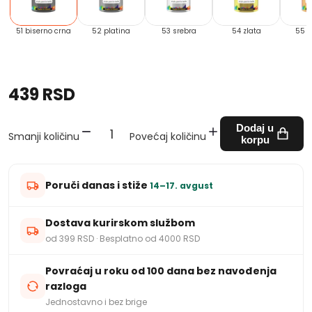
51 biserno crna
52 platina
53 srebra
54 zlata
55 b
439 RSD
Dodaj u
Smanji količinu
Povećaj količinu
korpu
Poruči danas i stiže
14–17. avgust
Dostava kurirskom službom
od 399 RSD · Besplatno od 4000 RSD
Povraćaj u roku od 100 dana bez navođenja
razloga
Jednostavno i bez brige