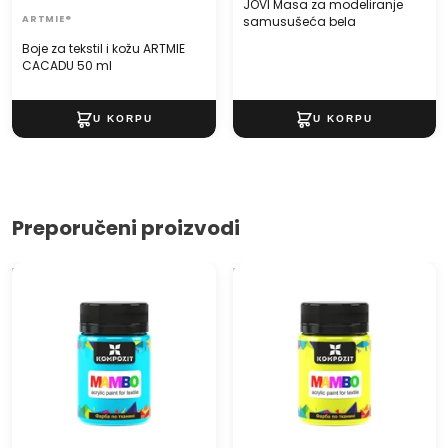
JOVI Masa za modeliranje
ARTMIE®
samusušeća bela
Boje za tekstil i kožu ARTMIE
CACADU 50 ml
Preporučeni proizvodi
MAMBO akrilna boja za tekstil
MAMBO Fluorescentna boja
i kožu 50ml
za tekstil i kožu 50 ml