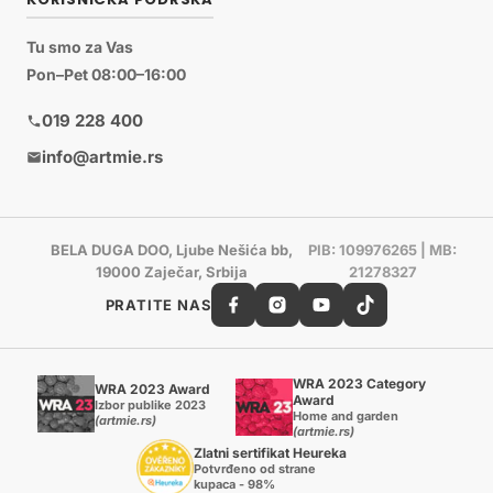
Tu smo za Vas
Pon–Pet 08:00–16:00
019 228 400
info@artmie.rs
BELA DUGA DOO, Ljube Nešića bb,
PIB: 109976265 | MB:
19000 Zaječar, Srbija
21278327
PRATITE NAS
WRA 2023 Category
WRA 2023 Award
Award
Izbor publike 2023
Home and garden
(artmie.rs)
(artmie.rs)
Zlatni sertifikat Heureka
Potvrđeno od strane
kupaca - 98%