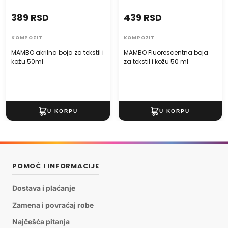
389 RSD
439 RSD
KOMPOZIT
KOMPOZIT
MAMBO akrilna boja za tekstil i
MAMBO Fluorescentna boja
kožu 50ml
za tekstil i kožu 50 ml
POMOĆ I INFORMACIJE
Dostava i plaćanje
Zamena i povraćaj robe
Najčešća pitanja