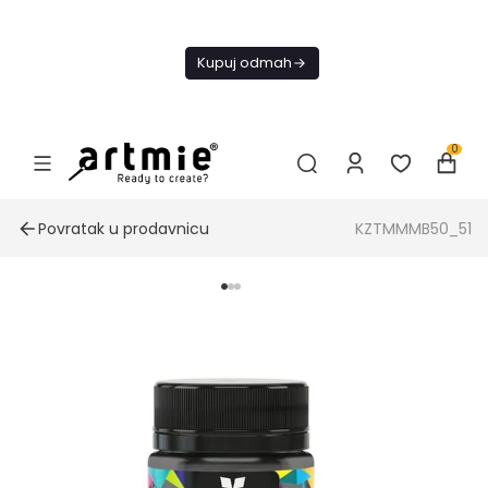
Danas
besplatna
Kupuj odmah
dostava od
4000 RSD
0
Povratak u prodavnicu
KZTMMMB50_51