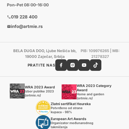
Pon–Pet 08:00–16:00
019 228 400
info@artmie.rs
BELA DUGA DOO, Ljube Nešića bb,
PIB: 109976265 | MB:
19000 Zaječar, Srbija
21278327
PRATITE NAS
WRA 2023 Category
WRA 2023 Award
Award
Izbor publike 2023
Home and garden
(artmie.rs)
(artmie.rs)
Zlatni sertifikat Heureka
Potvrđeno od strane
kupaca - 98%
European Art Awards
Organizator međunarodnog
takmičenja