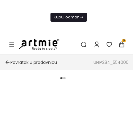
Danas
besplatna
Kupuj odmah
dostava od
4000 RSD
0
Povratak u prodavnicu
UNIP284_554000