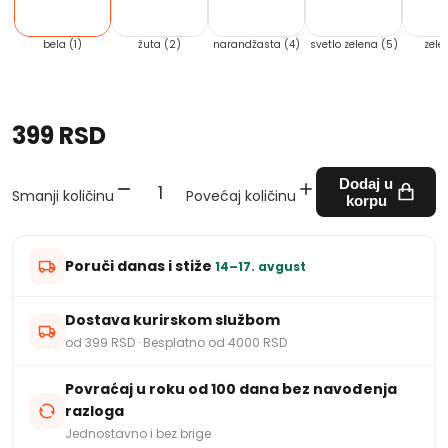
bela (1)
žuta (2)
narandžasta (4)
svetlo zelena (5)
zele
399 RSD
Dodaj u
Smanji količinu
Povećaj količinu
korpu
Poruči danas i stiže
14–17. avgust
Dostava kurirskom službom
od 399 RSD · Besplatno od 4000 RSD
Povraćaj u roku od 100 dana bez navođenja
razloga
Jednostavno i bez brige