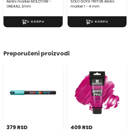
napravljeno u Japanu
Akrilni marker MOLOTOW -
SOLO GOYA TRITON Akrilni
ONE4ALL 2mm
marker 1 - 4 mm
Preporučeni proizvodi
Marker UNI POSCA PC-1MR
Akrilna boja ACRIL PRO ART
0.7 MM
Kompozit 75 ml
379 RSD
409 RSD