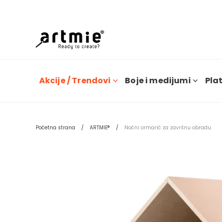
Dana
Akcije / Trendovi
Boje i medijumi
Plat
Početna strana
ARTMIE®
Noćni ormarić za završnu obradu