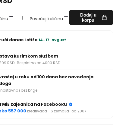
 RSD
Dodaj u
činu
Povećaj količinu
korpu
ruči danas i stiže
14–17. avgust
stava kurirskom službom
399 RSD · Besplatno od 4000 RSD
vraćaj u roku od 100 dana bez navođenja
zloga
nostavno i bez brige
TMiE zajednica na Facebooku
eko 557 000
kreativaca · 16 zemalja · od 2007