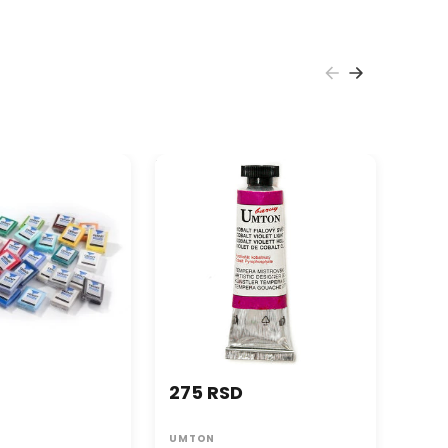
elovanje Cernit
Tempera UMTON 16 ml
Boja za
 56g
Mist 5
275 RSD
399
UMTON
PENT