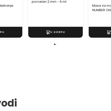
porcelan 2 mm - 6 ml
eliranje
Masa za mo
a
NUMBER ON
vodi