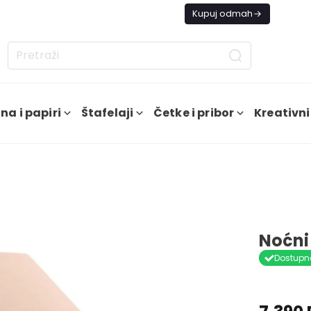
s besplatna dostava od 4000 RSD
Kupuj odmah
na i papiri
Štafelaji
Četke i pribor
Kreativni
Noćn
Dostupn