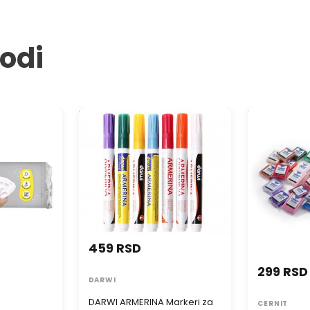
vodi
liranje
DARWI ARMERINA Markeri za
Masa za mod
porcelan 2 mm - 6 ml
NUMBER ONE
459 RSD
299 RSD
DARWI
DARWI ARMERINA Markeri za
CERNIT