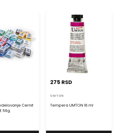
elovanje Cernit
Tempera UMTON 16 ml
Boja za
 56g
Mist 5
275 RSD
399
UMTON
PENT
delovanje Cernit
Tempera UMTON 16 ml
Boja 
E 56g
Mist 