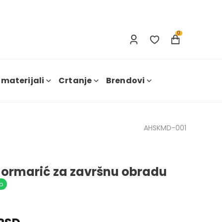
Prijavi se
Nova registracija
0
 materijali
Crtanje
Brendovi
AHSKMD-001
i ormarić za završnu obradu
o