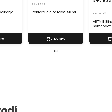
349 RSD
PENTART
eliranje
Pentart Boja za tekstil 50 ml
ARTMIE®
a
ARTMIE Gli
Samoočvršć
modeliranj
vodi