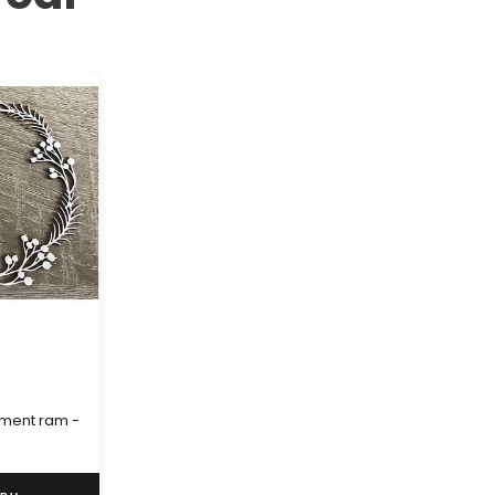
ement ram -
ement ram -