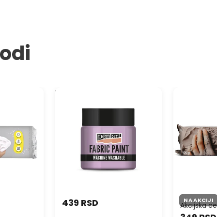
vodi
liranje
Pentart Boja za tekstil 50 ml
ARTMIE Glin
Samoočvršću
modeliranje 
NA AKCIJI
439 RSD
Akcijska c