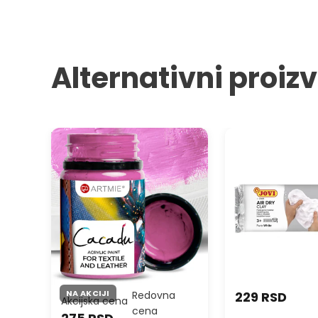
Alternativni proiz
Boje za tekstil i kožu ARTMIE
JOVI Masa za mode
CACADU 50 ml
samusušeća bela
NA AKCIJI
Redovna
229 RSD
Akcijska cena
cena