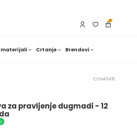
Prijavi se
Nova registracija
0
 materijali
Crtanje
Brendovi
CCH40415
a za pravljenje dugmadi - 12
da
o