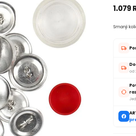
1.079 
Smanji koli
Po
Do
od 
Po
ra
Jed
AR
pr