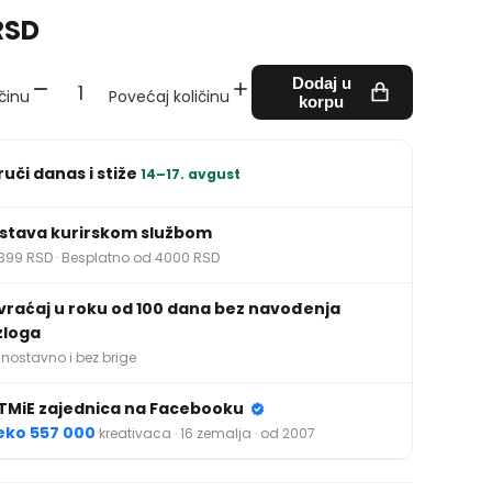
RSD
Dodaj u
činu
Povećaj količinu
korpu
ruči danas i stiže
14–17. avgust
stava kurirskom službom
399 RSD · Besplatno od 4000 RSD
vraćaj u roku od 100 dana bez navođenja
zloga
nostavno i bez brige
TMiE zajednica na Facebooku
eko 557 000
kreativaca · 16 zemalja · od 2007