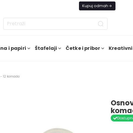
s besplatna dostava od 4000 RSD
Kupuj odmah
na i papiri
Štafelaji
Četke i pribor
Kreativni
 - 12 komada
Osnov
koma
Dostupn