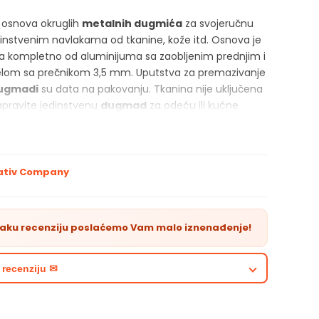
i osnova okruglih
metalnih dugmića
za svojeručnu
instvenim navlakama od tkanine, kože itd. Osnova je
a kompletno od aluminijuma sa zaobljenim prednjim i
elom sa prečnikom 3,5 mm. Uputstva za premazivanje
ugmadi
su data na pakovanju. Tkanina nije uključena
apravite jedinstvenu
dugmad
za odeću ili kućne
RISTIKE PROIZVODA
va za proizvodnju dugmadi
ativ Company
tu 12 kom dugmadi
ćnost oblaganja tkaninom, kožom itd
no za odeću, jastuke, plišane igračke
vaku recenziju poslaćemo Vam malo iznenađenje!
 recenziju ✉