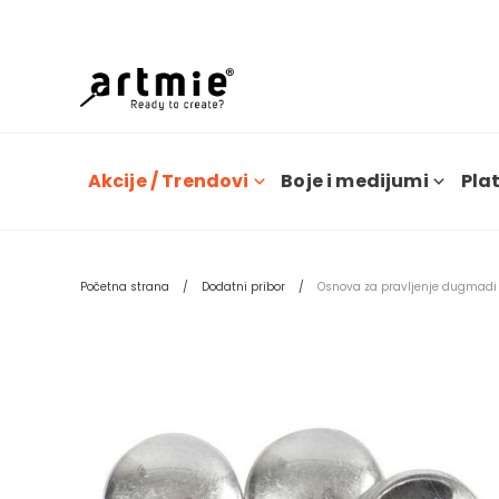
Dana
Akcije / Trendovi
Boje i medijumi
Plat
Početna strana
Dodatni pribor
Osnova za pravljenje dugmadi