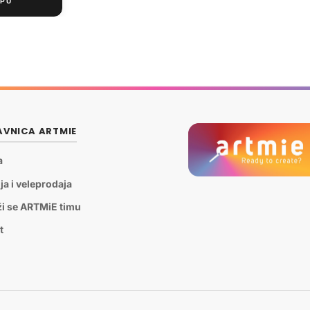
VNICA ARTMIE
a
ja i veleprodaja
ži se ARTMiE timu
t