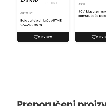
275 RSD
359 RSD
JOVI
JOVI Masa za mod
ARTMIE®
samusušeća bel
Boje za tekstil i kožu ARTMIE
CACADU 50 ml
Preporučeni proiz