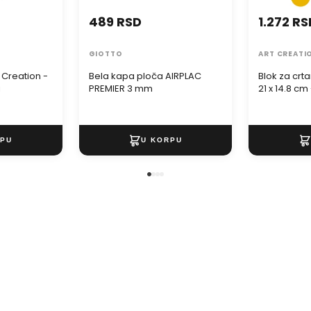
489 RSD
1.272 RS
GIOTTO
ART CREATI
t Creation -
Bela kapa ploča AIRPLAC
Blok za crta
i
PREMIER 3 mm
21 x 14.8 cm