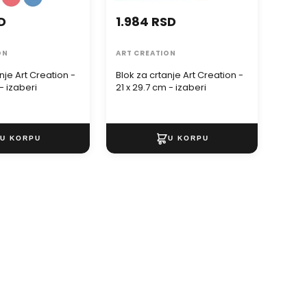
D
1.984 RSD
2.3
ON
ART CREATION
ARTM
nje Art Creation -
Blok za crtanje Art Creation -
Blok 
 - izaberi
21 x 29.7 cm - izaberi
ARTM