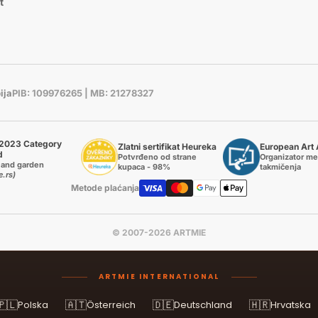
t
ija
PIB: 109976265 | MB: 21278327
2023 Category
Zlatni sertifikat Heureka
European Art
d
Potvrđeno od strane
Organizator m
and garden
kupaca - 98%
takmičenja
e.rs)
Metode plaćanja
© 2007-2026 ARTMIE
ARTMIE INTERNATIONAL
🇵🇱
🇦🇹
🇩🇪
🇭🇷
Polska
Österreich
Deutschland
Hrvatska