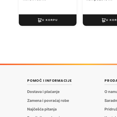
POMOĆ I INFORMACIJE
PRODA
Dostava i plaćanje
O nam
Zamena i povraćaj robe
Saradn
Najčešća pitanja
Pridru