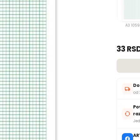
A3 1059
33 RS
Do
od 
Po
ra
Jed
AR