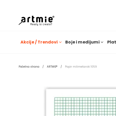
Dana
Akcije / Trendovi
Boje i medijumi
Plat
Početna strana
ARTMIE®
Papir milimetarski 1059