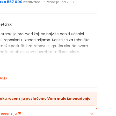
eko 557 000
kreativaca · 16 zemalja · od 2007
metarski
etarski je proizvod koji će najviše ceniti učenici,
i i zaposleni u kancelarijama. Koristi se za tehničko
 može poslužiti i za zabavu - igru iks oks. Na ovom
može pisati olovkom, hemijskom ili pastelom.
MiE®
vaku recenziju poslaćemo Vam malo iznenađenje!
 recenziju ✉