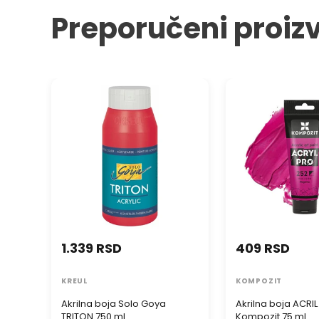
Preporučeni proiz
Akrilna boja Solo Goya TRITON
Akrilna boja ACRIL
750 ml
Kompozit 75 ml
1.339 RSD
409 RSD
KREUL
KOMPOZIT
Akrilna boja Solo Goya
Akrilna boja ACRI
TRITON 750 ml
Kompozit 75 ml