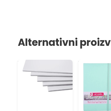
Alternativni proiz
Bela kapa ploča AIRPLAC
Blok za crtanje Art
PREMIER 5 mm
x 21 cm - izaberi