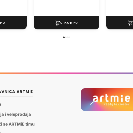
VNICA ARTMIE
a
ja i veleprodaja
ži se ARTMiE timu