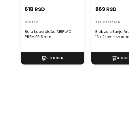
618 RSD
869 RSD
GIOTTO
ART CREATION
Bela kapa ploča AIRPLAC
Blok za crtanje Ar
PREMIER 5 mm
13 x 21 cm - izaber