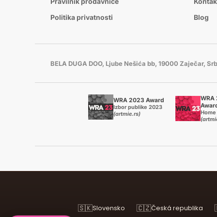
Pravilnik prodavnice
Kontak
Politika privatnosti
Blog
BELA DUGA DOO, Ljube Nešića bb, 19000 Zaječar, Srb
WRA 
WRA 2023 Award
Awar
Izbor publike 2023
Home 
(artmie.rs)
(artmi
🇸🇰
🇨🇿
Slovensko
Česká republika