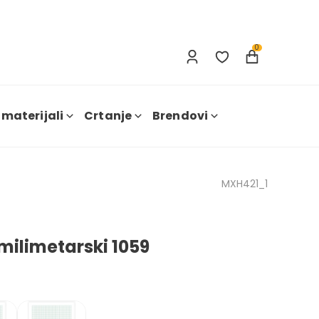
Prijavi se
Nova registracija
0
 materijali
Crtanje
Brendovi
MXH421_1
milimetarski 1059