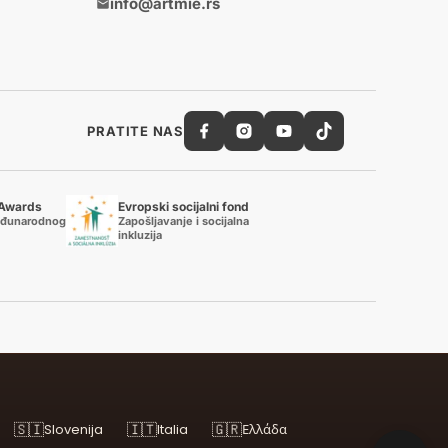
info@artmie.rs
PRATITE NAS
 Awards
Evropski socijalni fond
eđunarodnog
Zapošljavanje i socijalna
inkluzija
🇸🇮
🇮🇹
🇬🇷
Slovenija
Italia
Ελλάδα