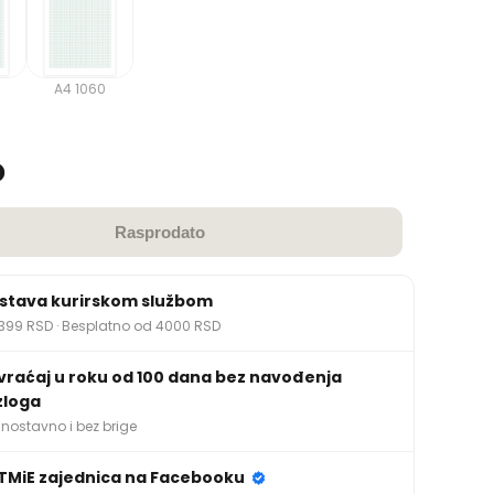
A4 1060
D
Rasprodato
stava kurirskom službom
399 RSD · Besplatno od 4000 RSD
vraćaj u roku od 100 dana bez navođenja
zloga
nostavno i bez brige
TMiE zajednica na Facebooku