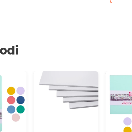
vodi
 Creation - 13
Bela kapa ploča AIRPLAC
Blok za crtan
PREMIER 3 mm
x 14.8 cm - i