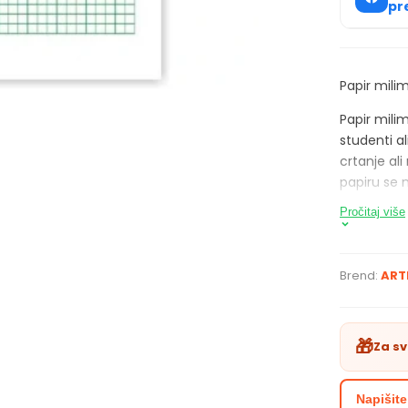
pr
Papir mili
Papir milim
studenti al
crtanje ali
papiru se 
Pročitaj više
Brend:
ART
🎁
Za s
Napišite