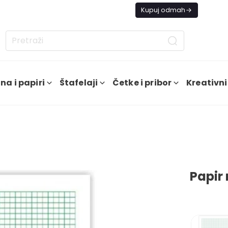
s besplatna dostava od 4000 RSD
Kupuj odmah
na i papiri
Štafelaji
Četke i pribor
Kreativni
Papir 