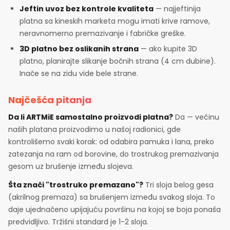
Jeftin uvoz bez kontrole kvaliteta
— najjeftinija
platna sa kineskih marketa mogu imati krive ramove,
neravnomerno premazivanje i fabričke greške.
3D platno bez oslikanih strana
— ako kupite 3D
platno, planirajte slikanje bočnih strana (4 cm dubine).
Inače se na zidu vide bele strane.
Najčešća pitanja
Da li ARTMiE samostalno proizvodi platna?
Da — većinu
naših platana proizvodimo u našoj radionici, gde
kontrolišemo svaki korak: od odabira pamuka i lana, preko
zatezanja na ram od borovine, do trostrukog premazivanja
gesom uz brušenje između slojeva.
Šta znači "trostruko premazano"?
Tri sloja belog gesa
(akrilnog premaza) sa brušenjem između svakog sloja. To
daje ujednačeno upijajuću površinu na kojoj se boja ponaša
predvidljivo. Tržišni standard je 1-2 sloja.