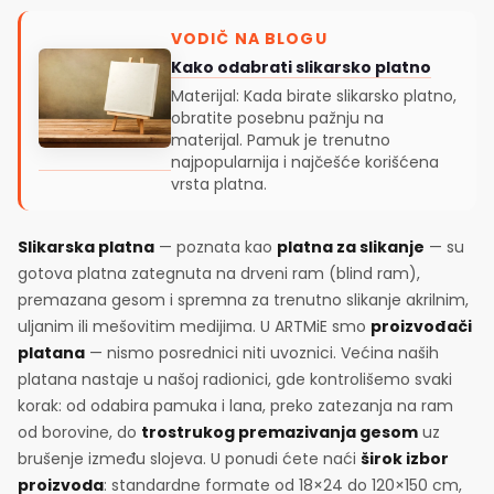
VODIČ NA BLOGU
Kako odabrati slikarsko platno
Materijal: Kada birate slikarsko platno,
obratite posebnu pažnju na
materijal. Pamuk je trenutno
najpopularnija i najčešće korišćena
vrsta platna.
Slikarska platna
— poznata kao
platna za slikanje
— su
gotova platna zategnuta na drveni ram (blind ram),
premazana gesom i spremna za trenutno slikanje akrilnim,
uljanim ili mešovitim medijima. U ARTMiE smo
proizvođači
platana
— nismo posrednici niti uvoznici. Većina naših
platana nastaje u našoj radionici, gde kontrolišemo svaki
korak: od odabira pamuka i lana, preko zatezanja na ram
od borovine, do
trostrukog premazivanja gesom
uz
brušenje između slojeva. U ponudi ćete naći
širok izbor
proizvoda
: standardne formate od 18×24 do 120×150 cm,