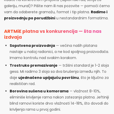
galeriju, mural)? Pišite nam ili nas pozovite — pomoći ćemo
vam da odaberete gramažu, format i tip platna.
Radimo i
proizvodnju po porudžbini
u nestandardnim formatima.
ARTMiE platna vs konkurencija — šta nas
izdvaja
Sopstvena proizvodnja
— većina naših platana
nastaje u našoj radionici, a ne kod spoljnog proizvođača.
Imamo kontrolu nad svakim korakom.
Trostruko premazivanje
— tržišni standard je 1-2 sloja
gesa. Mi radimo 3 sloja sa dva brušenja između njih. To
daje
ujednačeno upijajuću površinu
, što je ključno za
realističan rad.
Borovina sušena u komorama
— vlažnost 8-10%,
eliminiše krivljenje rama nakon zatezanja platna. Jeftiniji
blind ramovi koriste drvo vlažnosti 14-18%, što dovodi do
krivljenja rama u prvoj godini.