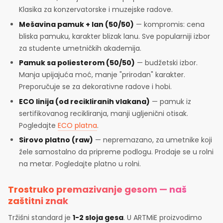
Klasika za konzervatorske i muzejske radove.
Mešavina pamuk + lan (50/50)
— kompromis: cena
bliska pamuku, karakter blizak lanu. Sve popularniji izbor
za studente umetničkih akademija.
Pamuk sa poliesterom (50/50)
— budžetski izbor.
Manja upijajuća moć, manje "prirodan" karakter.
Preporučuje se za dekorativne radove i hobi.
ECO linija (od recikliranih vlakana)
— pamuk iz
sertifikovanog recikliranja, manji ugljenični otisak.
Pogledajte
ECO platna
.
Sirovo platno (raw)
— nepremazano, za umetnike koji
žele samostalno da pripreme podlogu. Prodaje se u rolni
na metar. Pogledajte platno u rolni.
Trostruko premazivanje gesom — naš
zaštitni znak
Tržišni standard je
1-2 sloja gesa
. U ARTMiE proizvodimo