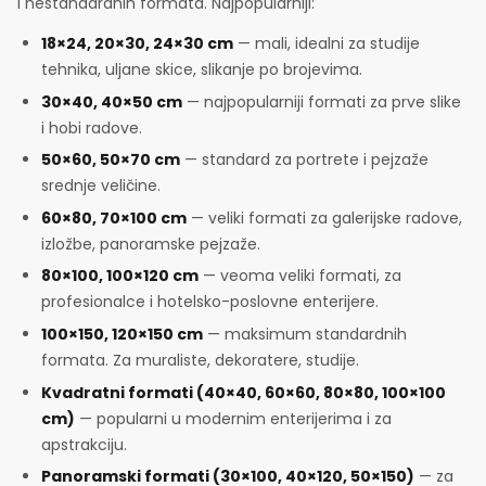
i nestandardnih formata. Najpopularniji:
18×24, 20×30, 24×30 cm
— mali, idealni za studije
tehnika, uljane skice, slikanje po brojevima.
30×40, 40×50 cm
— najpopularniji formati za prve slike
i hobi radove.
50×60, 50×70 cm
— standard za portrete i pejzaže
srednje veličine.
60×80, 70×100 cm
— veliki formati za galerijske radove,
izložbe, panoramske pejzaže.
80×100, 100×120 cm
— veoma veliki formati, za
profesionalce i hotelsko-poslovne enterijere.
100×150, 120×150 cm
— maksimum standardnih
formata. Za muraliste, dekoratere, studije.
Kvadratni formati (40×40, 60×60, 80×80, 100×100
cm)
— popularni u modernim enterijerima i za
apstrakciju.
Panoramski formati (30×100, 40×120, 50×150)
— za