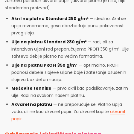
zahteva poseban akvarel papir (akvarel platno je niša, nije
standardan proizvod).
Akril na platnu Standard 280 g/m²
— idealno. Akril se
upija ravnomerno, geso obezbeđuje punu pokrivenost
prvog sloja.
Ulje na platnu Standard 280 g/m²
— radi, ali za
intenzivan uljani rad preporučujemo PROFI 350 g/m². Ulje
zahteva deblje platno na većim formatima.
Ulje na platnu PROFI 350 g/m²
— optimalno. PROFI
podnosi debele slojeve uljane boje i zatezanje osušenih
slojeva bez deformacija.
Mešovite tehnike
— prvo akril kao podslikavanje, zatim
ulje. Radi na svakom našem platnu.
Akvarel na platnu
— ne preporučuje se. Platno upija
vodu, ali ne kao akvarel papir. Za akvarel kupite
akvarel
papir
.