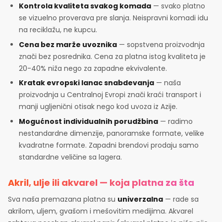
Kontrola kvaliteta svakog komada
— svako platno
se vizuelno proverava pre slanja. Neispravni komadi idu
na reciklažu, ne kupcu.
Cena bez marže uvoznika
— sopstvena proizvodnja
znači bez posrednika. Cena za platna istog kvaliteta je
20-40% niža nego za zapadne ekvivalente.
Kratak evropski lanac snabdevanja
— naša
proizvodnja u Centralnoj Evropi znači kraći transport i
manji ugljenični otisak nego kod uvoza iz Azije.
Mogućnost individualnih porudžbina
— radimo
nestandardne dimenzije, panoramske formate, velike
kvadratne formate. Zapadni brendovi prodaju samo
standardne veličine sa lagera.
Akril, ulje ili akvarel — koja platna za šta
Sva naša premazana platna su
univerzalna
— rade sa
akrilom, uljem, gvašom i mešovitim medijima. Akvarel