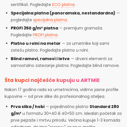
sertifikat. Pogledajte
ECO platna
.
Specijalna platna (panoramska, nestandardna)
—
pogledajte
specijalna platna
.
PROFI 350 g/m² platna
— premijum gramaža.
Pogledajte
PROFI platna
.
Platno u rolni na metar
— za umetnike koji sami
zatežu platno. Pogledajte platno u rolni.
Blind ramovi, ramovi i letve
— drveni elementi za
samostalno zatezanje platna. Pogledajte blind ramove.
Šta kupci najčešće kupuju u ARTMiE
Nakon 17 godina rada sa umetnicima, vidimo jasne profile
kupovine — od prve slike do profesionalnog ateljea.
Prva slika / hobi
— pojedinačno platno
Standard 280
g/m²
u formatu 30×40 ili 40×50 cm. Idealan početak za
prve pejzaže i mrtvu prirodu. Većina kupuje 1-3 komada