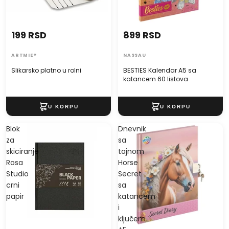
199 RSD
899 RSD
ARTMIE®
NASSAU
Slikarsko platno u rolni
BESTIES Kalendar A5 sa
katancem 60 listova
Blok
Dnevnik
za
sa
skiciranje
tajnom
Rosa
Horse
Studio
Secret
crni
sa
papir
katancem
i
ključem