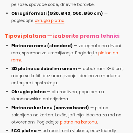
pejzaže, spavaće sobe, dnevne boravke.
Okrugli formati (Ø30, Ø40, Ø50, Ø60 cm)
—
pogledajte
okrugla platna
.
Tipovi platana — izaberite prema tehnici
Platna na ramu (standard)
— zategnuta na drveni
ram, spremna za uramljivanje. Pogledajte
platna na
ramu
.
3D platna sa debelim ramom
— dubok ram 3-4 cm,
mogu se kačiti bez uramljivanja. Idealna za moderne
enterijere i apstrakciju.
Okrugla platna
— alternativna, popularna u
skandinavskim enterijerima.
Platna na kartonu (canvas board)
— platno
zalepljeno na karton. Lakša, jeftinija, idealna za rad na
otvorenom. Pogledajte
platna na kartonu
.
ECO platna
— od recikliranih vlakana, eco-friendly