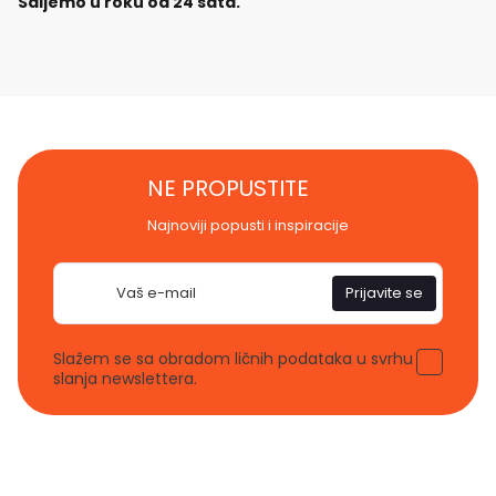
Šaljemo u roku od 24 sata.
NE PROPUSTITE
Najnoviji popusti i inspiracije
E-
Prijavite se
pošta
Slažem se sa obradom ličnih podataka u svrhu
slanja newslettera.