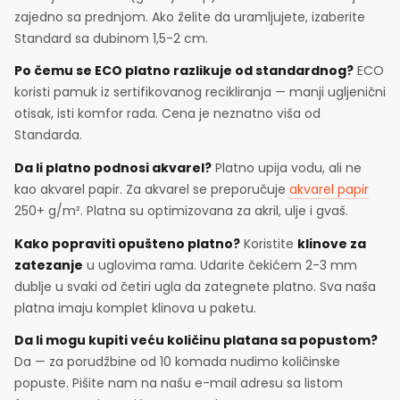
zajedno sa prednjom. Ako želite da uramljujete, izaberite
Standard sa dubinom 1,5-2 cm.
Po čemu se ECO platno razlikuje od standardnog?
ECO
koristi pamuk iz sertifikovanog recikliranja — manji ugljenični
otisak, isti komfor rada. Cena je neznatno viša od
Standarda.
Da li platno podnosi akvarel?
Platno upija vodu, ali ne
kao akvarel papir. Za akvarel se preporučuje
akvarel papir
250+ g/m². Platna su optimizovana za akril, ulje i gvaš.
Kako popraviti opušteno platno?
Koristite
klinove za
zatezanje
u uglovima rama. Udarite čekićem 2-3 mm
dublje u svaki od četiri ugla da zategnete platno. Sva naša
platna imaju komplet klinova u paketu.
Da li mogu kupiti veću količinu platana sa popustom?
Da — za porudžbine od 10 komada nudimo količinske
popuste. Pišite nam na našu e-mail adresu sa listom