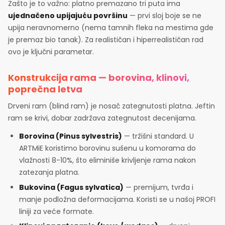
Zašto je to važno: platno premazano tri puta ima
ujednačeno upijajuću površinu
— prvi sloj boje se ne
upija neravnomerno (nema tamnih fleka na mestima gde
je premaz bio tanak). Za realističan i hiperrealističan rad
ovo je ključni parametar.
Konstrukcija rama — borovina, klinovi,
poprečna letva
Drveni ram (blind ram) je nosač zategnutosti platna. Jeftin
ram se krivi, dobar zadržava zategnutost decenijama.
Borovina (Pinus sylvestris)
— tržišni standard. U
ARTMiE koristimo borovinu sušenu u komorama do
vlažnosti 8-10%, što eliminiše krivljenje rama nakon
zatezanja platna.
Bukovina (Fagus sylvatica)
— premijum, tvrđa i
manje podložna deformacijama. Koristi se u našoj PROFI
liniji za veće formate.