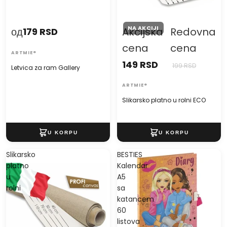
NA AKCIJI
од
Akcijska
Redovna
179 RSD
cena
cena
ARTMIE®
149 RSD
199 RSD
Letvica za ram Gallery
ARTMIE®
Slikarsko platno u rolni ECO
Slikarsko
BESTIES
platno
Kalendar
u
A5
rolni
sa
katancem
60
listova