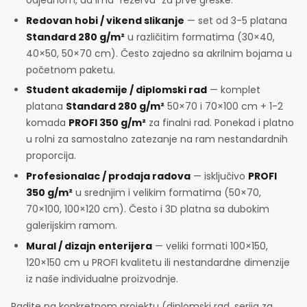
odjednom, da ima "rezervu" za prve greške.
Redovan hobi / vikend slikanje
— set od 3-5 platana
Standard 280 g/m²
u različitim formatima (30×40,
40×50, 50×70 cm). Često zajedno sa akrilnim bojama u
početnom paketu.
Student akademije / diplomski rad
— komplet
platana
Standard 280 g/m²
50×70 i 70×100 cm + 1-2
komada
PROFI 350 g/m²
za finalni rad. Ponekad i platno
u rolni za samostalno zatezanje na ram nestandardnih
proporcija.
Profesionalac / prodaja radova
— isključivo
PROFI
350 g/m²
u srednjim i velikim formatima (50×70,
70×100, 100×120 cm). Često i 3D platna sa dubokim
galerijskim ramom.
Mural / dizajn enterijera
— veliki formati 100×150,
120×150 cm u PROFI kvalitetu ili nestandardne dimenzije
iz naše individualne proizvodnje.
Radite na konkretnom projektu (diplomski rad, serija za