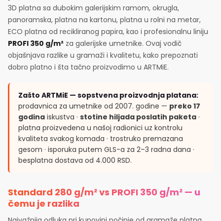
3D platna sa dubokim galerijskim ramom, okrugla,
panoramska, platna na kartonu, platna u rolni na metar,
ECO platna od recikliranog papira, kao i profesionalnu liniju
PROFI 350 g/m²
za galerijske umetnike. Ovaj vodič
objašnjava razlike u gramaži i kvalitetu, kako prepoznati
dobro platno i šta tačno proizvodimo u ARTMiE.
Zašto ARTMiE — sopstvena proizvodnja platana:
prodavnica za umetnike od 2007. godine —
preko 17
godina
iskustva ·
stotine hiljada poslatih paketa
·
platna proizvedena u našoj radionici uz kontrolu
kvaliteta svakog komada · trostruko premazana
gesom · isporuka putem GLS-a za 2–3 radna dana ·
besplatna dostava od 4.000 RSD.
Standard 280 g/m² vs PROFI 350 g/m² — u
čemu je razlika
Najvažnija odluka pri kupovini počinje od gramaže platna.