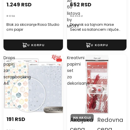
A5
1.249 RSD
652 RSD
60
listova
ROSA
NASSAU
by
Blok za skiciranje Rosa Studio
Dnevnik sa tajnom Horse
MOXY
crni papir
Secret sa katancem i ključem
A5 60 listova by MOXY
Drops
Kreativni
papiri
papirni
za
set
scrapbooking
za
A4
dekorisanje
NA AKCIJI
191 RSD
Akcijska
Redovna
cena
cena