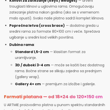
Klinovi za zatezanje (keys / wedges)
— drveni
trouglasti klinovi u uglovima rama. Omogućavaju
zatezanje platna nakon godina (ako se s vremenom
malo opusti). Svako naše platno sadrži komplet klinova.
Poprečna letva (cross brace)
— dodatna greda u
sredini rama za formate 80×100 cm i veće. Sprečava
ugibanje u sredini kod velikih površina.
Dubina rama
:
Standard 1,5-2 cm
— klasičan format za
uramljivanje.
3D / duboki 3-4 cm
— može se kačiti bez dodatnog
rama. Bočne strane se slikaju zajedno sa prednjom
(gallery wrap).
Gallery 4+ cm
— premijum za izložbe i galerije.
Formati platana — od 18×24 do 120×150 cm
U ARTMiE proizvodimo platna u punom spektru standardnih