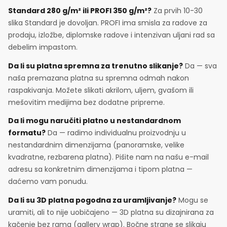
Standard 280 g/m² ili PROFI 350 g/m²?
Za prvih 10-30
slika Standard je dovoljan. PROFI ima smisla za radove za
prodaju, izložbe, diplomske radove i intenzivan uljani rad sa
debelim impastom.
Da li su platna spremna za trenutno slikanje?
Da — sva
naša premazana platna su spremna odmah nakon
raspakivanja. Možete slikati akrilom, uljem, gvašom ili
mešovitim medijima bez dodatne pripreme.
Da li mogu naručiti platno u nestandardnom
formatu?
Da — radimo individualnu proizvodnju u
nestandardnim dimenzijama (panoramske, velike
kvadratne, rezbarena platna). Pišite nam na našu e-mail
adresu sa konkretnim dimenzijama i tipom platna —
daćemo vam ponudu.
Da li su 3D platna pogodna za uramljivanje?
Mogu se
uramiti, ali to nije uobičajeno — 3D platna su dizajnirana za
kačenje bez rama (gallery wrap). Bočne strane se slikaju