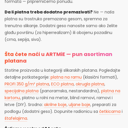
formata — pripremićemo ponudu.
Da li platna treba dodatno premazivati?
Ne — naša
platna su trostruko premazana gesom, spremna za
trenutno slikanje. Dodatni geso nanosite samo ako želite
glađu površinu (za hiperrealizam) ili obojenu pozadinu
(crna, sepija, siva).
Šta ćete naći u ARTMiE — pun asortiman
platana
Stotine proizvoda u kategoriji slikarskih platana. Pogledajte
detaljne potkategorije:
platna na ramu
(klasični formati),
PROFI 350 g/m² platna
,
ECO platna
,
okrugla platna
,
specijalna platna
(panoramska, nestandardna),
platna na
kartonu
, platno u rolni na metar, blind ramovi, ramovi i
letve (DIY). Srodno:
akrilne boje
,
uljane boje
, preparati za
podlogu (dodatni geso). Dopunite radionicu sa
četkicama
i
štafelajima
.