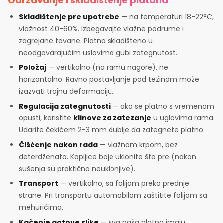
Održavanje i skladištenje platana
Skladištenje pre upotrebe
— na temperaturi 18-22°C,
vlažnost 40-60%. Izbegavajte vlažne podrume i
zagrejane tavane. Platno skladišteno u
neodgovarajućim uslovima gubi zategnutost.
Položaj
— vertikalno (na ramu nagore), ne
horizontalno. Ravno postavljanje pod težinom može
izazvati trajnu deformaciju.
Regulacija zategnutosti
— ako se platno s vremenom
opusti, koristite
klinove za zatezanje
u uglovima rama.
Udarite čekićem 2-3 mm dublje da zategnete platno.
Čišćenje nakon rada
— vlažnom krpom, bez
deterdženata. Kapljice boje uklonite što pre (nakon
sušenja su praktično neuklonjive).
Transport
— vertikalno, sa folijom preko prednje
strane. Pri transportu automobilom zaštitite folijom sa
mehurićima.
Kačenje gotove slike
— sva naša platna imaju