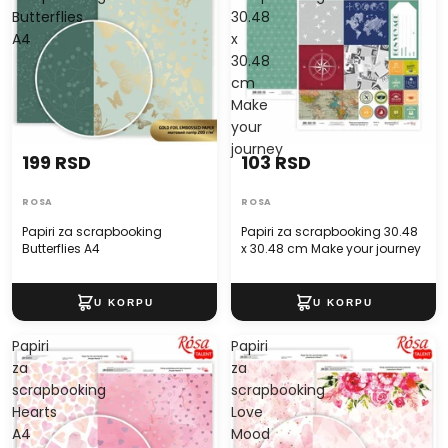
Butterflies
30.48
A4
x
30.48
cm
Make
your
journey
199 RSD
103 RSD
ROSA
ROSA
Papiri za scrapbooking
Papiri za scrapbooking 30.48
Butterflies A4
x 30.48 cm Make your journey
Papiri
Papiri
za
za
scrapbooking
scrapbooking
Hearts
Love
A4
Mood