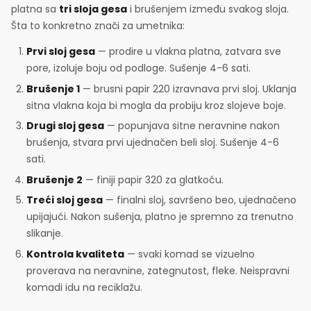
platna sa
tri sloja gesa
i brušenjem između svakog sloja.
Šta to konkretno znači za umetnika:
Prvi sloj gesa
— prodire u vlakna platna, zatvara sve
pore, izoluje boju od podloge. Sušenje 4-6 sati.
Brušenje 1
— brusni papir 220 izravnava prvi sloj. Uklanja
sitna vlakna koja bi mogla da probiju kroz slojeve boje.
Drugi sloj gesa
— popunjava sitne neravnine nakon
brušenja, stvara prvi ujednačen beli sloj. Sušenje 4-6
sati.
Brušenje 2
— finiji papir 320 za glatkoću.
Treći sloj gesa
— finalni sloj, savršeno beo, ujednačeno
upijajući. Nakon sušenja, platno je spremno za trenutno
slikanje.
Kontrola kvaliteta
— svaki komad se vizuelno
proverava na neravnine, zategnutost, fleke. Neispravni
komadi idu na reciklažu.