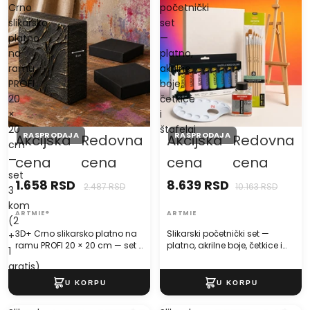
Crno
početnički
slikarsko
set
platno
—
na
platno,
ramu
akrilne
PROFI
boje,
20
četkice
×
i
20
štafelaj
RASPRODAJA
RASPRODAJA
Akcijska
Redovna
Akcijska
Redovna
cm
—
cena
cena
cena
cena
set
1.658 RSD
8.639 RSD
2.487 RSD
10.163 RSD
3
kom
ARTMIE®
ARTMIE
(2
3D+ Crno slikarsko platno na
Slikarski početnički set —
+
ramu PROFI 20 × 20 cm — set 3
platno, akrilne boje, četkice i
1
kom (2 + 1 gratis)
štafelaj
gratis)