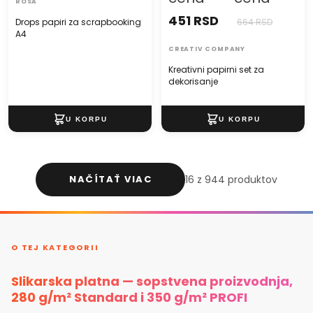
ROSA
451 RSD
Drops papiri za scrapbooking
664 RSD
A4
CREATIV COMPANY
Kreativni papirni set za
dekorisanje
NAČÍTAŤ VIAC
16 z 944 produktov
O TEJ KATEGORII
Slikarska platna — sopstvena proizvodnja,
280 g/m² Standard i 350 g/m² PROFI