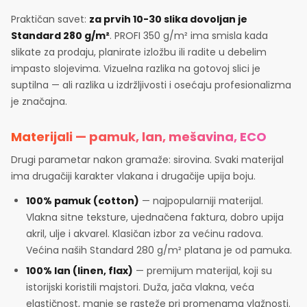
Praktičan savet:
za prvih 10-30 slika dovoljan je
Standard 280 g/m²
. PROFI 350 g/m² ima smisla kada
slikate za prodaju, planirate izložbu ili radite u debelim
impasto slojevima. Vizuelna razlika na gotovoj slici je
suptilna — ali razlika u izdržljivosti i osećaju profesionalizma
je značajna.
Materijali — pamuk, lan, mešavina, ECO
Drugi parametar nakon gramaže: sirovina. Svaki materijal
ima drugačiji karakter vlakana i drugačije upija boju.
100% pamuk (cotton)
— najpopularniji materijal.
Vlakna sitne teksture, ujednačena faktura, dobro upija
akril, ulje i akvarel. Klasičan izbor za većinu radova.
Većina naših Standard 280 g/m² platana je od pamuka.
100% lan (linen, flax)
— premijum materijal, koji su
istorijski koristili majstori. Duža, jača vlakna, veća
elastičnost, manje se rasteže pri promenama vlažnosti.