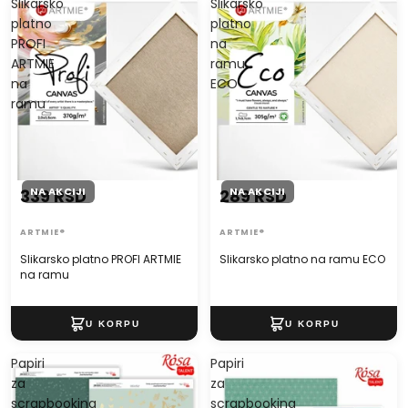
Slikarsko
Slikarsko
platno
platno
PROFI
na
ARTMIE
ramu
na
ECO
ramu
NA AKCIJI
NA AKCIJI
339 RSD
289 RSD
ARTMIE®
ARTMIE®
Slikarsko platno PROFI ARTMIE
Slikarsko platno na ramu ECO
na ramu
Papiri
Papiri
za
za
scrapbooking
scrapbooking