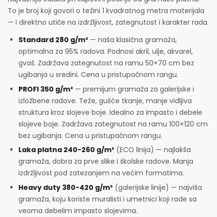
To je broj koji govori o težini 1 kvadratnog metra materijala
— i direktno utiče na izdržljivost, zategnutost i karakter rada.
Standard 280 g/m²
— naša klasična gramaža,
optimalna za 95% radova. Podnosi akril, ulje, akvarel,
gvaš. Zadržava zategnutost na ramu 50×70 cm bez
ugibanja u sredini. Cena u pristupačnom rangu.
PROFI 350 g/m²
— premijum gramaža za galerijske i
izložbene radove. Teže, gušće tkanje, manje vidljiva
struktura kroz slojeve boje. Idealno za impasto i debele
slojeve boje. Zadržava zategnutost na ramu 100×120 cm
bez ugibanja. Cena u pristupačnom rangu.
Laka platna 240-260 g/m²
(ECO linija) — najlakša
gramaža, dobra za prve slike i školske radove. Manja
izdržljivost pod zatezanjem na većim formatima.
Heavy duty 380-420 g/m²
(galerijske linije) — najviša
gramaža, koju koriste muralisti i umetnici koji rade sa
veoma debelim impasto slojevima.