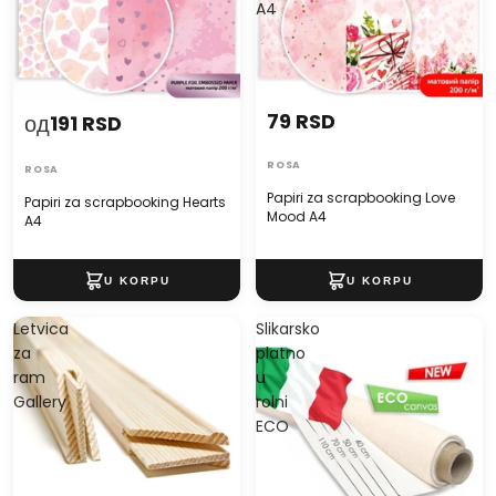
A4
79 RSD
од
191 RSD
ROSA
ROSA
Papiri za scrapbooking Love
Papiri za scrapbooking Hearts
Mood A4
A4
Letvica
Slikarsko
za
platno
ram
u
Gallery
rolni
ECO