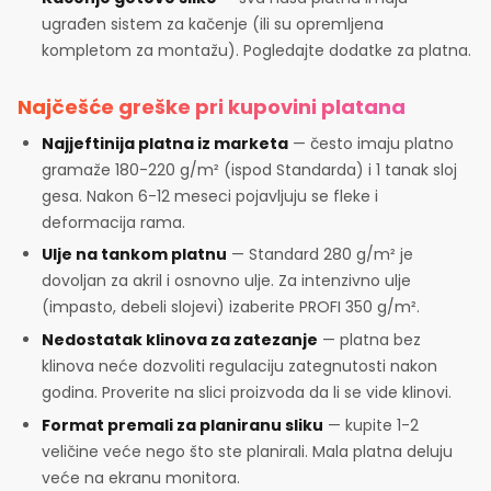
ugrađen sistem za kačenje (ili su opremljena
kompletom za montažu). Pogledajte dodatke za platna.
Najčešće greške pri kupovini platana
Najjeftinija platna iz marketa
— često imaju platno
gramaže 180-220 g/m² (ispod Standarda) i 1 tanak sloj
gesa. Nakon 6-12 meseci pojavljuju se fleke i
deformacija rama.
Ulje na tankom platnu
— Standard 280 g/m² je
dovoljan za akril i osnovno ulje. Za intenzivno ulje
(impasto, debeli slojevi) izaberite PROFI 350 g/m².
Nedostatak klinova za zatezanje
— platna bez
klinova neće dozvoliti regulaciju zategnutosti nakon
godina. Proverite na slici proizvoda da li se vide klinovi.
Format premali za planiranu sliku
— kupite 1-2
veličine veće nego što ste planirali. Mala platna deluju
veće na ekranu monitora.