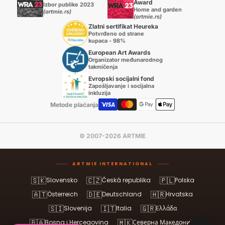
Award
Izbor publike 2023
Home and garden
(artmie.rs)
(artmie.rs)
Zlatni sertifikat Heureka
Potvrđeno od strane
kupaca - 98%
European Art Awards
Organizator međunarodnog
takmičenja
Evropski socijalni fond
Zapošljavanje i socijalna
inkluzija
Metode plaćanja
© 2007-2026 ARTMIE
ARTMIE INTERNATIONAL
🇸🇰
🇨🇿
🇵🇱
Slovensko
Česká republika
Polska
🇦🇹
🇩🇪
🇭🇷
Österreich
Deutschland
Hrvatska
🇸🇮
🇮🇹
🇬🇷
Slovenija
Italia
Ελλάδα
🇧🇦
🇲🇰
Bosna i Hercegovina
Северна Македонија