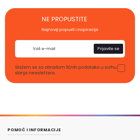
NE PROPUSTITE
Najnoviji popusti i inspiracije
E-
Prijavite se
pošta
Slažem se sa obradom ličnih podataka u svrhu
slanja newslettera.
POMOĆ I INFORMACIJE