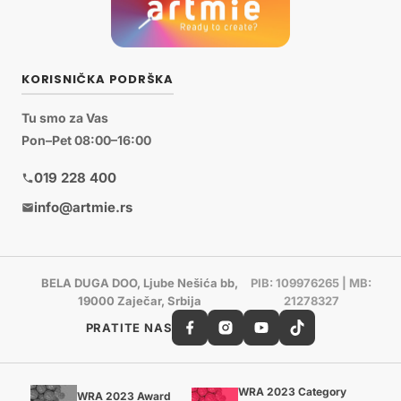
KORISNIČKA PODRŠKA
Tu smo za Vas
Pon–Pet 08:00–16:00
019 228 400
info@artmie.rs
BELA DUGA DOO, Ljube Nešića bb,
PIB: 109976265 | MB:
19000 Zaječar, Srbija
21278327
PRATITE NAS
WRA 2023 Category
WRA 2023 Award