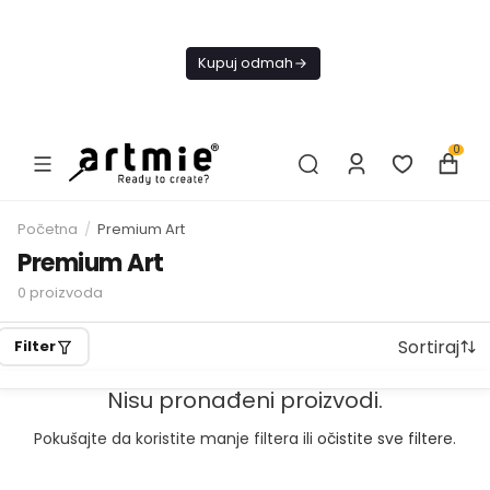
Danas
besplatna
Kupuj odmah
dostava od
4000 RSD
0
Početna
/
Premium Art
Premium Art
0
proizvoda
Sortiraj
Filter
Nisu pronađeni proizvodi.
Pokušajte da koristite manje filtera ili
očistite sve filtere
.