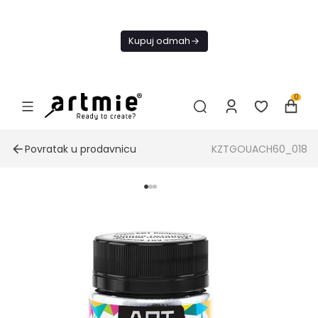
Danas
besplatna
Kupuj odmah
dostava od
4000 RSD
0
Povratak u prodavnicu
KZTGOUACH60_018