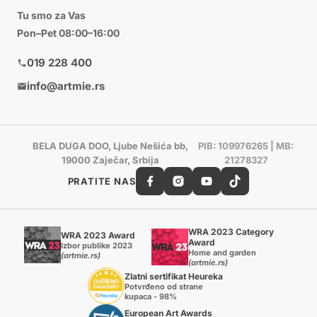
Tu smo za Vas
Pon–Pet 08:00–16:00
019 228 400
info@artmie.rs
BELA DUGA DOO, Ljube Nešića bb,
PIB: 109976265 | MB:
19000 Zaječar, Srbija
21278327
PRATITE NAS
WRA 2023 Category
WRA 2023 Award
Award
Izbor publike 2023
Home and garden
(artmie.rs)
(artmie.rs)
Zlatni sertifikat Heureka
Potvrđeno od strane
kupaca - 98%
European Art Awards