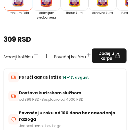
Titanijum Bela
kadmijum
limun žuta
osnovna žuta
žuta 
svetlocrvena
309 RSD
Dodaj u
Smanji količinu
Povećaj količinu
korpu
Poruči danas i stiže
14–17. avgust
Dostava kurirskom službom
od 399 RSD · Besplatno od 4000 RSD
Povraćaj u roku od 100 dana bez navođenja
razloga
Jednostavno i bez brige