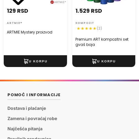
129 RSD
1.529 RSD
ARTMIE®
KOMPOZIT
(2)
ARTMIE Mystery proizvod
Premium ART kompozitni set
gvaš boja
POMOĆ I INFORMACIJE
Dostava i plaćanje
Zamena i povraćaj robe
Najčešća pitanja
Pravilnik prodavnice