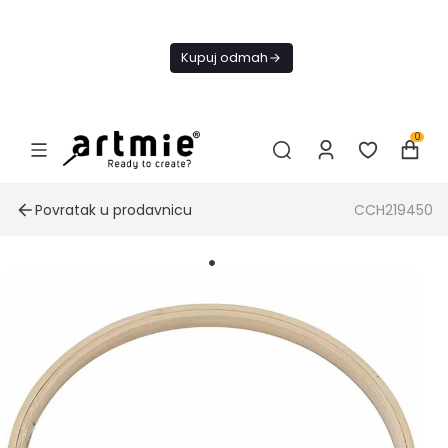
Danas
besplatna
Kupuj odmah
dostava od
4000 RSD
0
Povratak u prodavnicu
CCH219450