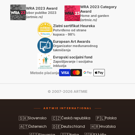
WRA 2023 Category
WRA 2023 Award
Award
Izbor publike 2023
Home and garden
(artmie.rs)
(artmie.rs)
Zlatni sertifikat Heureka
Potvrđeno od strane
kupaca - 98%
European Art Awards
Organizator međunarodnog
takmičenja
Evropski socijalni fond
Zapošljavanje i socijalna
inkluzija
Metode plaćanja
© 2007-2026 ARTMIE
ARTMIE INTERNATIONAL
🇸🇰
🇨🇿
🇵🇱
Slovensko
Česká republika
Polska
🇦🇹
🇩🇪
🇭🇷
Österreich
Deutschland
Hrvatska
Slovenija
Italia
Ελλάδα