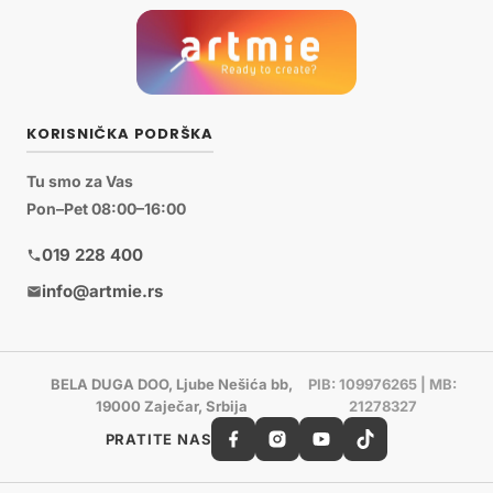
KORISNIČKA PODRŠKA
Tu smo za Vas
Pon–Pet 08:00–16:00
019 228 400
info@artmie.rs
BELA DUGA DOO, Ljube Nešića bb,
PIB: 109976265 | MB:
19000 Zaječar, Srbija
21278327
PRATITE NAS