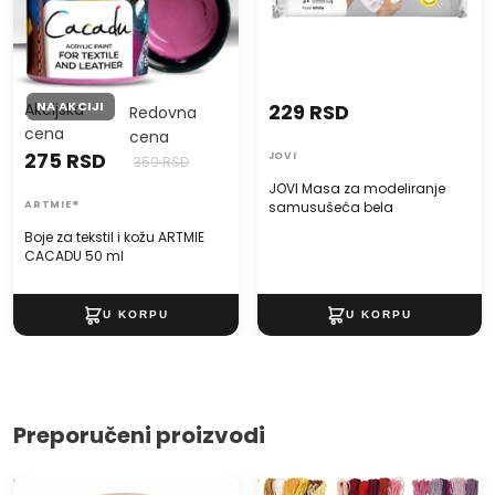
NA AKCIJI
Akcijska
229 RSD
Redovna
cena
cena
275 RSD
JOVI
359 RSD
JOVI Masa za modeliranje
ARTMIE®
samusušeća bela
Boje za tekstil i kožu ARTMIE
CACADU 50 ml
Preporučeni proizvodi
Ram za vez
Konci za vez 1 mm