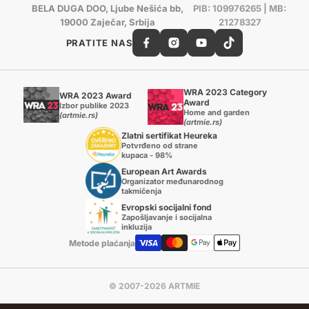
BELA DUGA DOO, Ljube Nešića bb,
PIB: 109976265 | MB:
19000 Zaječar, Srbija
21278327
PRATITE NAS
WRA 2023 Category
WRA 2023 Award
Award
Izbor publike 2023
Home and garden
(artmie.rs)
(artmie.rs)
Zlatni sertifikat Heureka
Potvrđeno od strane
kupaca - 98%
European Art Awards
Organizator međunarodnog
takmičenja
Evropski socijalni fond
Zapošljavanje i socijalna
inkluzija
Metode plaćanja
© 2007-2026 ARTMIE