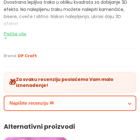
Dvostrana lepljiva traka u obliku kvadrata za dobijanje 3D
efekta. Na nalepljenu traku možete nalepiti kamenčiće,
bisere, cveće I slično. Nakon nalepljenja, ukrasi daju 3D
efekat.
Pročitaj više
Pakovanje sadrži: 2 x 400 kom kvadrata
Debljina kvadrata: 2 mm
Brend:
DP Craft
Dimenzija 1 kvadrata: 5 x 5 mm
Za svaku recenziju poslaćemo Vam malo
🎁
iznenađenje!
Napišite recenziju ✉
Alternativni proizvodi