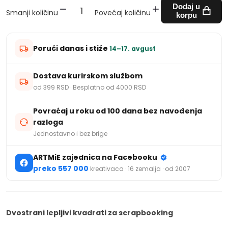
Dodaj u
Smanji količinu
Povećaj količinu
korpu
Poruči danas i stiže
14–17. avgust
Dostava kurirskom službom
od 399 RSD · Besplatno od 4000 RSD
Povraćaj u roku od 100 dana bez navođenja
razloga
Jednostavno i bez brige
ARTMiE zajednica na Facebooku
preko 557 000
kreativaca · 16 zemalja · od 2007
Dvostrani lepljivi kvadrati za scrapbooking