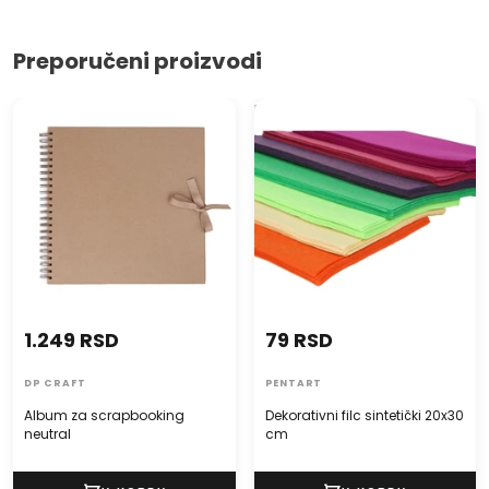
Preporučeni proizvodi
Album za scrapbooking
Dekorativni filc sintetički
neutral
20x30 cm
1.249 RSD
79 RSD
DP CRAFT
PENTART
Album za scrapbooking
Dekorativni filc sintetički 20x30
neutral
cm