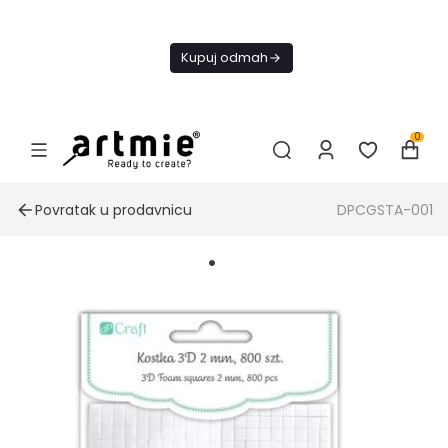
Danas
besplatna
Kupuj odmah
dostava od
4000 RSD
0
Povratak u prodavnicu
DPCGSTA-001