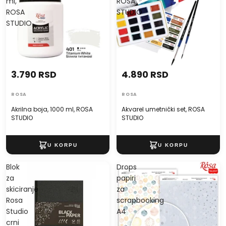
ml,
ROSA
ROSA
STUDIO
STUDIO
3.790 RSD
4.890 RSD
ROSA
ROSA
Akrilna boja, 1000 ml, ROSA
Akvarel umetnički set, ROSA
STUDIO
STUDIO
Blok
Drops
za
papiri
skiciranje
za
Rosa
scrapbooking
Studio
A4
crni