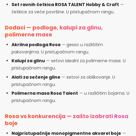
Set ravnih četkica ROSA TALENT Hobby & Craft
—
četkice za veće površine. U pristupačnom rangu.
Dodaci — podloge, kalupi za glinu,
polimerne mase
Akrilna podloga Rosa
— gesso u različitim
pakovanjima. U pristupačnom rangu.
Kalupi za glinu
— setovi idealni za polimerne mase. U
pristupačnom rangu.
Alati za sečenje gline
— setovi za oblikovanje. U
pristupačnom rangu.
Polimerna masa Rosa Talent
— u različitim bojama. U
pristupačnom rangu.
Rosa vs konkurencija — zašto izabrati Rosa
boje
Najpristupačnije monopigmentne akvarel boje
—