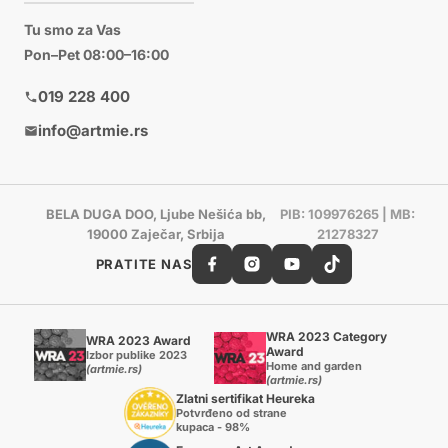
Tu smo za Vas
Pon–Pet 08:00–16:00
019 228 400
info@artmie.rs
BELA DUGA DOO, Ljube Nešića bb,
PIB: 109976265 | MB:
19000 Zaječar, Srbija
21278327
PRATITE NAS
WRA 2023 Category
WRA 2023 Award
Award
Izbor publike 2023
Home and garden
(artmie.rs)
(artmie.rs)
Zlatni sertifikat Heureka
Potvrđeno od strane
kupaca - 98%