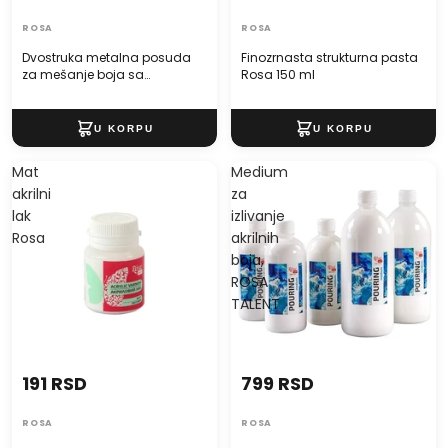
ROSA
ROSA
Dvostruka metalna posuda
Finozrnasta strukturna pasta
za mešanje boja sa
Rosa 150 ml
poklopcem
Mat
Medium
akrilni
za
lak
izlivanje
Rosa
akrilnih
boja,
ROSA
TALENT
191 RSD
799 RSD
ROSA
ROSA