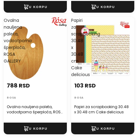
Ovalna
Papiri
nauljena
za
paleta,
scrapbooking
vodootporna
30.48
šperploča,
x
ROSA
30.48
GALLERY
cm
Cake
delicious
788 RSD
103 RSD
ROSA
ROSA
Ovalna nauljena paleta,
Papiri za scrapbooking 30.48
vodootporna šperploča, ROSA
x 30.48 cm Cake delicious
GALLERY