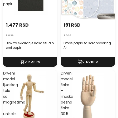
papir
1.477 RSD
191 RSD
ROSA
ROSA
Blok za skiciranje Rosa Studio
Drops papiri za scrapbooking
crni papir
A4
Drveni
Drveni
model
model
ljudskog
šake
tela
-
sa
muška
magnetima
desna
-
šaka
uniseks
30.5