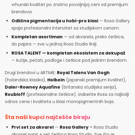
vrhunski kvalitet po znatno povoljnijoj ceni od premijum
brendova.
Odlična pigmentacija u hobi-pro klasi
— Rosa Gallery
spaja profesionalni intenzitet sa studijskom cenom.
Kompletan asortiman
— od akvarela, preko četkica,
do papira — sve u jednoj Rosa Studio liniji.
ROSA TALENT — kompletan ekosistem za dekupaž
— kutije, pečati, podloge i četkice pod jednim brendom.
Drugi brendovi u ARTMiE:
Royal Talens Van Gogh
(holandska klasika),
Holbein
(japanski premijum kvalitet),
Daler-Rowney Aquafine
(britanska studijska serija),
Roubloff
(profesionalne četkice). Izaberite Rosa za najbolji
odnos cene i kvaliteta u klasi monopigmentnih boja.
Šta naši kupci najčešće biraju
Prvi set za akvarel
—
Rosa Gallery
+ Rosa Studio
akvarel papir + set četkica Rosa Studio. Sve što je