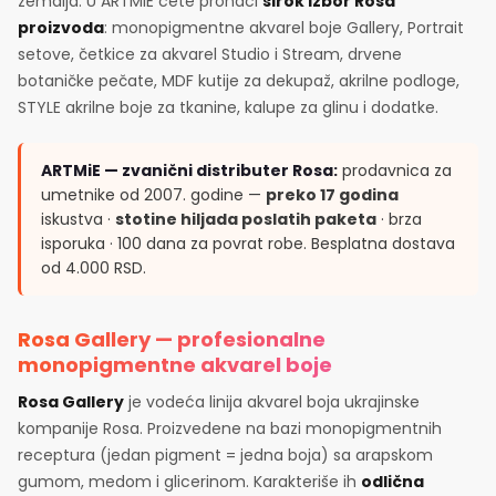
zemalja. U ARTMiE ćete pronaći
širok izbor Rosa
proizvoda
: monopigmentne akvarel boje Gallery, Portrait
setove, četkice za akvarel Studio i Stream, drvene
botaničke pečate, MDF kutije za dekupaž, akrilne podloge,
STYLE akrilne boje za tkanine, kalupe za glinu i dodatke.
ARTMiE — zvanični distributer Rosa:
prodavnica za
umetnike od 2007. godine —
preko 17 godina
iskustva ·
stotine hiljada poslatih paketa
· brza
isporuka · 100 dana za povrat robe. Besplatna dostava
od 4.000 RSD.
Rosa Gallery — profesionalne
monopigmentne akvarel boje
Rosa Gallery
je vodeća linija akvarel boja ukrajinske
kompanije Rosa. Proizvedene na bazi monopigmentnih
receptura (jedan pigment = jedna boja) sa arapskom
gumom, medom i glicerinom. Karakteriše ih
odlična