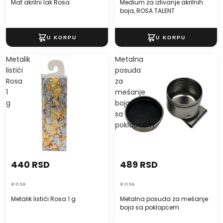
Mat akrilni lak Rosa
Medium za izlivanje akrilnih
boja, ROSA TALENT
Metalik
Metalna
listići
posuda
Rosa
za
1
mešanje
g
boja
sa
poklopcem
440 RSD
489 RSD
ROSA
ROSA
Metalik listići Rosa 1 g
Metalna posuda za mešanje
boja sa poklopcem