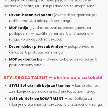
materijalima i dekupažu. Specijalizovan je za drvene
botaničke pečate, MDF kutije i dodatke za skrapbuking.
Drveni botanički pečati
(cveće, lišće, geometrija) —
različiti motivi. U pristupačnom rangu.
MDF kutije
(kvadratne, ovalne, pravougaone, sa
poklopcem) — različite dimenzije. U pristupačnom
rangu. Poluproizvodi za dekupaž.
Drveni dekor privezak Anđeo
— poluproizvod za
dekupaž. U pristupačnom rangu.
MDF poklon torba
— drvena torba za dekorisanje. U
pristupačnom rangu.
STYLE ROSA TALENT — akrilne boje za tekstil
STYLE Set akrilnih boja za tkanine
— kompletan set
za slikanje na pamuku i lanu. U pristupačnom rangu.
Set hobi četkica ROSA TALENT
— set četkica za
slikanje na tkaninama i dekupaž. U pristupačnom rangu.