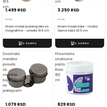
19.5
cm
cm
1.499 RSD
3.250 RSD
ROSA
ROSA
Drveni model ljudskog tela sa
Drveni model šake - muška
magnetima - uniseks 19.5 cm
desna šaka 30.5 cm
Dvostruka
Finozrnasta
metalna
strukturna
posuda
pasta
za
Rosa
mešanje
150
boja
ml
sa
poklopcem
1.079 RSD
829 RSD