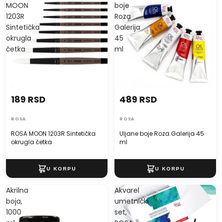
MOON
boje
1203R
Roza
Sintetička
Galerija
okrugla
45
četka
ml
189 RSD
489 RSD
ROSA
ROSA
ROSA MOON 1203R Sintetička
Uljane boje Roza Galerija 45
okrugla četka
ml
Akrilna
Akvarel
boja,
umetnički
1000
set,