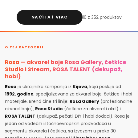
NAČÍTAŤ VIAC
16 z 352 produktov
O TEJ KATEGORII
Rosa — akvarel boje Rosa Gallery, četkice
Studio i Stream, ROSA TALENT (dekupaž,
hobi)
Rosa
je ukrajinska kompanija iz
Kijeva
, koja posluje od
1992. godine
, specijalizovana za akvarel boje, četkice i hobi
materijale. Brend čine tri linije:
Rosa Gallery
(profesionalne
akvarel boje),
Rosa Studio
(četkice za akvarel i akril) i
ROSA TALENT
(dekupaž, pečati, DIY i hobi dodaci). Rosa je
jedan od vodećih istočnoevropskih proizvođača u
segmentu akvarela i četkica, sa izvozom u preko 30