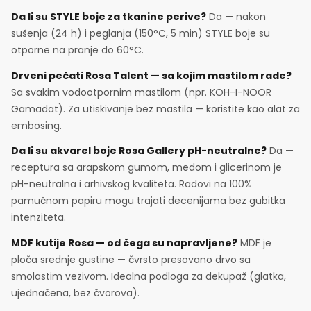
Da li su STYLE boje za tkanine perive?
Da — nakon
sušenja (24 h) i peglanja (150°C, 5 min) STYLE boje su
otporne na pranje do 60°C.
Drveni pečati Rosa Talent — sa kojim mastilom rade?
Sa svakim vodootpornim mastilom (npr. KOH-I-NOOR
Gamadat). Za utiskivanje bez mastila — koristite kao alat za
embosing.
Da li su akvarel boje Rosa Gallery pH-neutralne?
Da —
receptura sa arapskom gumom, medom i glicerinom je
pH-neutralna i arhivskog kvaliteta. Radovi na 100%
pamučnom papiru mogu trajati decenijama bez gubitka
intenziteta.
MDF kutije Rosa — od čega su napravljene?
MDF je
ploča srednje gustine — čvrsto presovano drvo sa
smolastim vezivom. Idealna podloga za dekupaž (glatka,
ujednačena, bez čvorova).