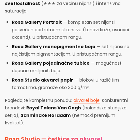
svetlostalnost
(★★★ za većinu nijansi) i intenzivna
saturacija.
Rosa Gallery Portrait
— kompletan set nijansi
posvećen portretnom slikarstvu (tonovi kože, osnovni
akcenti). U pristupačnom rangu.
Rosa Gallery monopigmentne boje
— set nijansi sa
najčistijom pigmentacijom. U pristupačnom rangu.
Rosa Gallery pojedinačne tubice
— mogućnost
dopune omiljenih boja.
Rosa Studio akvarel papir
— blokovi u različitim
formatima, gramaže oko 300 g/m².
Pogledajte kompletnu ponudu:
akvarel boje
. Konkurentni
brendovi:
Royal Talens Van Gogh
(holandska studijska
serija),
Schmincke Horadam
(nemački premijum
kvalitet).
Rosa Studio — četkice za akvarel