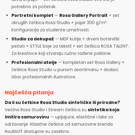
potrebno za početak.
Portretni komplet
—
Rosa Gallery Portrait
+ set
okruglih četkica Rosa Studio + papir 300 g/m².
Konfiguracija za studente umetnosti.
Studio za dekupaž
— MDF kutije + drveni botanički
pečati + STYLE boje za tekstil + set četkica ROSA TALENT.
Za kreativce koji stvaraju ručno rađene poklone.
Profesionalni atelje
— kompletan set Rosa Gallery +
četkice Rosa Studio u punom asortimanu + dodaci.
Izbor profesionalnih ilustratora.
Najčešća pitanja
Da li su četkice Rosa Studio sintetičke ili prirodne?
Većina Rosa Studio i Stream četkica su
sintetika koja
imitira samurovinu
— upijajuće, elastične i lake za
održavanje. Klasične četkice od samurovine brenda
Roubloff dostupne su zasebno.