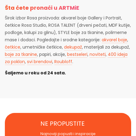
Šta ćete pronaći u ARTMiE
Širok izbor Rosa proizvoda: akvarel boje Gallery i Portrait,
četkice Rosa Studio, ROSA TALENT (drveni pečati, MDF kutije,
podloge, kalupi za glinu), STYLE boje za tkanine, polimerne
mase i dodaci. Pogledajte i srodne kategorije:
akvarel boje
,
četkice
, umetničke četkice,
dekupaž
, materijali za dekupaž,
boje za tkanine
, papiri, akcije,
bestseleri
,
noviteti
,
400 ideja
za poklon
,
svi brendovi
,
Roubloff
.
Šaljemo u roku od 24 sata.
NE PROPUSTITE
Najnoviji popusti i inspiracije