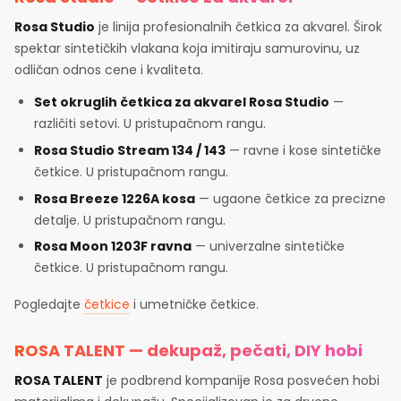
Rosa Studio
je linija profesionalnih četkica za akvarel. Širok
spektar sintetičkih vlakana koja imitiraju samurovinu, uz
odličan odnos cene i kvaliteta.
Set okruglih četkica za akvarel Rosa Studio
—
različiti setovi. U pristupačnom rangu.
Rosa Studio Stream 134 / 143
— ravne i kose sintetičke
četkice. U pristupačnom rangu.
Rosa Breeze 1226A kosa
— ugaone četkice za precizne
detalje. U pristupačnom rangu.
Rosa Moon 1203F ravna
— univerzalne sintetičke
četkice. U pristupačnom rangu.
Pogledajte
četkice
i umetničke četkice.
ROSA TALENT — dekupaž, pečati, DIY hobi
ROSA TALENT
je podbrend kompanije Rosa posvećen hobi