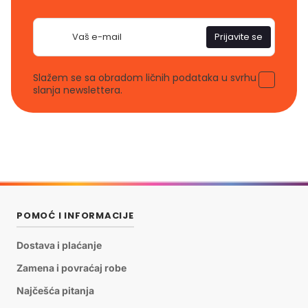
E-
Prijavite se
pošta
Slažem se sa obradom ličnih podataka u svrhu
slanja newslettera.
POMOĆ I INFORMACIJE
Dostava i plaćanje
Zamena i povraćaj robe
Najčešća pitanja