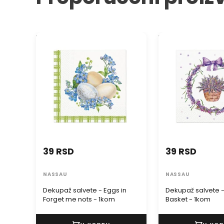
Dekupaž salvete - Eggs in
Dekupaž salvete -
Forget me nots - 1kom
Basket - 1kom
39 RSD
39 RSD
NASSAU
NASSAU
Dekupaž salvete - Eggs in
Dekupaž salvete 
Forget me nots - 1kom
Basket - 1kom