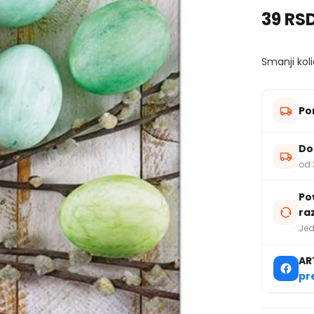
39 RS
Smanji koli
Po
Do
od 
Po
ra
Jed
AR
pr