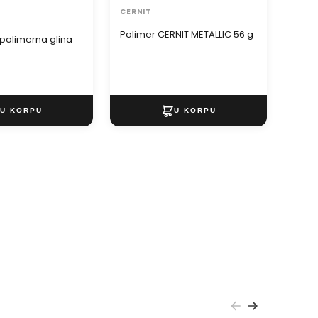
CERNIT
PENT
Polimer CERNIT METALLIC 56 g
Boja 
polimerna glina
PENT