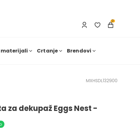
Prijavi se
Nova registracija
0
 materijali
Crtanje
Brendovi
MXHSDL132900
ta za dekupaž Eggs Nest -
o