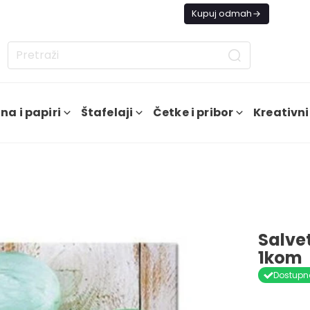
s besplatna dostava od 4000 RSD
Kupuj odmah
na i papiri
Štafelaji
Četke i pribor
Kreativni
Salve
1kom
Dostupn