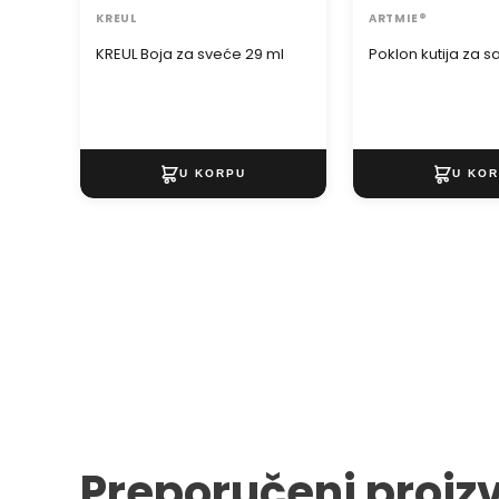
KREUL
ARTMIE®
KREUL Boja za sveće 29 ml
Poklon kutija za 
Preporučeni proiz