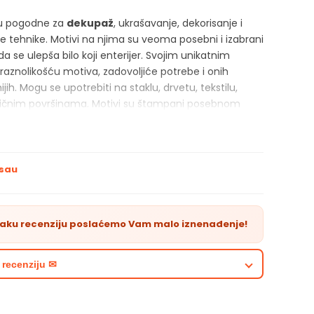
u pogodne za
dekupaž
, ukrašavanje, dekorisanje i
ne tehnike. Motivi na njima su veoma posebni i izabrani
a se ulepša bilo koji enterijer. Svojim unikatnim
 raznolikošću motiva, zadovoljiće potrebe i onih
jih. Mogu se upotrebiti na staklu, drvetu, tekstilu,
 sličnim površinama. Motivi su štampani posebnom
oznatom kao silk-screen print. U vaš rad uneće
adost.
RISTIKE PROIZVODA
sau
ete pogodne za dekupaž. ukrašavanje, dekorisanje i
e tehinke
vaku recenziju poslaćemo Vam malo iznenađenje!
nzije: 33 cm x 33 cm
 recenziju ✉