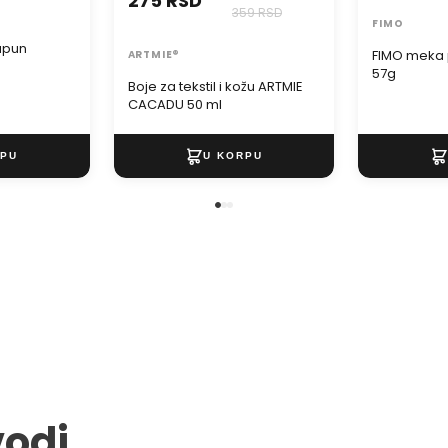
275 RSD
359 RSD
FIMO
sapun
FIMO meka 
ARTMIE®
57g
Boje za tekstil i kožu ARTMIE
CACADU 50 ml
vodi