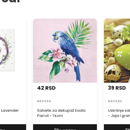
 Lavender
Salvete za dekupaž Exotic
Uskršnje sal
Parrot - 1 kom
Jaja I granči
42 RSD
39 RSD
NASSAU
NASSAU
- Lavender
Salvete za dekupaž Exotic
Uskršnje s
Parrot - 1 kom
- Jaja I gr