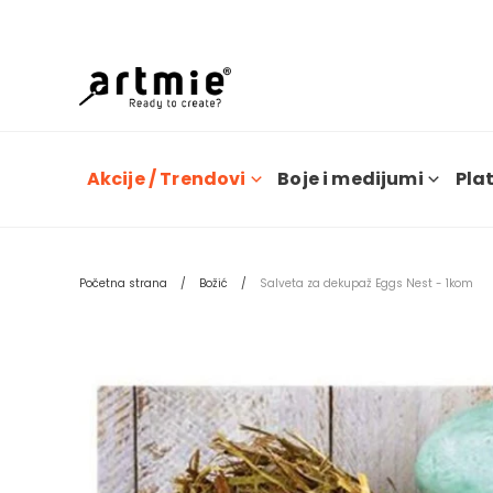
Dana
Akcije / Trendovi
Boje i medijumi
Plat
Početna strana
Božić
Salveta za dekupaž Eggs Nest - 1kom