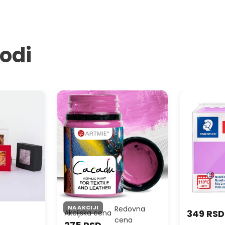
vodi
apun
Boje za tekstil i kožu ARTMIE
FIMO meka p
CACADU 50 ml
NA AKCIJI
Redovna
349 RSD
Akcijska cena
cena