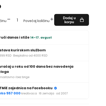
D
Dodaj u
činu
Povećaj količinu
korpu
ruči danas i stiže
14–17. avgust
stava kurirskom službom
399 RSD · Besplatno od 4000 RSD
vraćaj u roku od 100 dana bez navođenja
zloga
nostavno i bez brige
TMiE zajednica na Facebooku
eko 557 000
kreativaca · 16 zemalja · od 2007