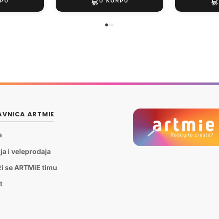
VNICA ARTMIE
a
ja i veleprodaja
ži se ARTMiE timu
t