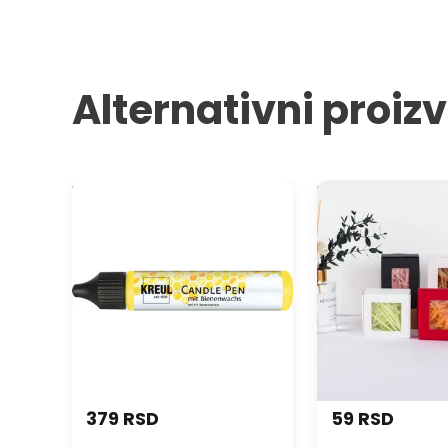
Alternativni proiz
KREUL Boja za sveće 29 ml
Poklon kutija za s
379 RSD
59 RSD