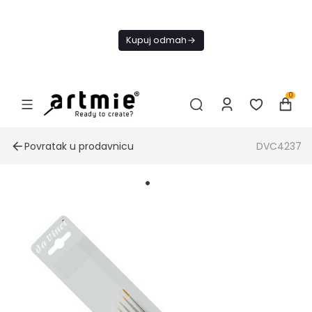
Danas
besplatna
Kupuj odmah
dostava od
4000 RSD
0
Povratak u prodavnicu
DVC4237