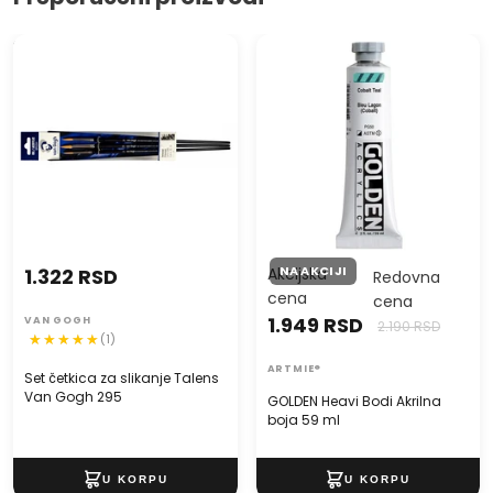
Set četkica za slikanje Talens
GOLDEN Heavi Bodi Akrilna
Van Gogh 295
boja 59 ml
NA AKCIJI
1.322 RSD
Akcijska
Redovna
cena
cena
1.949 RSD
VAN GOGH
2.190 RSD
(1)
ARTMIE®
Set četkica za slikanje Talens
Van Gogh 295
GOLDEN Heavi Bodi Akrilna
boja 59 ml