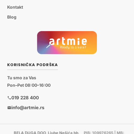
Kontakt
Blog
KORISNIČKA PODRŠKA
Tu smo za Vas
Pon–Pet 08:00–16:00
019 228 400
info@artmie.rs
BELA DUGA DOO, Ljube Nešića bb,
PIB: 109976265 | MB: