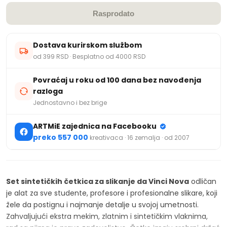
Rasprodato
Dostava kurirskom službom
od 399 RSD · Besplatno od 4000 RSD
Povraćaj u roku od 100 dana bez navođenja
razloga
Jednostavno i bez brige
ARTMiE zajednica na Facebooku
preko 557 000
kreativaca · 16 zemalja · od 2007
Set sintetičkih četkica za slikanje da Vinci Nova
odličan
je alat za sve studente, profesore i profesionalne slikare, koji
žele da postignu i najmanje detalje u svojoj umetnosti.
Zahvaljujući ekstra mekim, zlatnim i sintetičkim vlaknima,