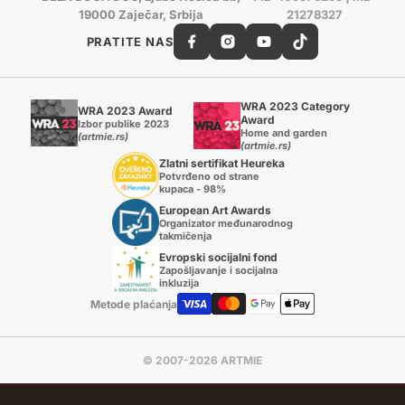
19000 Zaječar, Srbija
21278327
PRATITE NAS
WRA 2023 Category
WRA 2023 Award
Award
Izbor publike 2023
Home and garden
(artmie.rs)
(artmie.rs)
Zlatni sertifikat Heureka
Potvrđeno od strane
kupaca - 98%
European Art Awards
Organizator međunarodnog
takmičenja
Evropski socijalni fond
Zapošljavanje i socijalna
inkluzija
Metode plaćanja
© 2007-2026 ARTMIE