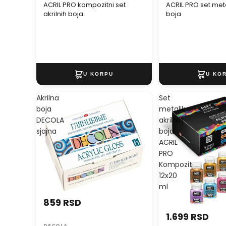
ACRIL PRO kompozitni set
ACRIL PRO set metal
akrilnih boja
boja
Akrilna
Set
boja
metalik
DECOLA
akrilnih
sjajna
boja
ACRIL
PRO
Kompozit
12x20
ml
859 RSD
1.699 RSD
DECOLA