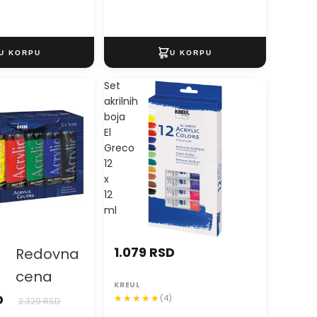
Set
akrilnih
boja
El
Greco
12
x
12
ml
1.079 RSD
Redovna
cena
KREUL
D
(4)
2.329 RSD