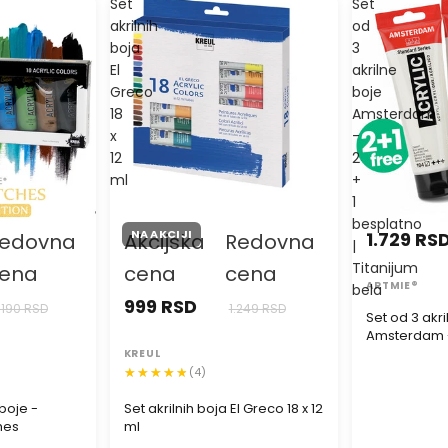
Set
Set
akrilnih
od
boja
3
El
akrilne
Greco
boje
18
Amsterdam
x
-
12
2
ml
+
1
besplatno
NA AKCIJI
1.729 RS
edovna
Akcijska
Redovna
|
Titanijum
ena
cena
cena
ARTMIE®
bela
999 RSD
.190 RSD
1.249 RSD
Set od 3 akr
Amsterdam - 
Titanijum be
KREUL
(4)
boje -
Set akrilnih boja El Greco 18 x 12
hes
ml