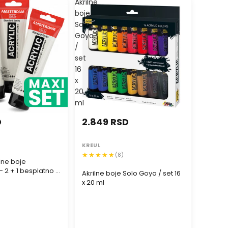
Akrilne
boje
Solo
Goya
/
set
16
x
20
ml
D
2.849 RSD
KREUL
(8)
ilne boje
2 + 1 besplatno |
Akrilne boje Solo Goya / set 16
la
x 20 ml