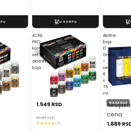
ACRIL
Akrilne
PRO
boje
kompozitni
El
set
Greco
akrilnih
-
boja
set
6
x
75
ml
NA AKCIJI
1.549 RSD
Akcijska
cena
KOMPOZIT
1.889 RS
(3)