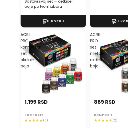
Sastavi svoj set — četkice i
boje po tvom izboru
ACRIL
ACRIL
PRO
PRO
kompozitni
set
set
metalik
akrilnih
akrilnih
boja
boja
1.199 RSD
889 RSD
KOMPOZIT
KOMPOZIT
(3)
(2)