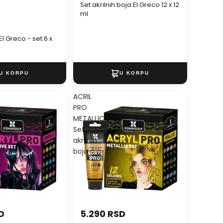
Set akrilnih boja El Greco 12 x 12
ml
El Greco - set 6 x
ACRIL
PRO
METALLIC
Set
akrilnih
boja
D
5.290 RSD