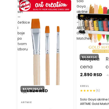
Sastavi
Solo
svoj
Goya
set
akrilne
—
boje
četkice
-
i
ARTMIE
boje
Gold
po
Matches
tvom
izboru
NA AKCIJI
Akcijska
R
cena
c
2.890 RSD
4
KREUL
RASPRODAJA
од
1.824 RSD
(5)
Solo Goya akrilne 
ARTMIE
ARTMIE Gold Matc