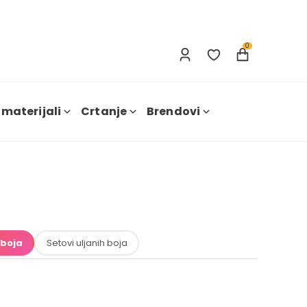
Prijavi se
Nova registracija
0
 materijali
Crtanje
Brendovi
 boja
Setovi uljanih boja