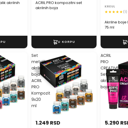
ik akrilnih
ACRIL PRO kompozitni set
KREUL
akrilnih boja
(1)
Akrilne boje 
75 ml
Set
ACRIL
metalik
PRO
akrilnih
CREATIVE
boja
Set
ACRIL
akrilnih
PRO
boja
Kompozit
9x20
ml
1.249 RSD
5.290 RS