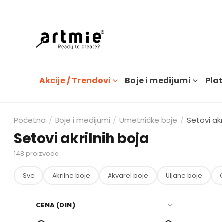
Dana
Akcije / Trendovi
Boje i medijumi
Plat
Početna
/
Boje i medijumi
/
Umetničke boje
/
Setovi akr
Setovi akrilnih boja
148
proizvoda
Sve
Akrilne boje
Akvarel boje
Uljane boje