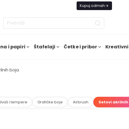
s besplatna dostava od 4000 RSD
Kupuj odmah
na i papiri
Štafelaji
Četke i pribor
Kreativni
ilnih boja
Gvaš i tempere
Grafičke boje
Airbrush
Setovi akrilnih