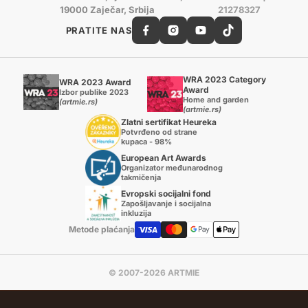
19000 Zaječar, Srbija
21278327
PRATITE NAS
WRA 2023 Category
WRA 2023 Award
Award
Izbor publike 2023
Home and garden
(artmie.rs)
(artmie.rs)
Zlatni sertifikat Heureka
Potvrđeno od strane
kupaca - 98%
European Art Awards
Organizator međunarodnog
takmičenja
Evropski socijalni fond
Zapošljavanje i socijalna
inkluzija
Metode plaćanja
© 2007-2026 ARTMIE