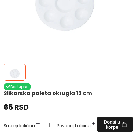
Dostupno
Slikarska paleta okrugla 12 cm
65 RSD
Dodaj u
Smanji količinu
Povećaj količinu
korpu