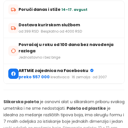
Poruči danas i stiže
14–17. avgust
Dostava kurirskom službom
od 399 RSD · Besplatno od 4000 RSD
Povraćaj u roku od 100 dana bez navođenja
razloga
Jednostavno i bez brige
ARTMiE zajednica na Facebooku
preko 557 000
kreativaca · 16 zemalja · od 2007
Slikarska paleta
je osnovni alat u slikarskom priboru svakog
umetnika i ne sme nedostajati.
Paleta od plastike
je
idealna za mešanje različitih tipova boja, ima okruglu formu i
7 malih odeljaka za istiskanje boje jednakih dimenzija i jedan
veći odeljak za mešanje boja. Dimenzije palete: 12 x 12 cm.