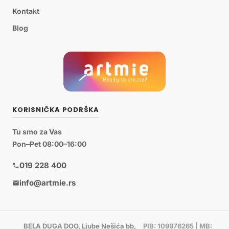
Kontakt
Blog
KORISNIČKA PODRŠKA
Tu smo za Vas
Pon–Pet 08:00–16:00
019 228 400
info@artmie.rs
BELA DUGA DOO, Ljube Nešića bb,
PIB: 109976265 | MB: