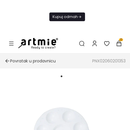
Danas
besplatna
Kupuj odmah
dostava od
4000 RSD
0
Povratak u prodavnicu
PNX02060201353