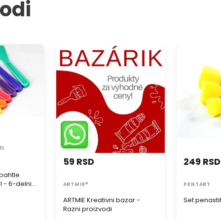
vodi
Made 
Pogledajt
ahtle Royal
ARTMIE Kreativni bazar - Razni
Set penastih 
elni set
proizvodi
EL
59 RSD
249 RSD
pahtle
 - 6-delni
ARTMIE®
PENTART
ARTMIE Kreativni bazar -
Set penastih
Razni proizvodi