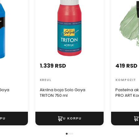
750 ml
ART Kompozi
1.339 RSD
419 RSD
KREUL
KOMPOZIT
 Goya
Akrilna boja Solo Goya
Pastelna ak
TRITON 750 ml
PRO ART Ko