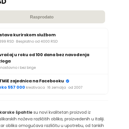
SD
Rasprodato
stava kurirskom službom
399 RSD · Besplatno od 4000 RSD
vraćaj u roku od 100 dana bez navođenja
zloga
nostavno i bez brige
TMiE zajednica na Facebooku
eko 557 000
kreativaca · 16 zemalja · od 2007
ikarske špahtle
su novi kvalitetan proizvod iz
likarskih noževa različitih oblika, proizvedenih u Italiji.
ktar oblika omogućava različitu u upotrebu, od tankih