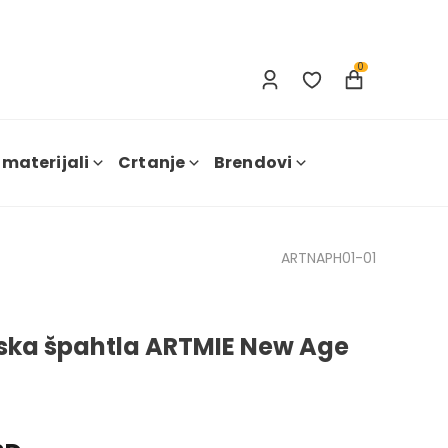
Prijavi se
Nova registracija
0
 materijali
Crtanje
Brendovi
ARTNAPH01-01
rska špahtla ARTMIE New Age