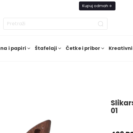
s besplatna dostava od 4000 RSD
Kupuj odmah
na i papiri
Štafelaji
Četke i pribor
Kreativni
Slika
01