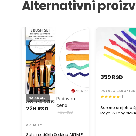
Alternativni proiz
Set sintetičkih četkica ARTMIE 4
Šarene umjetne šp
komada
& Langnickel - 6-d
359 RSD
ROYAL & LANGNICK
(1)
NA AKCIJI
Redovna
Akcijska cena
cena
239 RSD
Šarene umjetne š
439 RSD
Royal & Langnickel
set
ARTMIE®
Set sintetičkih četkica ARTMIE