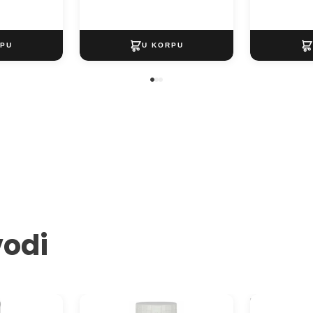
vodi
oya Acrylic
Akrilna boja Solo Goya TRITON
Pastelna akr