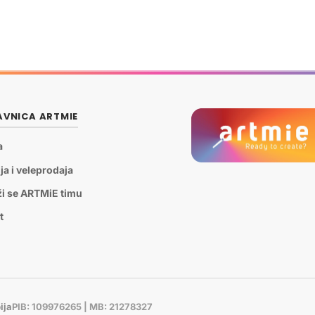
VNICA ARTMIE
a
ja i veleprodaja
ži se ARTMiE timu
t
ija
PIB: 109976265 | MB: 21278327