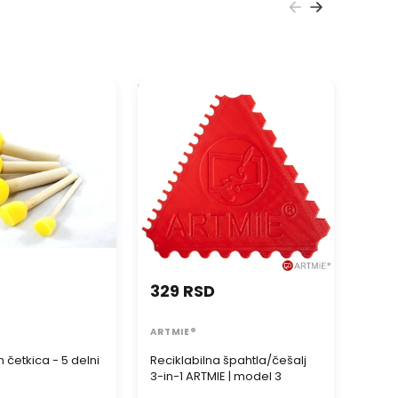
in Italy
e ponudu drugih profesionalnih špahtli ARTMIE:
četkica - 5 delni
Reciklabilna špahtla/češalj 3-
Recikla
in-1 ARTMIE | model 3
in-1 AR
329 RSD
329
ARTMIE®
ARTM
 četkica - 5 delni
Reciklabilna špahtla/češalj
Recik
3-in-1 ARTMIE | model 3
3-in-