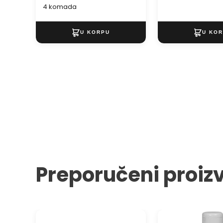
4 komada
Preporučeni proiz
Akrilna boja ACRIL PRO ART
Akrilna boja Solo G