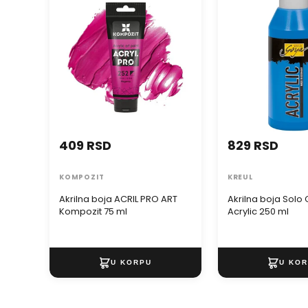
Kompozit 75 ml
250 ml
409 RSD
829 RSD
KOMPOZIT
KREUL
Akrilna boja ACRIL PRO ART
Akrilna boja Solo
Kompozit 75 ml
Acrylic 250 ml