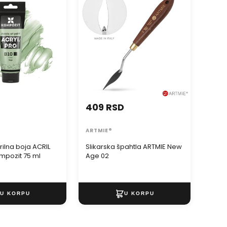
t 75 ml
Age 02
Pastre
409 RSD
459
ARTMIE®
ARTM
rilna boja ACRIL
Slikarska špahtla ARTMIE New
Slika
mpozit 75 ml
Age 02
Pastr