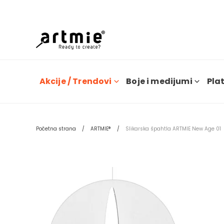
Dana
Akcije / Trendovi
Boje i medijumi
Plat
Početna strana
ARTMIE®
Slikarska špahtla ARTMIE New Age 01