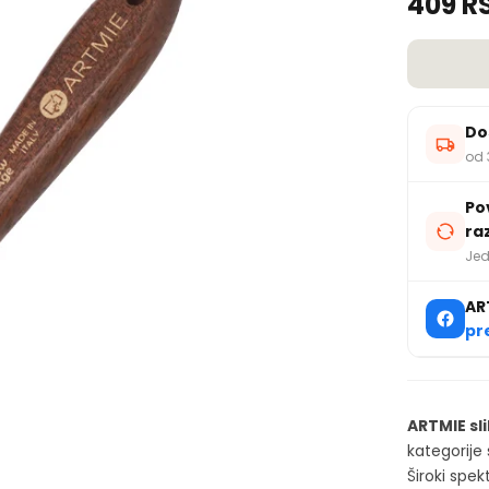
409 R
Do
od 
Po
ra
Jed
AR
pr
ARTMIE sl
kategorije s
Široki spe