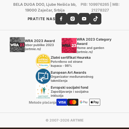
BELA DUGA DOO, Ljube Nešića bb,
PIB: 109976265 | MB:
19000 Zaječar, Srbija
21278327
PRATITE NAS
WRA 2023 Category
WRA 2023 Award
Award
Izbor publike 2023
Home and garden
(artmie.rs)
(artmie.rs)
Zlatni sertifikat Heureka
Potvrđeno od strane
kupaca - 98%
European Art Awards
Organizator međunarodnog
takmičenja
Evropski socijalni fond
Zapošljavanje i socijalna
inkluzija
Metode plaćanja
© 2007-2026 ARTMIE