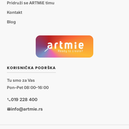
Pridruži se ARTMiE timu
Kontakt
Blog
KORISNIČKA PODRŠKA
Tu smo za Vas
Pon–Pet 08:00–16:00
019 228 400
info@artmie.rs