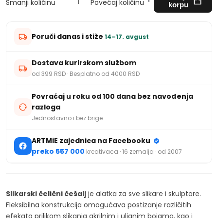
Smanji količinu
Povećaj količinu
korpu
Poruči danas i stiže
14–17. avgust
Dostava kurirskom službom
od 399 RSD · Besplatno od 4000 RSD
Povraćaj u roku od 100 dana bez navođenja
razloga
Jednostavno i bez brige
ARTMiE zajednica na Facebooku
preko 557 000
kreativaca · 16 zemalja · od 2007
Slikarski čelični češalj
je alatka za sve slikare i skulptore.
Fleksibilna konstrukcija omogućava postizanje različitih
efekata prilikom slikanja akrilnim i uljanim bojama, kao i