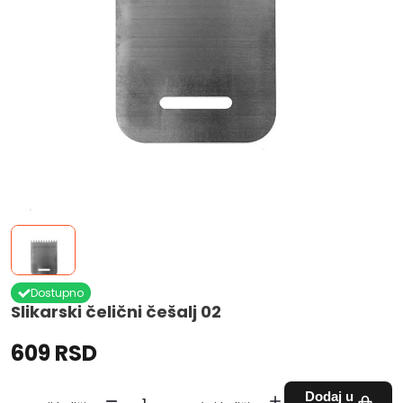
Dostupno
Slikarski čelični češalj 02
609 RSD
Dodaj u