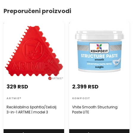
Preporučeni proizvodi
Reciklabilna špahtla/češalj 3-
Vhite Smooth Structuring
in-1 ARTMIE | model 3
Paste LITE
329 RSD
2.399 RSD
ARTMIE®
KOMPOZIT
Reciklabilna špahtla/češalj
Vhite Smooth Structuring
3-in-1 ARTMIE | model 3
Paste LITE