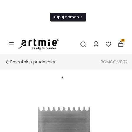
Danas
besplatna
Kupuj odmah
dostava od
4000 RSD
0
Povratak u prodavnicu
RGMCOMB02