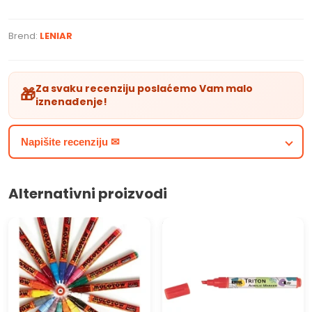
Brend:
LENIAR
Za svaku recenziju poslaćemo Vam malo
🎁
iznenađenje!
Napišite recenziju ✉
Alternativni proizvodi
Akrilni marker MOLOTOW -
SOLO GOYA TRITON Akrilni
ONE4ALL 2mm
marker 1 - 4 mm