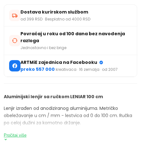
Dostava kurirskom službom
od 399 RSD · Besplatno od 4000 RSD
Povraćaj u roku od 100 dana bez navođenja
razloga
Jednostavno i bez brige
ARTMiE zajednica na Facebooku
preko 557 000
kreativaca · 16 zemalja · od 2007
Aluminijski lenjir sa ručkom
LENIAR
100 cm
Lenjir izrađen od anodiziranog aluminijuma. Metričko
obeležavanje u cm / mm - lestvica od 0 do 100 cm. Ručka
po celoj dužini za komotno držanje.
Pročitaj više