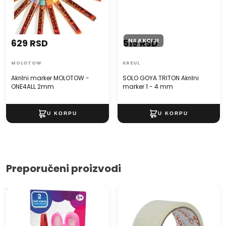
NA AKCIJI
629 RSD
519 RSD
MOLOTOW
KREUL
Akrilni marker MOLOTOW -
SOLO GOYA TRITON Akrilni
ONE4ALL 2mm
marker 1 - 4 mm
Preporučeni proizvodi
Kreativne makaze Grafix - 2
Samoljepljiva traka providna
komada
48 mm k 100 m