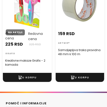
NA AKCIJI
Akcijska
159 RSD
Redovna
cena
cena
225 RSD
ARTMIE®
325 RSD
Samoljepljiva traka providna
GRAFIX
48 mm k 100 m
Kreativne makaze Grafix - 2
komada
POMOĆ I INFORMACIJE