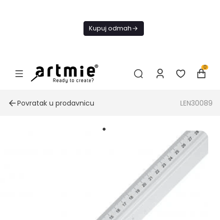
Danas
besplatna
Kupuj odmah
dostava od
4000 RSD
0
Povratak u prodavnicu
LEN30089