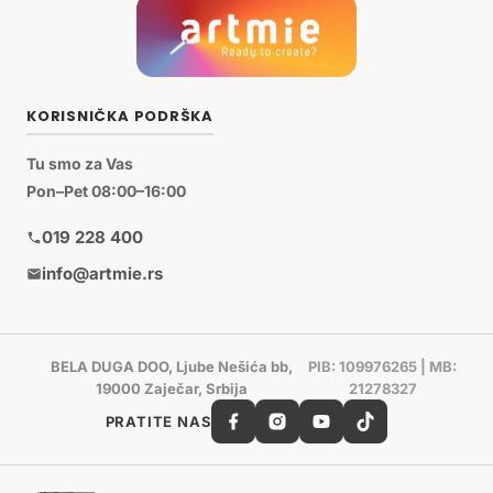
KORISNIČKA PODRŠKA
Tu smo za Vas
Pon–Pet 08:00–16:00
019 228 400
info@artmie.rs
BELA DUGA DOO, Ljube Nešića bb,
PIB: 109976265 | MB:
19000 Zaječar, Srbija
21278327
PRATITE NAS