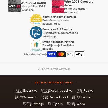
WRA 2023 Category
WRA 2023 Award
Award
Izbor publike 2023
Home and garden
(artmie.rs)
(artmie.rs)
Zlatni sertifikat Heureka
Potvrđeno od strane
kupaca - 98%
European Art Awards
Organizator međunarodnog
takmičenja
Evropski socijalni fond
Zapošljavanje i socijalna
inkluzija
Metode plaćanja
© 2007-2026 ARTMIE
ARTMIE INTERNATIONAL
🇸🇰
🇨🇿
🇵🇱
Slovensko
Česká republika
Polska
🇦🇹
🇩🇪
🇭🇷
Österreich
Deutschland
Hrvatska
🇸🇮
🇮🇹
🇬🇷
Slovenija
Italia
Ελλάδα