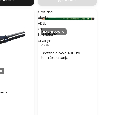
Grafitna
olovka
ADEL
za
RASPRODATO
37 RSD
tehničko
crtanje
ADEL
Grafitna olovka ADEL za
tehničko crtanje
O
 pero