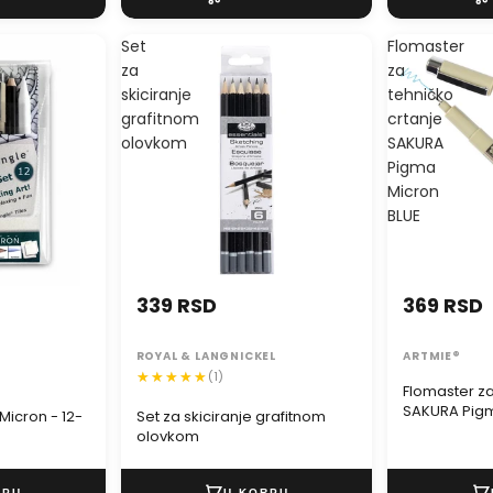
Set
Flomaster
za
za
skiciranje
tehničko
grafitnom
crtanje
olovkom
SAKURA
Pigma
Micron
BLUE
339 RSD
369 RSD
ROYAL & LANGNICKEL
ARTMIE®
(1)
Flomaster za
SAKURA Pigm
Micron - 12-
Set za skiciranje grafitnom
olovkom