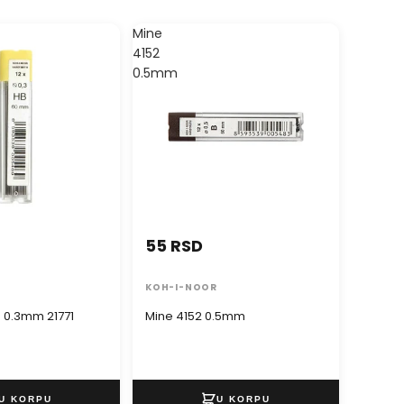
Mine
4152
0.5mm
55 RSD
KOH-I-NOOR
B 0.3mm 21771
Mine 4152 0.5mm