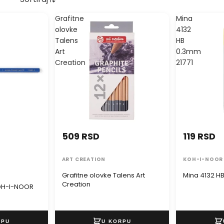
Grafitne
Mina
olovke
4132
Talens
HB
Art
0.3mm
Creation
21771
509 RSD
119 RSD
ART CREATION
KOH-I-NOOR
Grafitne olovke Talens Art
Mina 4132 H
Creation
KOH-I-NOOR