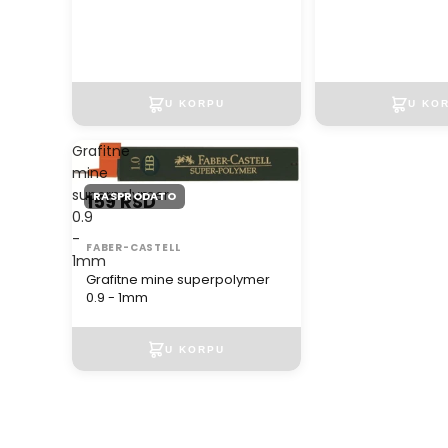
Grafitne
mine
superpolymer
RASPRODATO
159 RSD
0.9
-
FABER-CASTELL
1mm
Grafitne mine superpolymer
0.9 - 1mm