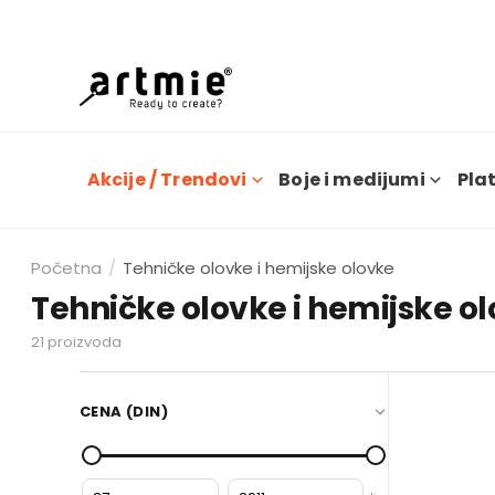
Dana
Akcije / Trendovi
Boje i medijumi
Plat
Početna
/
Tehničke olovke i hemijske olovke
Tehničke olovke i hemijske o
21
proizvoda