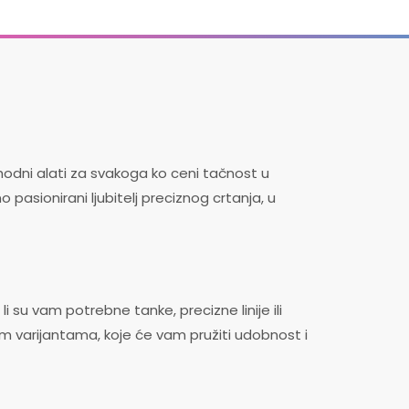
hodni alati za svakoga ko ceni tačnost u
o pasionirani ljubitelj preciznog crtanja, u
i su vam potrebne tanke, precizne linije ili
tim varijantama, koje će vam pružiti udobnost i