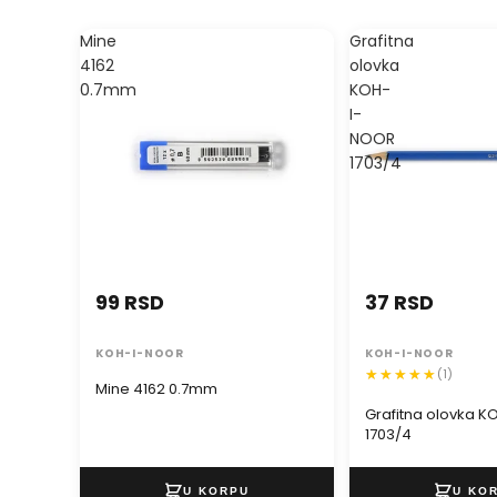
Mine
Grafitna
4162
olovka
0.7mm
KOH-
I-
NOOR
1703/4
99 RSD
37 RSD
KOH-I-NOOR
KOH-I-NOOR
(1)
Mine 4162 0.7mm
Grafitna olovka 
1703/4