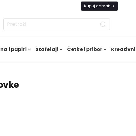
s besplatna dostava od 4000 RSD
Kupuj odmah
na i papiri
Štafelaji
Četke i pribor
Kreativni
lovke