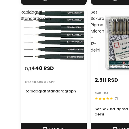
Rapidograf
Set
Standardgraph
Sakura
Pigma
Micron
-
12-
delni
од
440 RSD
2.911 RSD
STANDARDGRAPH
Rapidograf Standardgraph
SAKURA
(7)
Set Sakura Pigma 
delni