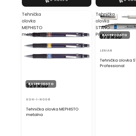
Tehnička
Tehnička
olovka
olovka
MEPHISTO
STANO
metalna
Professional
RASPRODATO
679 RSD
LENIAR
Tehnička olovka 
Professional
RASPRODATO
929 RSD
KOH-I-NOOR
Tehnička olovka MEPHISTO
metalna