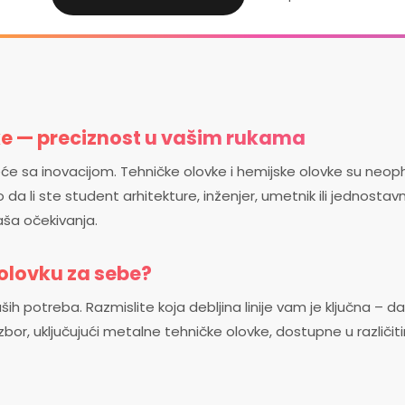
ke — preciznost u vašim rukama
eće sa inovacijom. Tehničke olovke i hemijske olovke su neop
o da li ste student arhitekture, inženjer, umetnik ili jednostavn
aša očekivanja.
olovku za sebe?
h potreba. Razmislite koja debljina linije vam je ključna – da l
izbor, uključujući metalne tehničke olovke, dostupne u različi