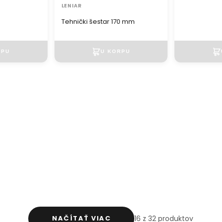
LENIAR
Tehnički šestar 170 mm
NAČÍTAŤ VIAC
16 z 32 produktov