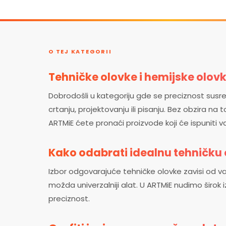
O TEJ KATEGORII
Tehničke olovke i hemijske olov
Dobrodošli u kategoriju gde se preciznost susr
crtanju, projektovanju ili pisanju. Bez obzira na t
ARTMiE ćete pronaći proizvode koji će ispuniti v
Kako odabrati idealnu tehničku 
Izbor odgovarajuće tehničke olovke zavisi od vaši
možda univerzalniji alat. U ARTMiE nudimo širok 
preciznost.