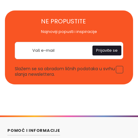
NE PROPUSTITE
Najnoviji popusti i inspiracije
E-
Prijavite se
pošta
Slažem se sa obradom ličnih podataka u svrhu
slanja newslettera.
POMOĆ I INFORMACIJE