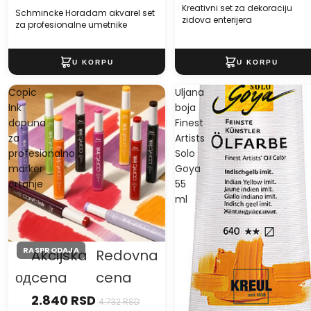
Kreativni set za dekoraciju
Schmincke Horadam akvarel set
zidova enterijera
za profesionalne umetnike
Copic
Uljana
Ink
boja
dopuna
Finest
za
Artists
profesionalno
Solo
marker
Goya
crtanje
55
ml
RASPRODAJA
Akcijska
Redovna
од
cena
cena
2.840 RSD
4.732 RSD