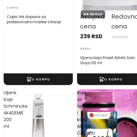
COPIC
NA AKCIJI
Akcijska
Redovn
Copic Ink dopuna za
profesionalno marker crtanje
cena
cena
239 RSD
849 RSD
KREUL
Uljana boja Finest Artists Solo
Goya 55 ml
Uljane
Boje
boje
za
Schmincke
tekstil
AKADEMIE
i
200
kožu
ml
ARTMIE
CACADU