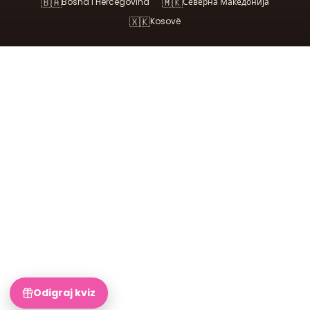
🇧🇦
🇲🇰
Bosna i Hercegovina
Северна Македонија
🇽🇰
Kosovë
Odigraj kviz