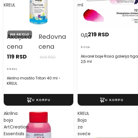
KREUL
ml
од
219 RSD
NA AKCIJI
Akcijska
Redovna
cena
cena
ROSA
119 RSD
Akvarel boje Rosa galerija tiga
609 RSD
2,5 ml
KREUL
Akrilno mastilo Triton 40 ml -
KREUL
Akrilna
KREUL
boja
Boja
ArtCreation
za
Essentials
sveće