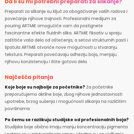
Da li su mi potrebni preparati za slikanje?
Preparati za slikanje su ključ za obogaćivanje vaših radova i
povećanje njihove trajnosti. Profesionalni medijum za
pouring ARTMiE omogućiće vam da postignete
fascinantne efekte fluidnih slika. ARTMiE fiksativ u spreju
zaštitiće vaša dela od oštećenja, a setovi strukturnih pasti i
špatula ARTMiE otvoriće nove mogućnosti u stvaranju
tekstura. Preparati povećavaju adheziju boja, menjaju
njihovu konzistenciju i štite gotova dela.
Najčešća pitanja
Koje boje su najbolje za početnike?
Za početnike
preporučujemo akrilne boje, zbog njihove jednostavnosti
upotrebe, brzog sušenja i mogućnosti slikanja na različitim
površinama.
Po čemu se razlikuju studijske od profesionalnih boja?
Studijske boje obično imaju manju koncentraciju pigmenta
i nalaze se u pristupačnom rangu, idealne su za vežbanje.