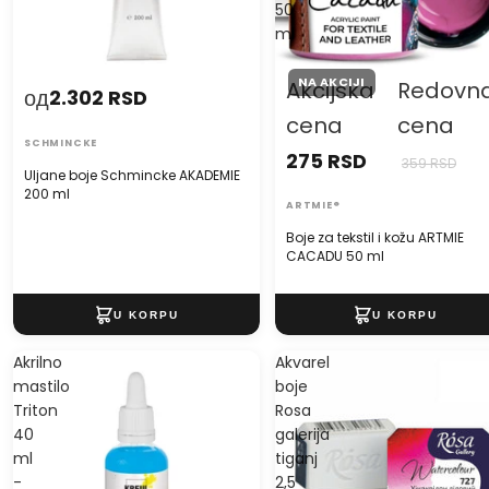
50
ml
NA AKCIJI
Akcijska
Redovn
од
2.302 RSD
cena
cena
SCHMINCKE
275 RSD
359 RSD
Uljane boje Schmincke AKADEMIE
200 ml
ARTMIE®
Boje za tekstil i kožu ARTMIE
CACADU 50 ml
Akrilno
Akvarel
mastilo
boje
Triton
Rosa
40
galerija
ml
tiganj
-
2,5