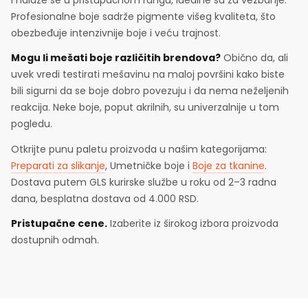
Profesionalne boje sadrže pigmente višeg kvaliteta, što
obezbeđuje intenzivnije boje i veću trajnost.
Mogu li mešati boje različitih brendova?
Obično da, ali
uvek vredi testirati mešavinu na maloj površini kako biste
bili sigurni da se boje dobro povezuju i da nema neželjenih
reakcija. Neke boje, poput akrilnih, su univerzalnije u tom
pogledu.
Otkrijte punu paletu proizvoda u našim kategorijama:
Preparati za slikanje
, Umetničke boje i
Boje za tkanine
.
Dostava putem GLS kurirske službe u roku od 2–3 radna
dana, besplatna dostava od 4.000 RSD.
Pristupačne cene.
Izaberite iz širokog izbora proizvoda
dostupnih odmah.