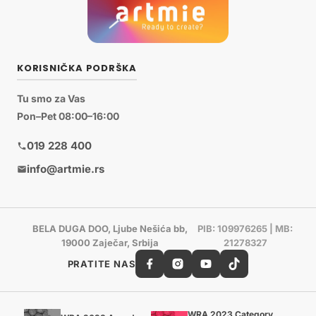
KORISNIČKA PODRŠKA
Tu smo za Vas
Pon–Pet 08:00–16:00
019 228 400
info@artmie.rs
BELA DUGA DOO, Ljube Nešića bb,
PIB: 109976265 | MB:
19000 Zaječar, Srbija
21278327
PRATITE NAS
WRA 2023 Category