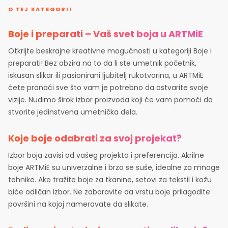
O TEJ KATEGORII
Boje i preparati – Vaš svet boja u ARTMiE
Otkrijte beskrajne kreativne mogućnosti u kategoriji Boje i
preparati! Bez obzira na to da li ste umetnik početnik,
iskusan slikar ili pasionirani ljubitelj rukotvorina, u ARTMiE
ćete pronaći sve što vam je potrebno da ostvarite svoje
vizije. Nudimo širok izbor proizvoda koji će vam pomoći da
stvorite jedinstvena umetnička dela.
Koje boje odabrati za svoj projekat?
Izbor boja zavisi od vašeg projekta i preferencija. Akrilne
boje ARTMiE su univerzalne i brzo se suše, idealne za mnoge
tehnike. Ako tražite boje za tkanine, setovi za tekstil i kožu
biće odličan izbor. Ne zaboravite da vrstu boje prilagodite
površini na kojoj nameravate da slikate.