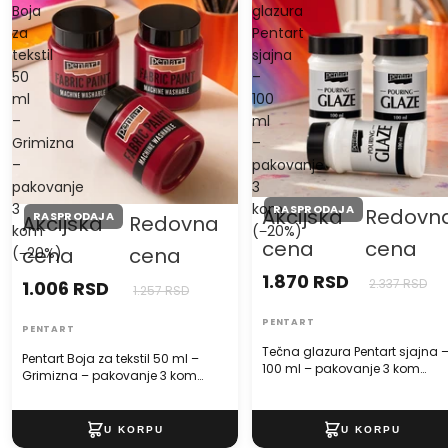
Boja
glazura
za
Pentart
tekstil
sjajna
50
–
ml
100
–
ml
Grimizna
–
–
pakovanje
pakovanje
3
3
kom
RASPRODAJA
Akcijska
Redovn
RASPRODAJA
Akcijska
Redovna
kom
(−20%)
cena
cena
cena
cena
(−20%)
1.870 RSD
2.337 RSD
1.006 RSD
1.257 RSD
PENTART
PENTART
Tečna glazura Pentart sjajna 
Pentart Boja za tekstil 50 ml –
100 ml – pakovanje 3 kom
Grimizna – pakovanje 3 kom
(−20%)
(−20%)