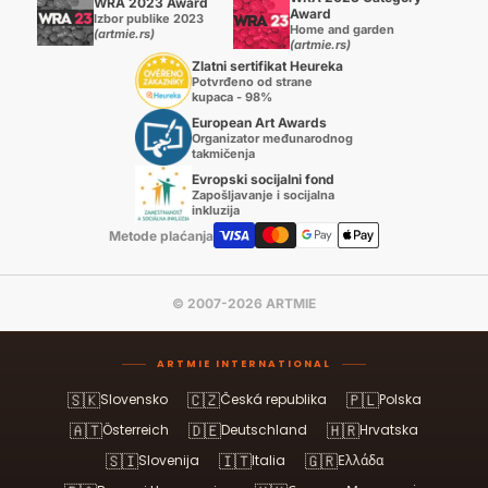
WRA 2023 Award
Award
Izbor publike 2023
Home and garden
(artmie.rs)
(artmie.rs)
Zlatni sertifikat Heureka
Potvrđeno od strane
kupaca - 98%
European Art Awards
Organizator međunarodnog
takmičenja
Evropski socijalni fond
Zapošljavanje i socijalna
inkluzija
Metode plaćanja
© 2007-2026 ARTMIE
ARTMIE INTERNATIONAL
🇸🇰
🇨🇿
🇵🇱
Slovensko
Česká republika
Polska
🇦🇹
🇩🇪
🇭🇷
Österreich
Deutschland
Hrvatska
🇸🇮
🇮🇹
🇬🇷
Slovenija
Italia
Ελλάδα