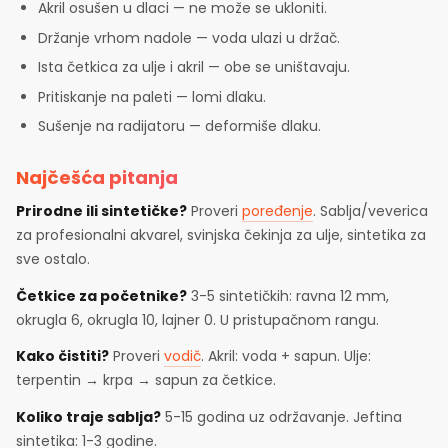
Akril osušen u dlaci — ne može se ukloniti.
Držanje vrhom nadole — voda ulazi u držač.
Ista četkica za ulje i akril — obe se uništavaju.
Pritiskanje na paleti — lomi dlaku.
Sušenje na radijatoru — deformiše dlaku.
Najčešća pitanja
Prirodne ili sintetičke?
Proveri
poređenje
. Sablja/veverica
za profesionalni akvarel, svinjska čekinja za ulje, sintetika za
sve ostalo.
Četkice za početnike?
3-5 sintetičkih: ravna 12 mm,
okrugla 6, okrugla 10, lajner 0. U pristupačnom rangu.
Kako čistiti?
Proveri
vodič
. Akril: voda + sapun. Ulje:
terpentin → krpa → sapun za četkice.
Koliko traje sablja?
5-15 godina uz održavanje. Jeftina
sintetika: 1-3 godine.