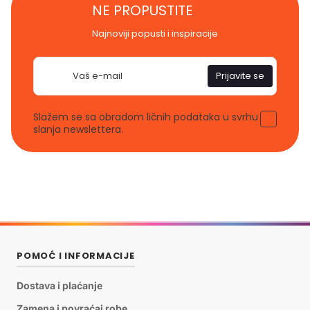
NE PROPUSTITE
Najnoviji popusti i inspiracije
E-
Prijavite se
pošta
Slažem se sa obradom ličnih podataka u svrhu
slanja newslettera.
POMOĆ I INFORMACIJE
Dostava i plaćanje
Zamena i povraćaj robe