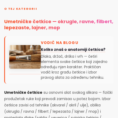
O TEJ KATEGORII
Umetničke četkice — okrugle, ravne, filbert,
lepezaste, lajner, mop
VODIČ NA BLOGU
Koliko znaš o anatomiji četkica?
Dlaka, držač, drška i vrh — četiri
elementa svake četkice koji zajedno
određuju njen karakter. Praktičan
vodič kroz građu četkice i izbor
pravog alata za određenu tehniku.
Umetničke četkice
su osnovni alat svakog slikara — fizički
produžetak ruke koji prevodi zamisao u potez bojom. Izbor
četkice zavisi od tehnike (akvarel / akril / ulje), oblika
(okrugla / ravna / filbert / lepezasta / lajner / mop) i
materijala dlake (sablja / veverica / svinjska čekinja /