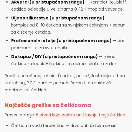
Akvarel (u pristupačnom rangu)
— komplet Roubloff
četkica od sablje u veličinama 0-12 + mop od veverice.
Uljano slikarstvo (u pristupačnom rangu)
—
komplet od 8-10 četkica sa svinjskom čekinjom + sapun
za čišćenje četkica.
Profesionalni atelje (u pristupačnom rangu)
— pun
premium set za sve tehnike.
Dekupaž / DIY (u pristupačnom rangu)
— ravne
četkice za lepak + četkice sa mekom dlakom za lak.
Radiš u određenoj tehnici (portret, pejzaž, ilustracija, urban
sketching)? Piši nam — pomoći ćemo ti da sastaviš
precizan set četkica.
Najčešće greške sa četkicama
Proveri detalje:
6 stvari koje polako uništavaju tvoje četkice
.
Četkica u vodi/terpentinu — drvo bubri, dlaka se širi.