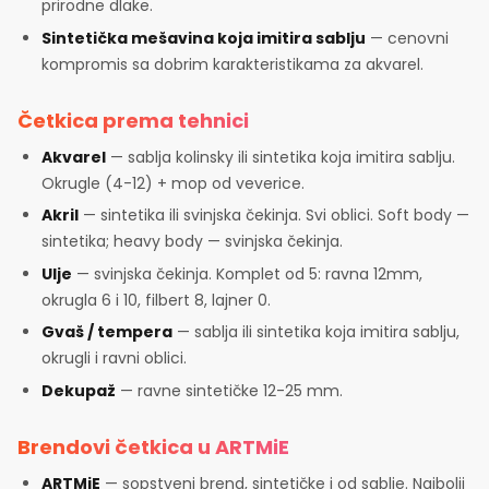
prirodne dlake.
Sintetička mešavina koja imitira sablju
— cenovni
kompromis sa dobrim karakteristikama za akvarel.
Četkica prema tehnici
Akvarel
— sablja kolinsky ili sintetika koja imitira sablju.
Okrugle (4-12) + mop od veverice.
Akril
— sintetika ili svinjska čekinja. Svi oblici. Soft body —
sintetika; heavy body — svinjska čekinja.
Ulje
— svinjska čekinja. Komplet od 5: ravna 12mm,
okrugla 6 i 10, filbert 8, lajner 0.
Gvaš / tempera
— sablja ili sintetika koja imitira sablju,
okrugli i ravni oblici.
Dekupaž
— ravne sintetičke 12-25 mm.
Brendovi četkica u ARTMiE
ARTMiE
— sopstveni brend, sintetičke i od sablje. Najbolji