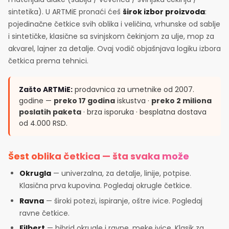
sintetika). U ARTMiE pronaći ćeš
širok izbor proizvoda
:
pojedinačne četkice svih oblika i veličina, vrhunske od sablje
i sintetičke, klasične sa svinjskom čekinjom za ulje, mop za
akvarel, lajner za detalje. Ovaj vodič objašnjava logiku izbora
četkica prema tehnici.
Zašto ARTMiE:
prodavnica za umetnike od 2007.
godine —
preko 17 godina
iskustva ·
preko 2 miliona
poslatih paketa
· brza isporuka · besplatna dostava
od 4.000 RSD.
Šest oblika četkica — šta svaka može
Okrugla
— univerzalna, za detalje, linije, potpise.
Klasična prva kupovina. Pogledaj okrugle četkice.
Ravna
— široki potezi, ispiranje, oštre ivice. Pogledaj
ravne četkice.
Filbert
— hibrid okrugle i ravne, meke ivice. Klasik za