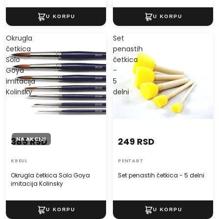
Okrugla
Set
četkica
penastih
Solo
četkica
Goya
-
imitacija
5
Kolinsky
delni
NA AKCIJI
385 RSD
249 RSD
KREUL
PENTART
Okrugla četkica Solo Goya
Set penastih četkica - 5 delni
imitacija Kolinsky