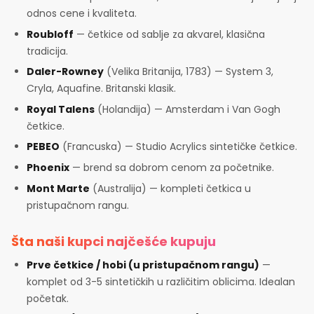
odnos cene i kvaliteta.
Roubloff
— četkice od sablje za akvarel, klasična
tradicija.
Daler-Rowney
(Velika Britanija, 1783) — System 3,
Cryla, Aquafine. Britanski klasik.
Royal Talens
(Holandija) — Amsterdam i Van Gogh
četkice.
PEBEO
(Francuska) — Studio Acrylics sintetičke četkice.
Phoenix
— brend sa dobrom cenom za početnike.
Mont Marte
(Australija) — kompleti četkica u
pristupačnom rangu.
Šta naši kupci najčešće kupuju
Prve četkice / hobi (u pristupačnom rangu)
—
komplet od 3-5 sintetičkih u različitim oblicima. Idealan
početak.