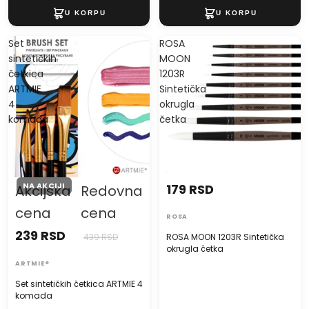
Set
ROSA
sintetičkih
MOON
četkica
1203R
ARTMIE
Sintetička
4
okrugla
komada
četka
NA AKCIJI
179 RSD
Akcijska
Redovna
cena
cena
ROSA
239 RSD
439 RSD
ROSA MOON 1203R Sintetička
okrugla četka
ARTMIE®
Set sintetičkih četkica ARTMIE 4
komada