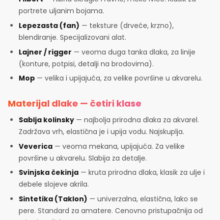
portrete uljanim bojama.
Lepezasta (fan)
— teksture (drveće, krzno),
blendiranje. Specijalizovani alat.
Lajner / rigger
— veoma duga tanka dlaka, za linije
(konture, potpisi, detalji na brodovima).
Mop
— velika i upijajuća, za velike površine u akvarelu.
Materijal dlake — četiri klase
Sablja kolinsky
— najbolja prirodna dlaka za akvarel.
Zadržava vrh, elastična je i upija vodu. Najskuplja.
Veverica
— veoma mekana, upijajuća. Za velike
površine u akvarelu. Slabija za detalje.
Svinjska čekinja
— kruta prirodna dlaka, klasik za ulje i
debele slojeve akrila.
Sintetika (Taklon)
— univerzalna, elastična, lako se
pere. Standard za amatere. Cenovno pristupačnija od