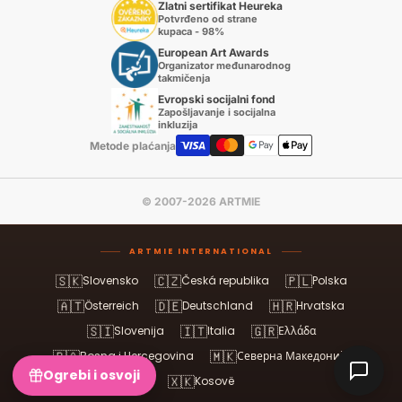
Zlatni sertifikat Heureka
Potvrđeno od strane
kupaca - 98%
European Art Awards
Organizator međunarodnog
takmičenja
Evropski socijalni fond
Zapošljavanje i socijalna
inkluzija
Metode plaćanja
© 2007-2026 ARTMIE
ARTMIE INTERNATIONAL
🇸🇰
🇨🇿
🇵🇱
Slovensko
Česká republika
Polska
🇦🇹
🇩🇪
🇭🇷
Österreich
Deutschland
Hrvatska
🇸🇮
🇮🇹
🇬🇷
Slovenija
Italia
Ελλάδα
🇧🇦
🇲🇰
Bosna i Hercegovina
Северна Македонија
Ogrebi i osvoji
🇽🇰
Kosovë