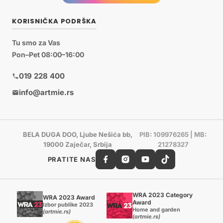
KORISNIČKA PODRŠKA
Tu smo za Vas
Pon–Pet 08:00–16:00
019 228 400
info@artmie.rs
BELA DUGA DOO, Ljube Nešića bb,
PIB: 109976265 | MB:
19000 Zaječar, Srbija
21278327
PRATITE NAS
WRA 2023 Category
WRA 2023 Award
Award
Izbor publike 2023
Home and garden
(artmie.rs)
(artmie.rs)