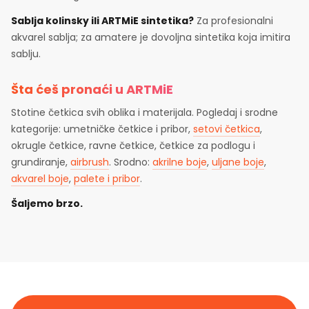
Sablja kolinsky ili ARTMiE sintetika?
Za profesionalni
akvarel sablja; za amatere je dovoljna sintetika koja imitira
sablju.
Šta ćeš pronaći u ARTMiE
Stotine četkica svih oblika i materijala. Pogledaj i srodne
kategorije: umetničke četkice i pribor,
setovi četkica
,
okrugle četkice, ravne četkice, četkice za podlogu i
grundiranje,
airbrush
. Srodno:
akrilne boje
,
uljane boje
,
akvarel boje
,
palete i pribor
.
Šaljemo brzo.