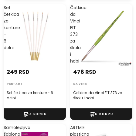
Set
Četkica
četkica
da
za
Vinci
konture
FIT
-
373
6
za
delni
školu
i
hobi
249 RSD
478 RSD
PENTART
DA VINCI
Set četkica za konture - 6
Četkica da Vinci FIT 373 za
delni
školu i hobi
Samolepljiva
ARTMIE
šablona
plastična