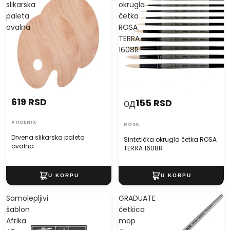
slikarska
okrugla
paleta
četka
ovalna
ROSA
TERRA
1608R
619 RSD
од
155 RSD
PHOENIX
ROSA
Drvena slikarska paleta
Sintetička okrugla četka ROSA
ovalna
TERRA 1608R
Samolepljivi
GRADUATE
šablon
četkica
Afrika
mop