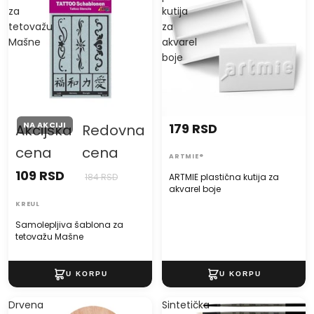
za
kutija
tetovažu
za
Mašne
akvarel
boje
NA AKCIJI
179 RSD
Akcijska
Redovna
cena
cena
ARTMIE®
109 RSD
184 RSD
ARTMIE plastična kutija za
akvarel boje
KREUL
Samolepljiva šablona za
tetovažu Mašne
Drvena
Sintetička