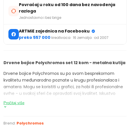
Povraćaj u roku od 100 dana bez navođenja
razloga
Jednostavno i bez brige
ARTMiE zajednica na Facebooku
preko 557 000
kreativaca · 16 zemalja · od 2007
Drvene bojice Polychromos set 12 kom - metalna kutija
Drvene bojice Polychromos su po svom besprekornom
kvalitetu međunarodno poznate u krugu profesionalaca i
amatera. Mogu se koristiti u grafici, za hobi ili profesionalne
svrhe - u svakoj sferi će opravdati svoj kvalitet. Iskustvo
firme Faber-Castell dugo 250 godina i visokokvalitetni
Pročitaj više
materijali od kojih su napravljeni, garantuju da su
Polychromos proizvodi otporni na lomljenje, maksimalno
očuvanje boja i njihovo optimalno nanošenje. Boje se ne
Brend:
Polychromos
razmazuju i vodootporne su. Dalje prednosti su briljatnost i