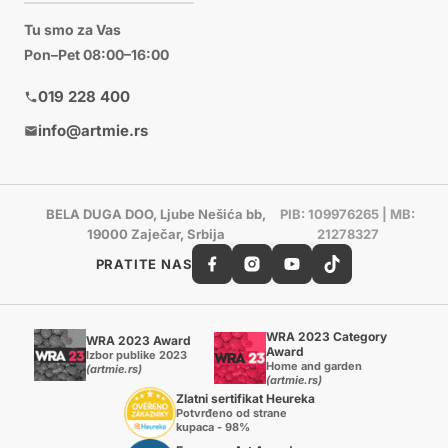
Tu smo za Vas
Pon–Pet 08:00–16:00
019 228 400
info@artmie.rs
BELA DUGA DOO, Ljube Nešića bb,
PIB: 109976265 | MB:
19000 Zaječar, Srbija
21278327
PRATITE NAS
WRA 2023 Category
WRA 2023 Award
Award
Izbor publike 2023
Home and garden
(artmie.rs)
(artmie.rs)
Zlatni sertifikat Heureka
Potvrđeno od strane
kupaca - 98%