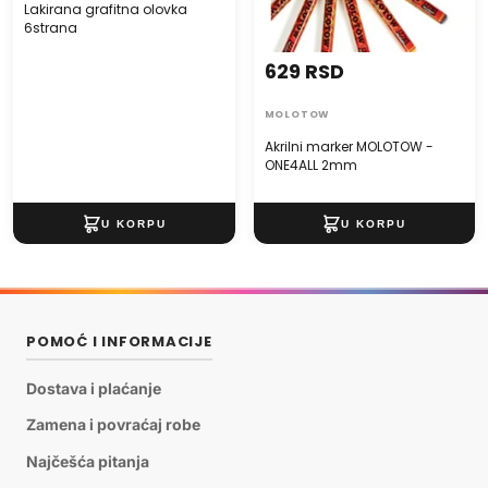
Lakirana grafitna olovka
6strana
629 RSD
MOLOTOW
Akrilni marker MOLOTOW -
ONE4ALL 2mm
POMOĆ I INFORMACIJE
Dostava i plaćanje
Zamena i povraćaj robe
Najčešća pitanja