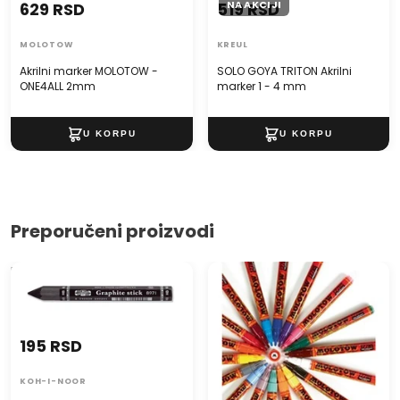
NA AKCIJI
629 RSD
519 RSD
MOLOTOW
KREUL
Akrilni marker MOLOTOW -
SOLO GOYA TRITON Akrilni
ONE4ALL 2mm
marker 1 - 4 mm
Preporučeni proizvodi
Lakirana grafitna olovka
Akrilni marker MOLOTOW -
6strana
ONE4ALL 2mm
195 RSD
KOH-I-NOOR