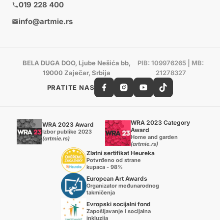
019 228 400
info@artmie.rs
BELA DUGA DOO, Ljube Nešića bb,
PIB: 109976265 | MB:
19000 Zaječar, Srbija
21278327
PRATITE NAS
WRA 2023 Category
WRA 2023 Award
Award
Izbor publike 2023
Home and garden
(artmie.rs)
(artmie.rs)
Zlatni sertifikat Heureka
Potvrđeno od strane
kupaca - 98%
European Art Awards
Organizator međunarodnog
takmičenja
Evropski socijalni fond
Zapošljavanje i socijalna
inkluzija