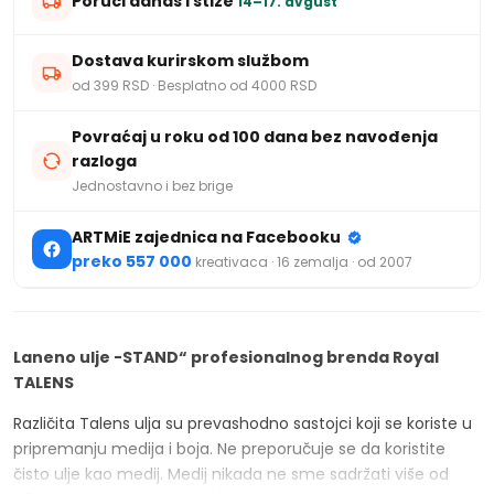
Poruči danas i stiže
14–17. avgust
Dostava kurirskom službom
od 399 RSD · Besplatno od 4000 RSD
Povraćaj u roku od 100 dana bez navođenja
razloga
Jednostavno i bez brige
ARTMiE zajednica na Facebooku
preko 557 000
kreativaca · 16 zemalja · od 2007
Laneno ulje -STAND“ profesionalnog brenda Royal
TALENS
Različita Talens ulja su prevashodno sastojci koji se koriste u
pripremanju medija i boja. Ne preporučuje se da koristite
čisto ulje kao medij. Medij nikada ne sme sadržati više od