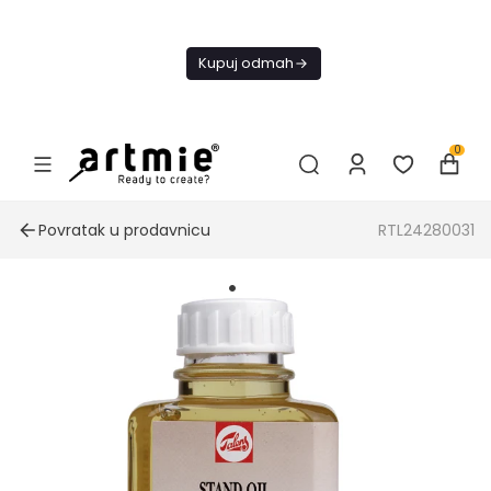
Danas
besplatna
Kupuj odmah
dostava od
4000 RSD
0
Povratak u prodavnicu
RTL24280031