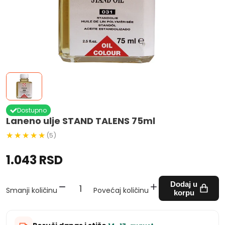
Dostupno
Laneno ulje STAND TALENS 75ml
(5)
1.043 RSD
Dodaj u
Smanji količinu
Povećaj količinu
korpu