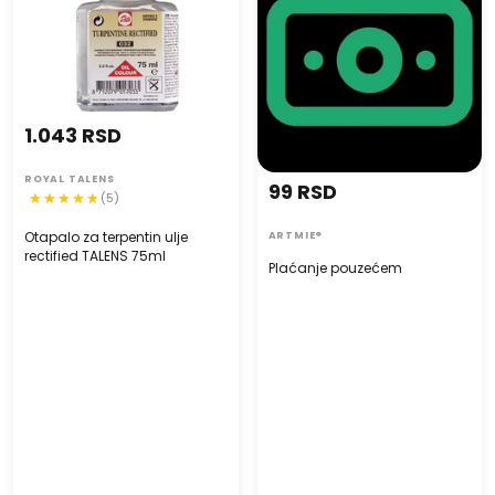
1.043 RSD
ROYAL TALENS
99 RSD
(5)
Otapalo za terpentin ulje
ARTMIE®
rectified TALENS 75ml
Plaćanje pouzećem