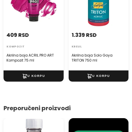
409 RSD
1.339 RSD
KOMPOZIT
KREUL
Akrilna boja ACRIL PRO ART
Akrilna boja Solo Goya
Kompozit 75 ml
TRITON 750 ml
Preporučeni proizvodi
Otapalo za terpentin ulje
Plaćanje pouzećem
rectified TALENS 75ml